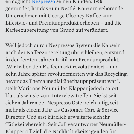
ermöglicht
Nespresso
seinen Kunden. 1986
gegründet, hat das zum Nestlé-­Konzern gehörende
Unternehmen mit George Clooney Kaffee zum
Lifestyle- und Premiumprodukt erhoben – und die
Kaffeezubereitung von Grund auf verändert.
Weil jedoch durch ­Nespressos System die Kapseln
nach der Kaffeezubereitung übrig bleiben, entstand
in den letzten Jahren Kritik am Premiumprodukt.
„Wir haben den Kaffeemarkt revolutioniert – und
zehn Jahre später revolutionierten wir das Recycling,
bevor das Thema medial überhaupt präsent war“,
stellt Marianne Neumüller-Klapper jedoch sofort
klar, als wir sie zum Interview treffen. Sie ist seit
sieben Jahren bei Nespresso Österreich tätig, seit
mehr als einem Jahr als Customer Care & Service
Director. Und erst kürzlich erweiterte sich ihr
Tätigkeitsbereich: Seit Juli verantwortet Neumüller-
Klapper offiziell die Nachhaltigkeitsagenden für