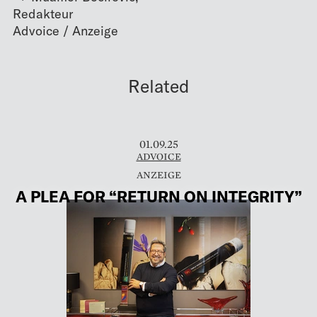
Redakteur
Related
01.09.25
ADVOICE
A PLEA FOR “RETURN ON INTEGRITY”