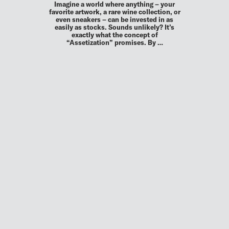
Imagine a world where anything – your
favorite artwork, a rare wine collection, or
even sneakers – can be invested in as
easily as stocks. Sounds unlikely? It’s
exactly what the concept of
“Assetization” promises. By …
MEHR
UP TO DATE