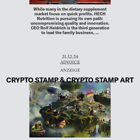
While many in the dietary supplement
market focus on quick profits, HECH
Nutrition is pursuing its own path:
uncompromising quality and innovation.
CEO Rolf Heidrich is the third generation
to lead the family business, …
21.12.24
ADVOICE
CRYPTO STAMP & CRYPTO STAMP ART