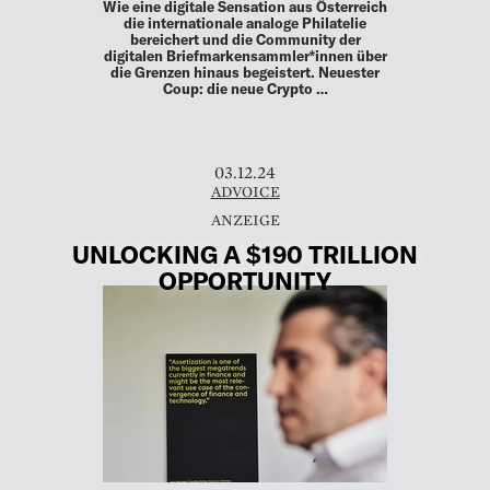
Wie eine digitale Sensation aus Österreich
die internationale analoge Philatelie
bereichert und die Community der
digitalen Briefmarkensammler*innen über
die Grenzen hinaus begeistert. Neuester
Coup: die neue Crypto …
03.12.24
ADVOICE
UNLOCKING A $190 TRILLION
OPPORTUNITY