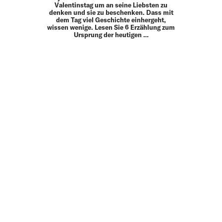
Valentinstag um an seine Liebsten zu
denken und sie zu beschenken. Dass mit
dem Tag viel Geschichte einhergeht,
wissen wenige. Lesen Sie 6 Erzählung zum
Ursprung der heutigen …
MEHR
UP TO DATE
MIT DEM FORBES-NEWSLETTER BEKOMMEN SIE