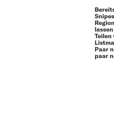
Bereit
Snipe
Region
lassen
Teilen
Listma
Paar n
paar n