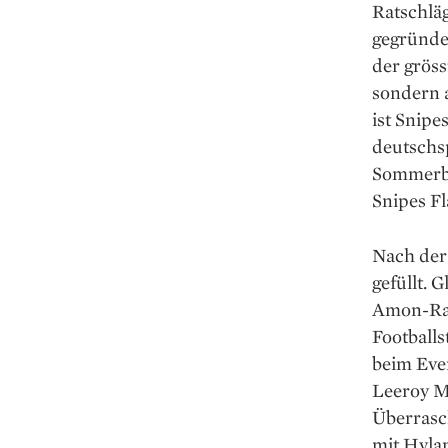
Ratschläg
gegründe
der gröss
sondern 
ist Snip
deutschs
Sommerbe
Snipes F
Nach der
gefüllt. 
Amon-Ra 
Footballs
beim Even
Leeroy Ma
Überrasch
mit Hylan