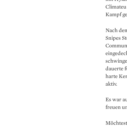
Climateu 
Kampf ge
Nach dem 
Snipes St
Communit
eingedec
schwinge
dauerte f
harte Ke
aktiv.
Es war au
freuen u
Möchtest