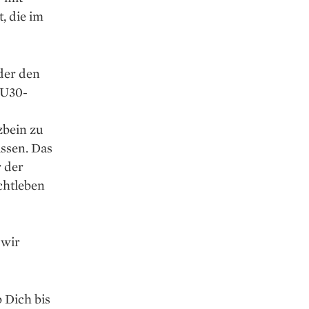
, die im
der den
 U30-
zbein zu
ssen. Das
r der
chtleben
 wir
 Dich bis