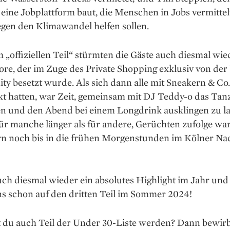
eine Jobplattform baut, die Menschen in Jobs vermittelt
gen den Klimawandel helfen sollen.
„offiziellen Teil“ stürmten die Gäste auch diesmal wie
ore, der im Zuge des Private Shopping exklusiv von der
y besetzt wurde. Als sich dann alle mit Sneakern & Co.
kt hatten, war Zeit, gemeinsam mit DJ Teddy-o das Tan
n und den Abend bei einem Longdrink ausklingen zu la
ür manche länger als für andere, Gerüchten zufolge wa
rn noch bis in die frühen Morgenstunden im Kölner Na
ch diesmal wieder ein absolutes Highlight im Jahr und
ns schon auf den dritten Teil im Sommer 2024!
 du auch Teil der Under 30-Liste werden? Dann bewirb