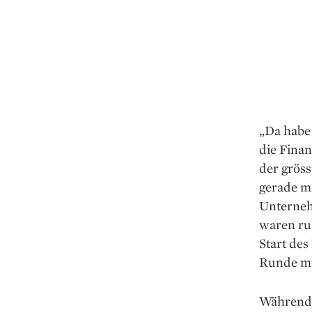
„Da habe 
die Fina
der gröss
gerade mi
Unterneh
waren run
Start de
Runde mi
Während 