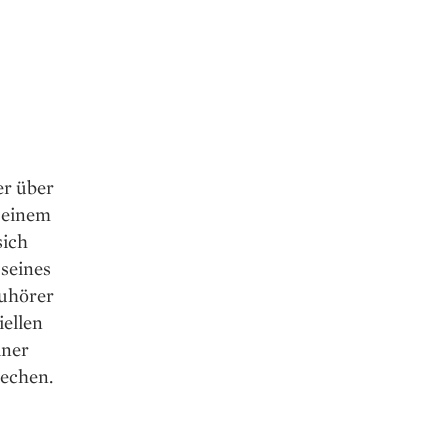
er über
 einem
sich
 seines
Zuhörer
iellen
iner
echen.