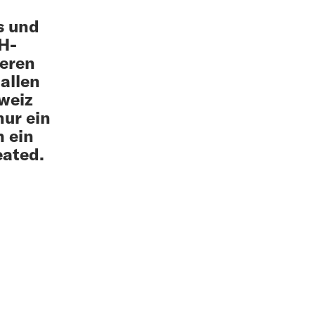
s und
H-
ieren
allen
weiz
nur ein
h ein
eated.