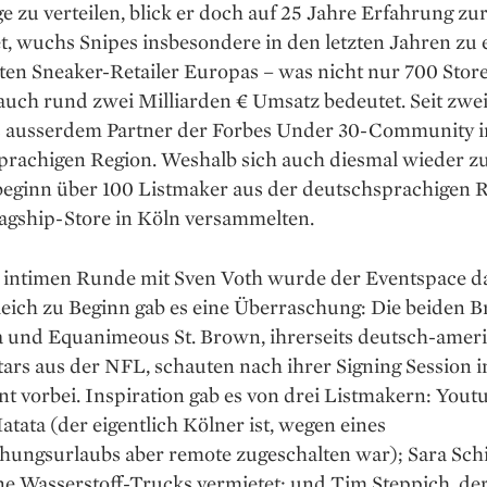
e zu verteilen, blick er doch auf 25 Jahre Erfahrung zu
t, wuchs Snipes insbesondere in den letzten Jahren zu
ten Sneaker-Retailer Europas – was nicht nur 700 Store
auch rund zwei Milliarden € Umsatz bedeutet. Seit zwe
es ausserdem Partner der Forbes Under 30-Community i
prachigen Region. Weshalb sich auch diesmal wieder z
ginn über 100 Listmaker aus der deutschsprachigen R
lagship-Store in Köln versammelten.
 intimen Runde mit Sven Voth wurde der Eventspace 
Gleich zu Beginn gab es eine Überraschung: Die beiden 
und Equanimeous St. Brown, ihrerseits deutsch-amer
tars aus der NFL, schauten nach ihrer Signing Session 
t vorbei. Inspiration gab es von drei Listmakern: Yout
tata (der eigentlich Kölner ist, wegen eines
ungsurlaubs aber remote zugeschalten war); Sara Schif
e Wasserstoff-Trucks vermietet; und Tim Steppich, der