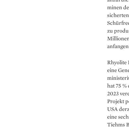
minen de
sicherte
Schürfre
zu produ
Millionen
anfangen
Rhyolite 
eine Gen
minister
hat 75 %
2023 vere
Projekt p
USA derze
eine sec
Tiehms B