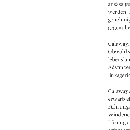
ansässige
werden. „
genehmig
gegenüber
Calaway, 
Obwohl se
lebenslan
Advancem
linksgeri
Calaway s
erwarb ei
Führungs
Windener
Lösung d