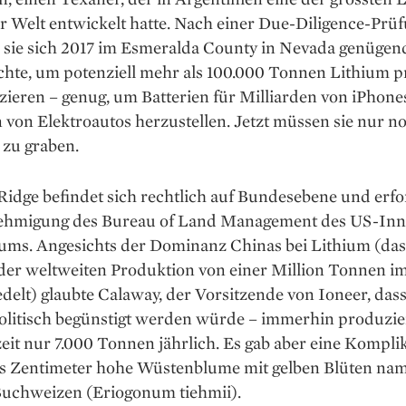
r Welt entwickelt hatte. Nach einer Due-Diligence-Prü
n sie sich 2017 im Esmeralda County in Nevada genügen
chte, um potenziell mehr als 100.000 Tonnen Lithium p
zieren – genug, um Batterien für Milliarden von iPhone
 von Elektroautos herzustellen. Jetzt müssen sie nur n
 zu graben.
Ridge befindet sich rechtlich auf Bundesebene und erfo
ehmigung des Bureau of Land Management des US-Inn
iums. Angesichts der Dominanz ­Chinas bei Lithium (da
 der weltweiten Produktion von einer Million Tonnen i
delt) glaubte Calaway, der Vorsitzende von Ioneer, dass
olitisch begünstigt ­werden würde – immerhin produzie
it nur 7.000 Tonnen jährlich. Es gab aber eine Komplik
hs Zentimeter hohe Wüstenblume mit gelben Blüten na
uchweizen (Eriogonum tiehmii).