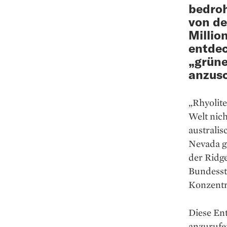
bedroh
von de
Millio
entdec
„grüne
anzusc
„Rhyolite
Welt nic
australi
Nevada g
der Ridge
Bundesst
Konzentr
Diese En
anzurufen