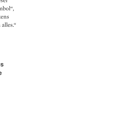
eser
mbol“,
zens
alles.“
ns
e