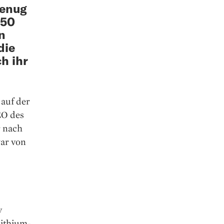
genug
 50
n
die
h ihr
 auf der
EO des
r nach
ar von
y
Lithium­