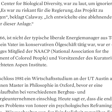
 Center for Biological Diversity, war zu laut, um ignorier
Es war zu riskant für die Regierung, das Projekt zu
en“, beklagt Calaway. „Ich entwickelte eine ablehnend
 dieser Anlage.“
66, ist nicht der typische ­liberale Energiemanager aus T
in ­Vater im konservativen Ölgeschäft tätig war, war er 
ges Mitglied der NAACP (­National ­Association for the
ent of Colored ­People) und Vorsitzender des Kurator
chteten Aspen Institute.
chloss 1981 ein Wirtschafts­studium an der UT Austin 
nen ­Master in Philosophie in Oxford, bevor er eine
laufbahn bei verschiedenen Bergbau- und
gieunternehmen einschlug. Heute sagt er, dass die end
es Problems von Ioneer ein psychologisches Reframing