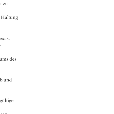
t zu
e Haltung
exas.
­
iums des
ab und
gültige