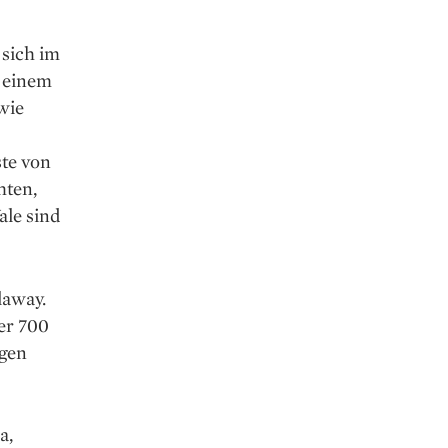
 sich im
 einem
wie
ste von
hten,
ale sind
laway.
er 700
ngen
a,