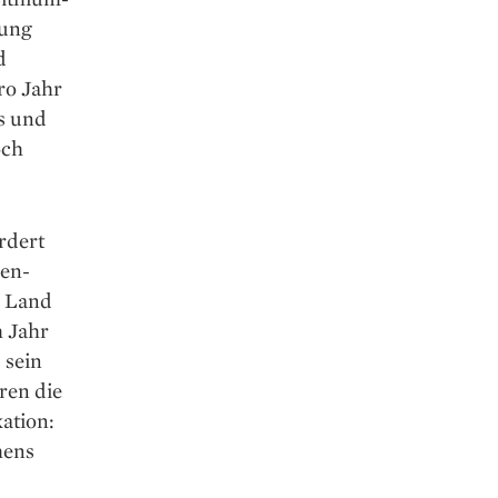
fung
d
ro Jahr
s und
och
rdert
en­
s Land
m Jahr
 sein
ren die
ation:
mens