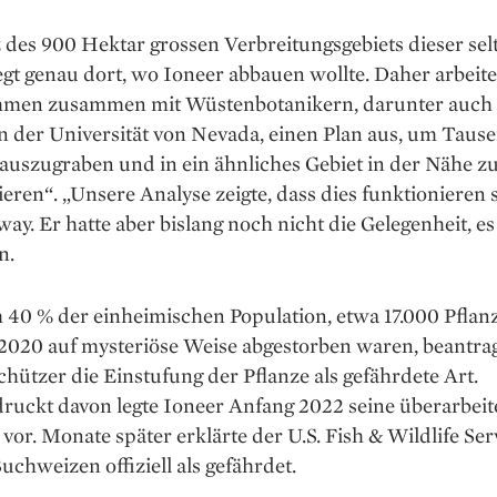
des 900 Hektar grossen Ver­breitungsgebiets dieser se
egt genau dort, wo Ioneer abbauen wollte. ­Daher ­arbeite
men zusammen mit Wüsten­botanikern, darunter auch
 der ­Universität von Nevada, einen Plan aus, um ­Taus
auszugraben und in ein ähnliches ­Gebiet in der Nähe z
ieren“. „Unsere Analyse zeigte, dass dies funktionieren s
away. Er hatte aber bislang noch nicht die Gelegenheit, es
n.
40 % der einheimischen Population, etwa 17.000 Pflan
020 auf mysteriöse Weise abgestorben waren, beantra
ützer die Einstufung der Pflanze als gefährdete Art.
uckt davon legte ­Ioneer Anfang 2022 seine überarbeit
vor. Monate später erklärte der U.S. Fish & Wildlife Ser
chweizen offiziell als gefährdet.