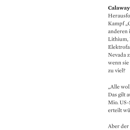
Calaway
Herausfor
Kampf „G
anderen i
Lithium,
Elektrofa
Nevada zu
wenn sie 
zu viel?
„Alle wol
Das gilt 
Mio. US-
erteilt w
Aber der 