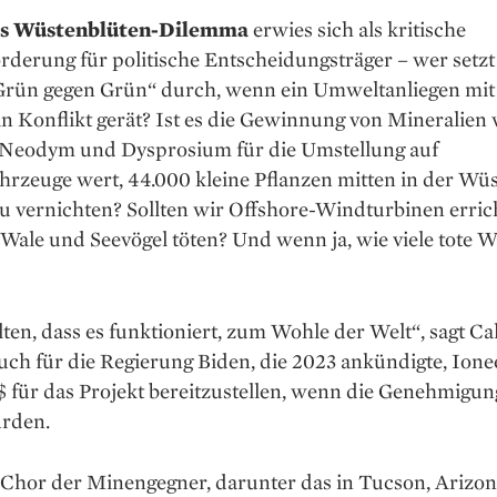
s Wüstenblüten-Dilemma
­erwies sich als kritische
derung für poli­tische Entscheidungsträger – wer setzt
rün gegen Grün“ durch, wenn ein ­Umweltanliegen mit
n Konflikt gerät? Ist es die Gewinnung von Mineralien 
 Neodym und Dysprosium für die ­Umstellung auf
hrzeuge wert, 44.000 kleine Pflanzen mitten in der Wü
 ­vernichten? Sollten wir Offshore-Wind­tur­binen erric
Wale und ­Seevögel ­töten? Und wenn ja, wie viele tote W
lten, dass es funktioniert, zum Wohle der Welt“, sagt Ca
auch für die Regierung Biden, die 2023 ankündigte, Ione
$ für das Projekt bereitzustellen, wenn die Genehmigu
ürden.
Chor der Minengegner, ­darunter das in Tucson, Arizon