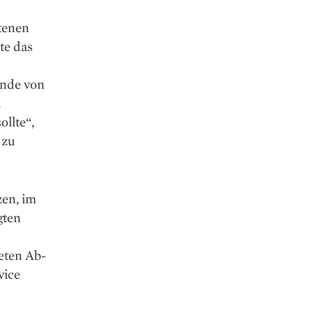
ltenen
te das
ende von
u
ollte“,
 zu
zen, im
gten
eten Ab­
vice