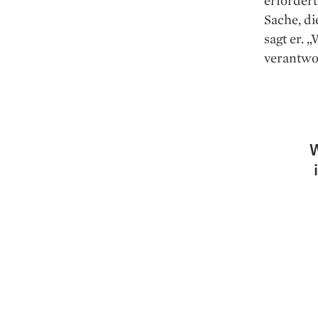
erfordert
Sache, d
sagt er. 
verantwor
W