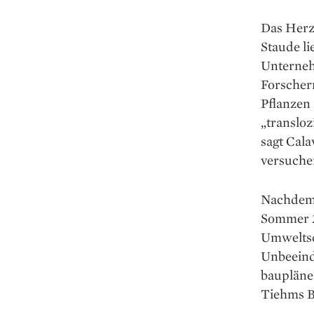
Das Herz 
Staude li
Unterneh
Forschern
Pflanzen 
„transloz
sagt ­Cal
versuche
Nachdem 
Sommer 2
Umweltsch
Unbeeindr
baupläne 
Tiehms Bu