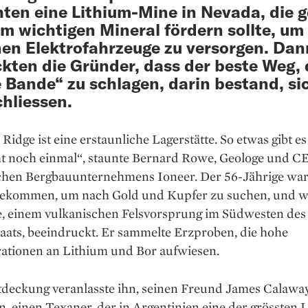
ten eine Lithium-Mine in Nevada, die 
m wichtigen Mineral fördern sollte, um
nen Elektrofahrzeuge zu versorgen. Dan
kten die Gründer, dass der beste Weg, 
 Bande“ zu schlagen, darin bestand, sic
hliessen.
 Ridge ist eine erstaunliche Lagerstätte. So etwas gibt es
ht noch einmal“, staunte Bernard Rowe, Geologe und C
schen Bergbauunternehmens Ioneer. Der 56-Jährige wa
ekommen, um nach Gold und Kupfer zu suchen, und w
, ­einem vulkanischen Felsvorsprung im ­Südwesten des
aats, beeindruckt. Er sammelte Erzproben, die hohe
ationen an Lithium und Bor aufwiesen.
tdeckung veranlasste ihn, seinen Freund James Calawa
, einen ­Texaner, der in Argentinien eine der grössten 