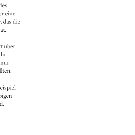
des
r eine
 das die
at.
t über
ahr
 nur
lten.
eispiel
ebigen
d.