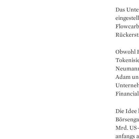
Das Unte
eingestel
Flowcarb
Rückersta
Obwohl Fl
Tokenisie
Neumanns
Adam und
Unterneh
Financial
Die Idee
Börsenga
Mrd. US-
anfangs a