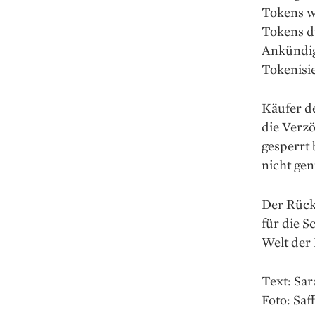
Tokens w
Tokens d
Ankündig
Tokenisie
Käufer d
die Verzö
gesperrt 
nicht gen
Der Rück
für die S
Welt der 
Text: Sa
Foto: Saf