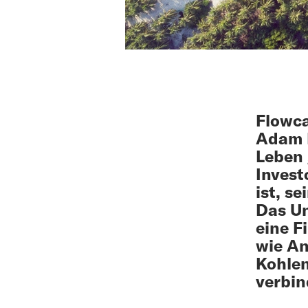
Flowca
Adam 
Leben 
Invest
ist, s
Das Un
eine F
wie An
Kohlen
verbin