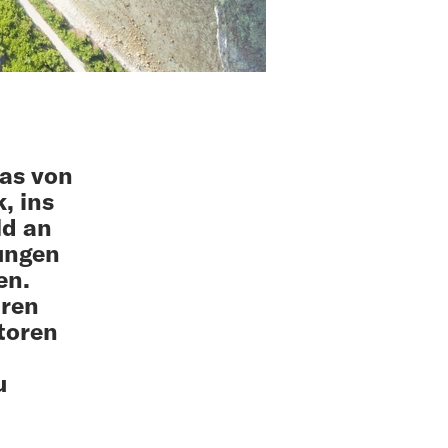
as von
, ins
ld an
lungen
en.
hren
toren
u