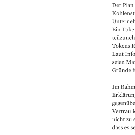
Der Plan 
Kohlensto
Unterneh
Ein Toke
teilzune
Tokens Rü
Laut Inf
seien Ma
Gründe f
Im Rahme
Erklärung
gegenübe
Vertrauli
nicht zu 
dass es s