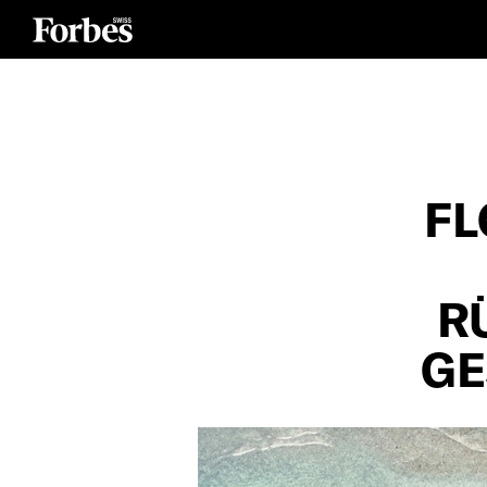
F
R
GE