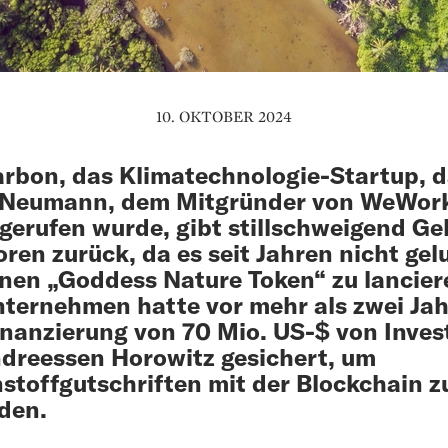
10. OKTOBER 2024
rbon, das Klimatechnologie-Startup, d
Neumann, dem Mitgründer von WeWork
gerufen wurde, gibt stillschweigend Ge
oren zurück, da es seit Jahren nicht ge
einen „Goddess Nature Token“ zu lancier
ternehmen hatte vor mehr als zwei Ja
inanzierung von 70 Mio. US-$ von Inves
dreessen Horowitz gesichert, um
stoffgutschriften mit der Blockchain z
den.