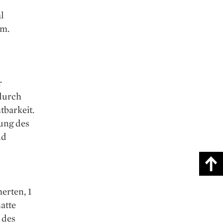
l
om.
r
 durch
barkeit.
ung des
nd
erten, 1
atte
 des