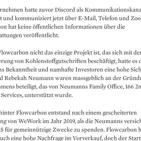
rnehmen hatte zuvor Discord als Kommunikationskana
lt und kommuniziert jetzt über E-Mail, Telefon und Zo
on hat keine öffentlichen Informationen über die
ttungen veröffentlicht.
owcarbon nicht das einzige Projekt ist, das sich mit de
rung von Kohlenstoffgutschriften beschäftigt, hatte es
 Bekanntheit und namhafte Investoren eine hohe Sicht
 Rebekah Neumann waren massgeblich an der Gründ
mens beteiligt, das von Neumanns Family Office, 166 2
 Services, unterstützt wurde.
 hinter Flowcarbon entstand nach einem gescheiterten
ng von WeWork im Jahr 2019, als die Neumanns versich
$ für gemeinnützige Zwecke zu spenden. Flowcarbon h
uch eine hohe Nachfrage im Vorverkauf, doch der Start