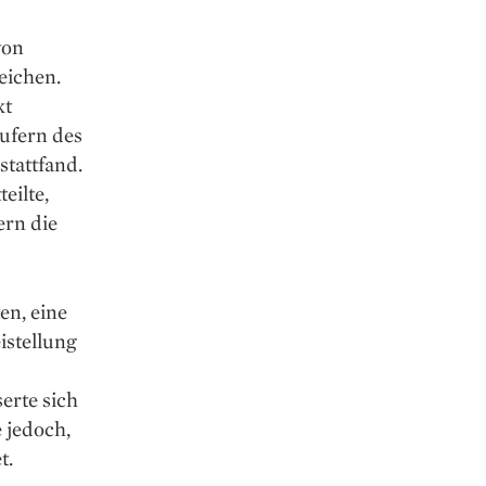
von
eichen.
kt
ufern des
stattfand.
eilte,
ern die
n, eine
istellung
erte sich
 jedoch,
t.