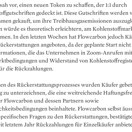
sah vor, einen neuen Token zu schaffen, der 1:1 durch
ffgutschriften gedeckt ist. Diese Gutschriften werden 
men gekauft, um ihre Treibhausgasemissionen auszugl
n würde es theoretisch erleichtern, am Kohlenstoffmar
hmen. In den letzten Wochen hat Flowcarbon jedoch Kä
ckerstattungen angeboten, da der geplante Start nicht 
ormationen, die das Unternehmen in Zoom-Anrufen mitt
rktbedingungen und Widerstand von Kohlenstoffregist
ür die Rückzahlungen.
n des Rückerstattungsprozesses wurden Käufer gebete
 zu unterzeichnen, die eine weitreichende Haftungsfre
r Flowcarbon und dessen Partnern sowie
chkeitsbedingungen beinhaltete. Flowcarbon selbst äuss
spezifischen Fragen zu den Rückerstattungen, bestätigte
eit letztem Jahr Rückzahlungen für Einzelkäufer anbiete