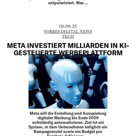
entpolarisiert. Was …
06.06.25
FORBES DIGITAL NEWS
TECH
META INVESTIERT MILLIARDEN IN KI-
GESTEUERTE WERBEPLATTFORM
Meta will die Erstellung und Ausspielung
digitaler Werbung bis Ende 2026
vollständig automatisieren. Ziel ist ein
System, in dem Unternehmen lediglich ein
Kampagnenziel sowie ein Budget pro