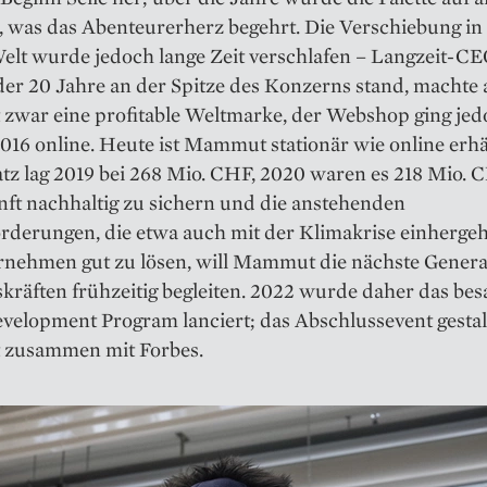
, was das Abenteurerherz begehrt. Die Verschiebung in
Welt wurde ­jedoch lange Zeit verschlafen – Langzeit-CE
er 20 Jahre an der Spitze des Konzerns stand, machte 
war eine ­profitable Weltmarke, der Webshop ging jed
016 online. Heute ist Mammut stationär wie online erhäl
tz lag 2019 bei 268 Mio. CHF, 2020 waren es 218 Mio.
ft nachhaltig zu sichern und die an­stehenden
rderungen, die etwa auch mit der Klimakrise einhergeh
rnehmen gut zu lösen, will Mammut die nächste Genera
räften frühzeitig begleiten. 2022 wurde daher das bes
velopment Program lanciert; das Abschlussevent gestal
zusammen mit Forbes.