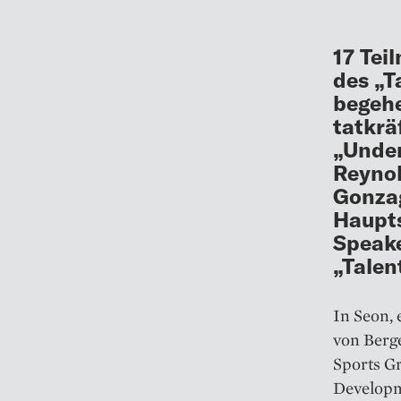
17 Tei
des „
begehe
tatkrä
„Under
Reynol
Gonzag
Haupts
Speake
„Talen
In Seon,
von Berg
Sports G
Developm