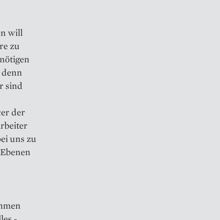
n will
re zu
 nötigen
; denn
r sind
er der
rbeiter
bei uns zu
n Ebenen
ehmen
les ­