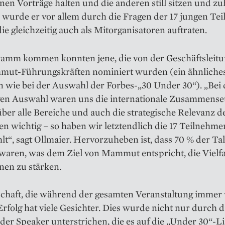
inen Vorträge halten und die anderen still sitzen und z
 wurde er vor allem durch die Fragen der 17 jungen Te
die gleichzeitig auch als Mitorganisatoren auftraten.
ramm kommen konnten jene, die von der Geschäftsleit
ut-Führungskräften nominiert wurden (ein ähnliche
 wie bei der Auswahl der Forbes-„30 Under 30“). „Bei 
gen Auswahl waren uns die internationale Zusammense
ber alle Bereiche und auch die strategische Relevanz d
n wichtig – so haben wir letztendlich die 17 Teilnehme
t“, sagt Ollmaier. Hervorzuheben ist, dass 70 % der Ta
waren, was dem Ziel von Mammut entspricht, die Vielfa
nen zu stärken.
schaft, die während der gesamten Veranstaltung immer
rfolg hat viele Gesichter. Dies wurde nicht nur durch d
er Speaker unterstrichen, die es auf die „Under 30“-Li