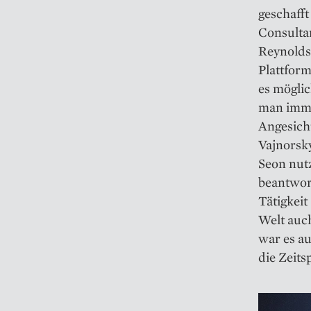
geschafft
Consulta
Reynolds
Plattform
es möglic
man immer
Angesich
Vajnorsky
Seon nutz
beantwort
Tätigkeit
Welt auch
war es au
die Zeit­