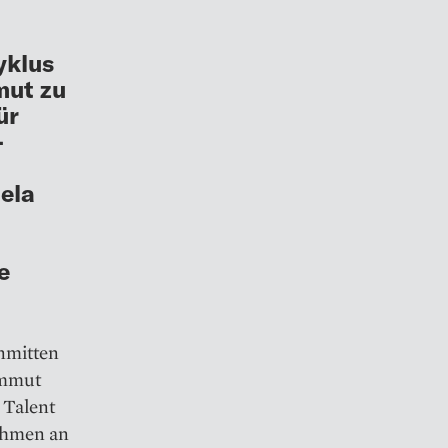
yklus
mut zu
ür
-
ela
e
nmitten
ammut
 Talent
nahmen an