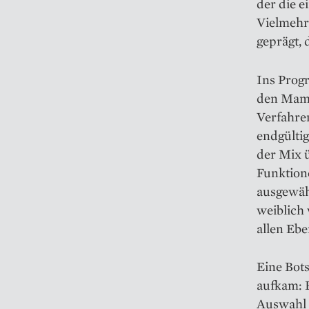
der die e
Vielmehr
geprägt, 
Ins Prog
den Mamm
Verfahren
endgülti
der Mix ü
Funktione
ausgewähl
weiblich 
allen Ebe
Eine Bot
aufkam: E
Auswahl d