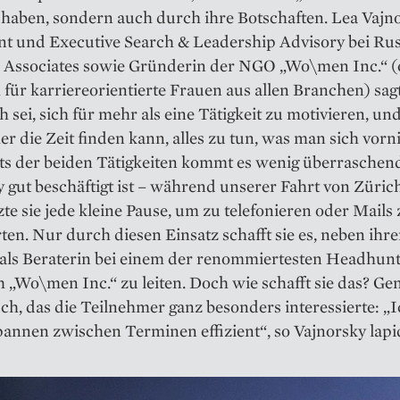
 haben, sondern auch durch ihre Botschaften. Lea Vajno
nt und Executive Search & Leadership Advisory bei Rus
 Associates sowie Gründerin der NGO „Wo\men Inc.“ (
 für karriereorientierte Frauen aus allen Branchen) sagt
h sei, sich für mehr als eine Tätigkeit zu motivieren, un
 die Zeit finden kann, alles zu tun, was man sich vor
ts der beiden Tätigkeiten kommt es wenig überraschend
 gut ­beschäftigt ist – während unserer Fahrt von Züric
te sie jede kleine Pause, um zu telefonieren oder Mails 
en. Nur durch diesen Einsatz schafft sie es, neben ihre
 als Beraterin bei einem der renommiertesten Headhunt
 „Wo\men Inc.“ zu leiten. Doch wie schafft sie das? Ge
ch, das die Teilnehmer ganz besonders interessierte: „
spannen zwischen Terminen effizient“, so Vajnorsky lapi