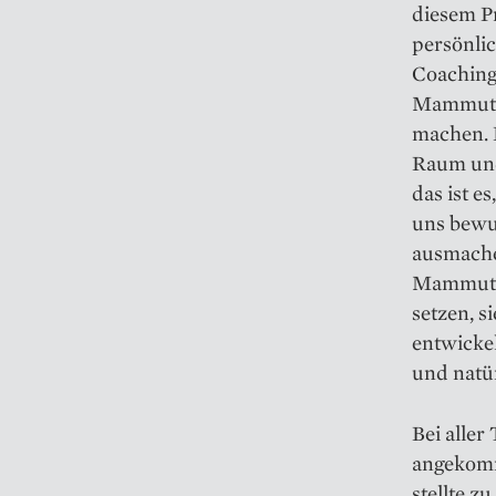
diesem P
persönlic
Coaching
Mammut in
machen. 
Raum und
das ist e
uns bewus
ausmache
Mammut S
setzen, s
entwicke
und natür
Bei aller
angekomm
stellte zu