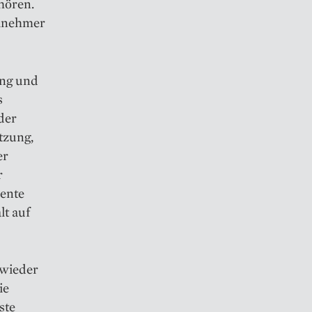
uhören.
ilnehmer
ung und
s
der
tzung,
er
r
lente
lt auf
 wieder
ie
ste