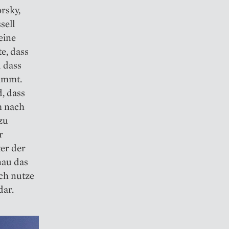
rsky,
sell
eine
e, dass
d dass
nimmt.
, dass
h nach
zu
r
er der
nau das
Ich nutze
dar.