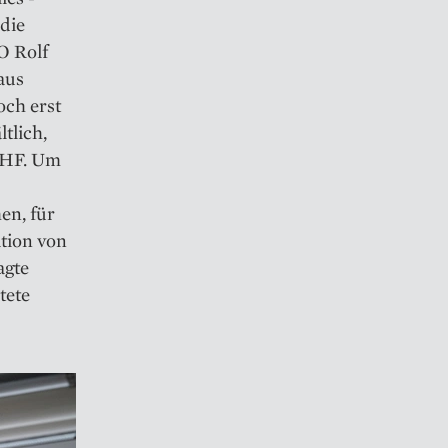
 die
O Rolf
aus
och erst
tlich,
 CHF. Um
en, für
tion von
agte
tete