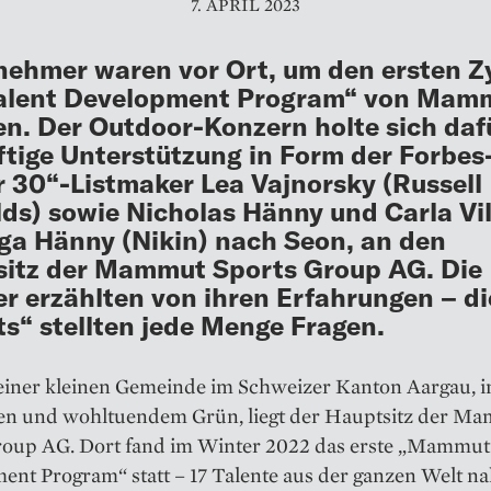
7. APRIL 2023
lnehmer waren vor Ort, um den ersten Z
Talent Development Program“ von Mam
n. Der Outdoor-Konzern holte sich daf
ftige Unterstützung in Form der Forbes
 30“-Listmaker Lea Vajnorsky (Russell
ds) sowie Nicholas Hänny und Carla Vil
a Hänny (Nikin) nach Seon, an den
itz der Mammut Sports Group AG. Die
r erzählten von ihren Erfahrungen – di
ts“ stellten jede Menge Fragen.
 einer kleinen Gemeinde im Schweizer Kanton Aargau, i
en und wohltuendem Grün, liegt der Hauptsitz der M
roup AG. Dort fand im Winter 2022 das erste „Mammut
ent Program“ statt – 17 Talente aus der ganzen Welt 