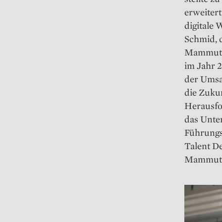
erweitert
digitale 
Schmid, d
Mammut z
im Jahr 2
der Umsa
die Zukun
Herausfo
das Unte
Führungsk
Talent De
Mammut 