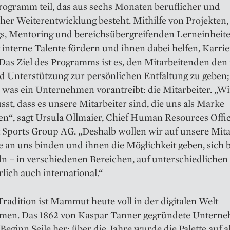
rogramm teil, das aus sechs Monaten beruflicher und
her Weiterentwicklung besteht. Mithilfe von Projekten,
s, Mentoring und bereichsübergreifen­den Lerneinheite
terne Talente fördern und ihnen ­dabei helfen, Karrie
Das Ziel des Programms ist es, den Mitarbeitenden den
 Unterstützung zur persönlichen Entfaltung zu geben
s, was ein Unternehmen vorantreibt: die Mitarbeiter. „Wi
st, dass es unsere Mitarbeiter sind, die uns als Marke
n“, sagt Ursula Ollmaier, Chief Human Resources Offic
ports Group AG. „Deshalb wollen wir auf unsere Mita
ie an uns binden und ihnen die Möglichkeit geben, sich 
ln – in verschiedenen Bereichen, auf unterschiedliche
lich auch international.“
 Tradition ist Mammut heute voll in der digitalen Welt
en. Das ­1862 von Kaspar Tanner gegründete Unter­n
 Beginn ­Seile her; über die Jahre wurde die Palette auf ­al