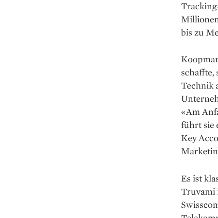
Tracking
Millione
bis zu M
Koopmans,
schaffte,
Technik a
Unternehm
«Am Anfa
führt sie
Key Acco
Marketin
Es ist k
Truvami i
Swisscom
Telekomm