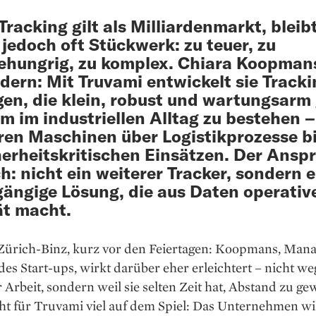
Tracking gilt als Milliardenmarkt, bleibt
 jedoch oft Stückwerk: zu teuer, zu
ehungrig, zu komplex. Chiara Koopmans
dern: Mit Truvami entwickelt sie Tracki
en, die klein, robust und wartungsarm
um im industriellen Alltag zu bestehen 
en Maschinen über Logistikprozesse bi
herheitskritischen Einsätzen. Der Ansp
ch: nicht ein weiterer Tracker, sondern 
ängige Lösung, die aus Daten operativ
ät macht.
Zürich-Binz, kurz vor den Feiertagen: Koopmans, Man
des Start-ups, wirkt darüber eher erleichtert – nicht w
 Arbeit, sondern weil sie selten Zeit hat, Abstand zu ge
ht für Truvami viel auf dem Spiel: Das Unternehmen wi