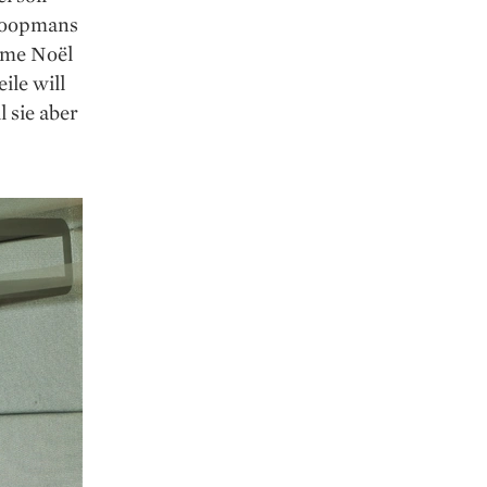
Koopmans
ume Noël
ile will
 sie aber