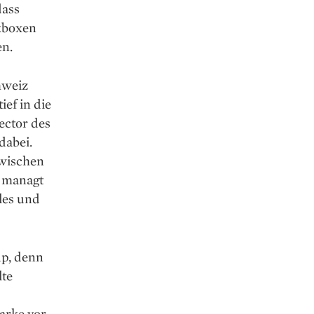
dass
ikboxen
en.
hweiz
ief in die
ector des
dabei.
zwischen
, managt
les und
up, denn
lte
rke vor.