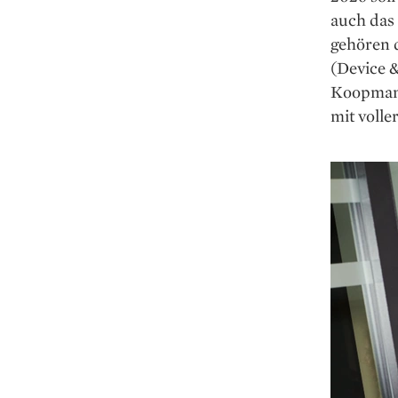
auch das
gehören 
(Device &
Koopmans
mit voll