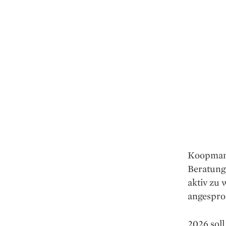
Koopmans
Beratungs
aktiv zu 
angespro
2026 soll