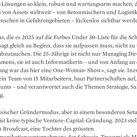
-Lösungen so klein, robust und wartungsarm machen, 
n von Assets weltweit – von Betonmischern und Logist
enschen in Gefahrengebieten – lückenlos sichtbar werd
 die es 2025 auf die Forbes Under 30-Liste für die Sc
 sagt gleich zu Beginn, dass sie aufpassen muss, nicht zu t
bzutauchen. Die 25-Jährige ist nicht nur Managing Dir
ens, sie ist auch Informatikerin – und von Anfang an 
ng war das hier eine One-Woman-Show», sagt sie. In
 ein Team von 15 Mitarbeitern, baut Partnerschaften auf
unts – und verantwortet auch die Themen Strategie, Sa
g.
lassischer Gründermodus, aber in einem besonderen Set
st keine typische Venture-Capital-Gründung. 2023 stel
 Broadcast, eine Tochter des grössten
unikationsunternehmens der Schweiz, Truvami als Ma