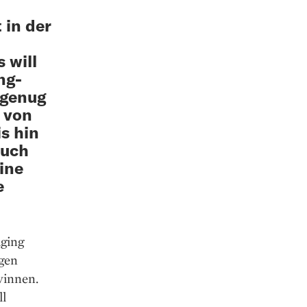
 in der
 will
ng-
 genug
– von
s hin
ruch
eine
e
aging
egen
winnen.
ll