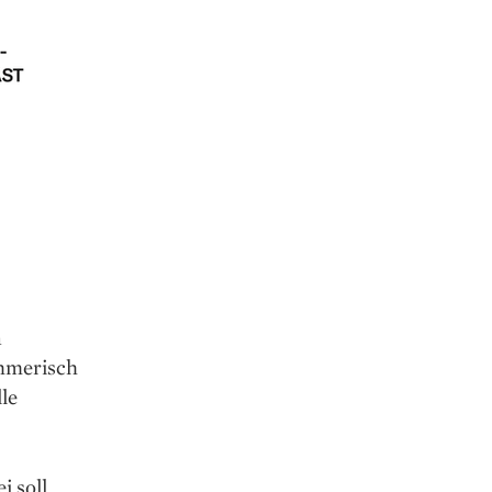
n
ehmerisch
le
i soll