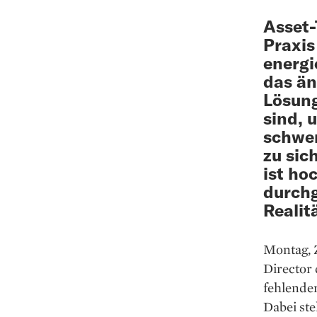
Asset-
Praxis
energi
das än
Lösung
sind, 
schwer
zu sic
ist ho
durchg
Realit
Montag, 
Director 
fehlender
Dabei ste