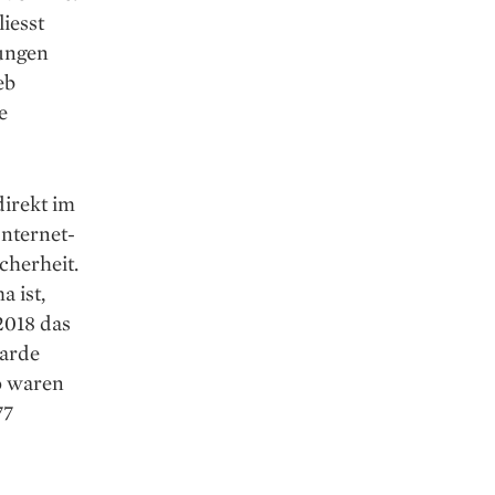
liesst
sungen
eb
e
irekt im
Internet-
cherheit.
 ist,
2018 das
iarde
o waren
77