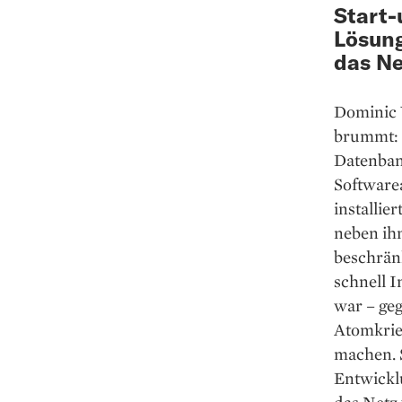
Start-
Lösung
das Ne
Dominic W
brummt: „
Datenban
Software
installie
neben ihm
beschränk
schnell I
war – ­ge
Atomkrieg
machen. ­
Entwickl
das Netz 