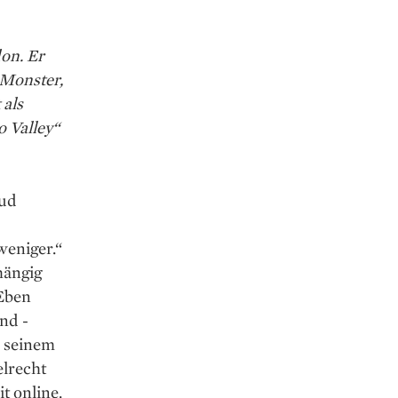
on. Er
 Monster,
 als
o Valley“
oud
:
weniger.“
hängig
 Eben
nd ­
d seinem
elrecht
t online.