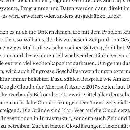
systeme, Programme und ­Daten werden dann direkt im
, es wird erweitert oder, anders ausgedrückt: „dick“.
seien es noch die Unternehmen, die mit dem Problem kä
erden, so Williams, der bis zu diesem Zeitpunkt im Ge
 einziges Mal Luft zwischen seinen Sätzen geholt hat.
sierung und des exponentiell wachsenden Einsatzes von
ie extrem viel Rechenkapazität aufbauen. Um genau da
n, wird auch für grosse Geschäftsanwendungen extern
ktur immer beliebter. Dazu zählen ­Beispiele wie Amaz
 ­Google Cloud oder Microsoft Azure. 2017 setzten laut 
henverbands Bitkom bereits zwei ­Drittel ­aller deutsche
men auf solche Cloud-Lösungen. Der Trend zeigt sich 
teigend. Die Gründe sind klar: Wer auf die Cloud setzt,
 Investitionen in Infrastruktur, sondern auch Zeit und ­
zu betreiben. Zudem bieten Cloud­lösungen Flexibilität