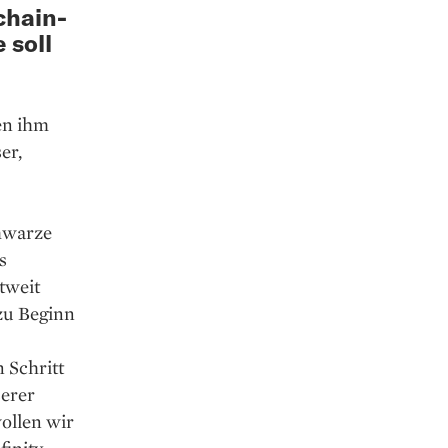
chain-
 soll
en ihm
er,
chwarze
s
tweit
zu Beginn
 Schritt
serer
ollen wir
inity.