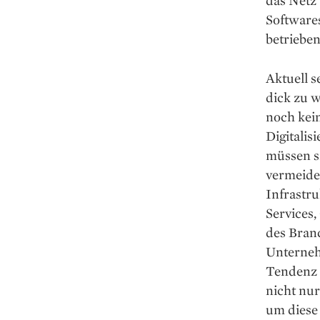
Software
betrieben
Aktuell 
dick zu w
noch kein
Digitali
müssen s
vermeide
Infrastru
Services,
des Branc
Unterneh
Tendenz s
nicht nur
um diese 