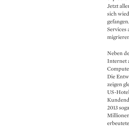
Jetzt all
sich wie
gefangen
Services 
migriere
Neben de
Internet 
Computer“
Die Entw
zeigen gl
US-­Hotel
Kundenda
2013 soga
Millione
erbeutete