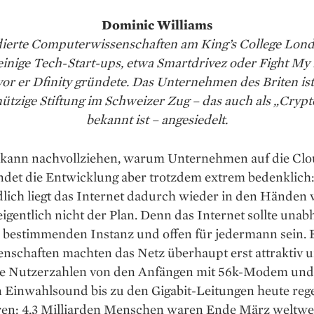
Dominic Williams
tudierte Computerwissenschaften am King’s College Lond
 einige Tech-Start-ups, etwa Smartdrivez oder Fight My
or er Dfinity gründete. Das Unternehmen des Briten ist
tzige Stiftung im Schweizer Zug – das auch als „Crypt
bekannt ist – angesiedelt.
 kann nachvollziehen, warum ­Unternehmen auf die Cl
indet die Entwicklung aber trotzdem extrem bedenklich
lich liegt das Internet dadurch ­wieder in den Händen 
igentlich nicht der Plan. Denn das Internet sollte unab
r bestimmenden Instanz und offen für ­jedermann sein.
enschaften machten das Netz überhaupt erst attraktiv u
die Nutzerzahlen von den Anfängen mit 56k-­Modem un
n Einwahlsound bis zu den Gigabit-Leitungen heute reg
ren: 4,3 Milliarden Menschen waren Ende März weltwei