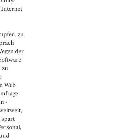
 Internet
mpfen, zu
spräch
 Wegen der
 Software
s zu
e
on Web
­Umfrage
n ­
weltweit,
 spart
Personal,
 und