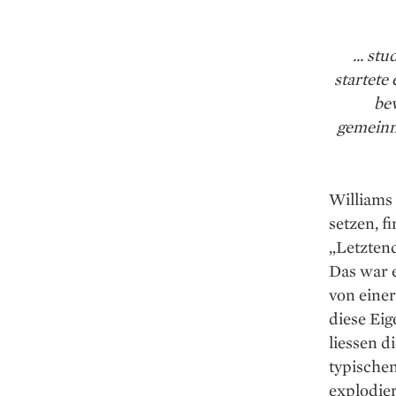
... s
startete
bev
gemeinnü
Williams
setzen, f
„Letztend
Das war e
von eine
diese Eig
liessen 
typische
explodie