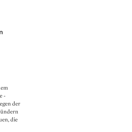
n
 dem
e ­
Wegen der
ründern
uen, die