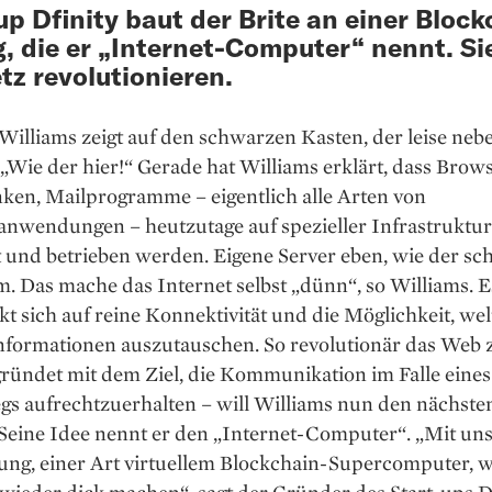
up Dfinity baut der Brite an einer Block
, die er „Internet-Computer“ nennt. Sie
tz revolutionieren.
illiams zeigt auf den schwarzen ­­Kasten, der leise neb
Wie der hier!“ Gerade hat Williams erklärt, dass ­Brows
ken, Mailprogramme – eigentlich alle Arten von
anwendungen – heutzutage auf spezieller Infrastruktur
rt und ­betrieben werden. Eigene Server eben, wie der s
. Das mache das Internet selbst „dünn“, so Williams. E
t sich auf ­reine Konnektivität und die Möglichkeit, wel
nformationen auszutauschen. So ­revolutionär das Web 
gründet mit dem Ziel, die Kommunikation im Falle ­eines
s aufrechtzuerhalten – will Willi­ams nun den nächsten
Seine Idee nennt er den „Internet-Computer“. „Mit ­un
ung, einer Art virtuellem Blockchain-Supercomputer, w
wieder dick machen“, sagt der Gründer des Start-ups Df