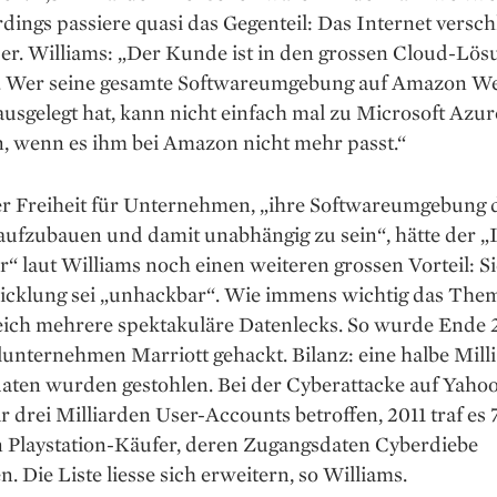
erdings ­passiere quasi das Gegenteil: Das Internet versch
der. Williams: „Der Kunde ist in den grossen Cloud-Lö
. Wer seine gesamte Softwareumgebung auf Amazon W
ausgelegt hat, kann nicht einfach mal zu Microsoft Azur
n, wenn es ihm bei Amazon nicht mehr passt.“
r Freiheit für Unternehmen, „ihre Softwareumgebung d
aufzubauen und damit unabhängig zu sein“, hätte der „
 laut Williams noch einen weiteren grossen Vorteil: Si
icklung sei „unhackbar“. Wie immens wichtig das Thema
eich mehrere spekta­kuläre Datenlecks. So wurde Ende 
­unternehmen Marriott gehackt. ­Bilanz: eine ­halbe Mill
ten wurden ­gestohlen. Bei der Cyberattacke auf Yaho
r drei Milliarden User-Accounts betroffen, 2011 traf es 
n Playstation-Käufer, deren Zugangsdaten Cyberdiebe
n. Die Liste ­liesse sich erweitern, so Williams.