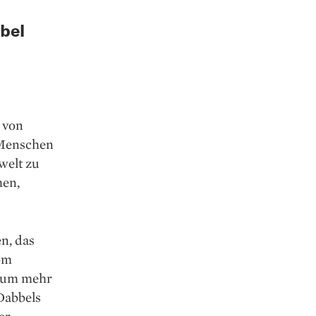
Abel
 von
 Menschen
welt zu
hen,
n, das
nom
n um mehr
Dabbels