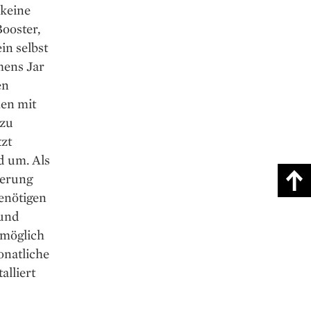
 keine
Booster,
in selbst
mens Jar
en
men mit
ezu
tzt
d um. Als
ierung
enötigen
 und
 möglich
onatliche
alliert