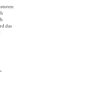
storen:
ch
ch
rd das
t
“