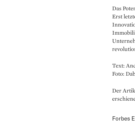
Das Pote
Erst letz
Innovatio
Immobili
Unterneh
revolutio
Text: An
Foto: Da
Der Artik
erschien
Forbes E