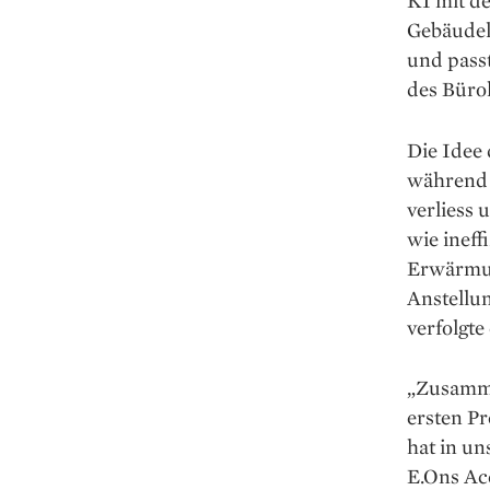
KI mit d
Gebäudel
und passt
des Büro
Die Idee 
während 
verliess 
wie ineff
Erwärmung
Anstellu
verfolgte
„Zusamme
ersten P
hat in un
E.Ons Acc