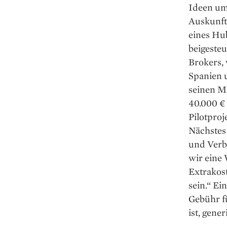
Ideen um
Auskunft,
eines Hub
beigeste
Brokers,
Spanien u
seinen M
40.000 € 
Pilotpro
Nächstes 
und Verbe
wir eine
Extrakost
sein.“ E
Gebühr fü
ist, gener