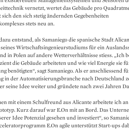
en existierenden Managementsystemen und Sensoren d
eittechnik vernetzt, wertet das Gebäude pro Quadrat­me
 sich den sich ­stetig ändernden Gegebenheiten
komplexes stets neu an.
dazu entstand, als ­Samaniego die spanische Stadt Alica
seines Wirtschaftsingenieurstudiums für ein Auslands
und in Polen auf andere Wetterverhältnisse stiess. „Ich 
izient die Gebäude arbeiteten und wie viel Energie sie fü
 benötigten“, sagt Samaniego. Als er anschliessend fü
ng in der Automatisierungsbranche nach Deutschland z
 er seine Idee weiter und gründete nach zwei Jahren Da
n mit einem Schulfreund aus Alicante arbeitete ich a
rototyp. Kurz darauf war E.On mit an Bord. Das Unter
serer Idee Potenzial gesehen und investiert“, so Samani
eleratorprogramm E.On agile unterstützt Start-ups dab