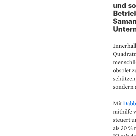
und so
Betrie
Saman
Unter
Innerhal
Quadratme
menschli
obsolet 
schützen,
sondern a
Mit
Dabb
mithilfe 
steuert 
als 30 % 