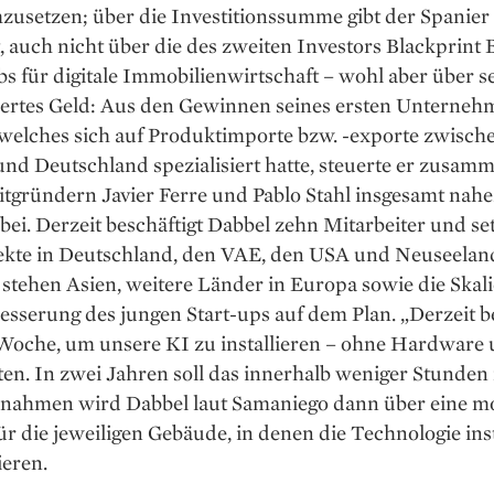
zusetzen; über die Investitionssumme gibt der Spanier
 auch nicht über die des zweiten Investors Blackprint 
s für digitale Immobilienwirtschaft – wohl aber über se
uertes Geld: Aus den Gewinnen seines ersten Unterneh
 welches sich auf Produktimporte bzw. -exporte zwisch
nd Deutschland spezialisiert hatte, steuerte er zusam
itgründern Javier Ferre und Pablo Stahl insgesamt nah
bei. Derzeit beschäftigt Dabbel zehn Mitarbeiter und se
jekte in Deutschland, den VAE, den USA und Neuseelan
stehen Asien, weitere Länder in Europa sowie die Skal
sserung des jungen Start-ups auf dem Plan. „Derzeit b
 Woche, um unsere KI zu installieren – ohne Hardware
en. In zwei Jahren soll das innerhalb weniger Stunden
innahmen wird Dabbel laut Samaniego dann über eine m
r die jeweiligen Gebäude, in denen die Technologie inst
ieren.