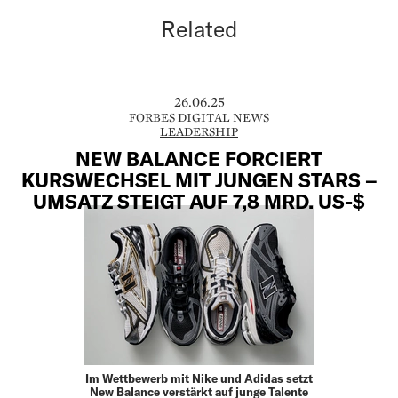
Related
26.06.25
FORBES DIGITAL NEWS
LEADERSHIP
NEW BALANCE FORCIERT
KURSWECHSEL MIT JUNGEN STARS –
UMSATZ STEIGT AUF 7,8 MRD. US-$
Im Wettbewerb mit Nike und Adidas setzt
New Balance verstärkt auf junge Talente