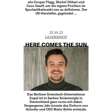
wie Cooper Flagg, Shohei Ohtani und
Coco Gauff, um die eigene Position im
Sportartikelmarkt neu zu definieren. Der
US-Hersteller, gegründet …
25.10.23
LEADERSHIP
HERE COMES THE SUN
Das Berliner Greentech-Unternehmen
Enpal ist in Sachen Solarenergie in
Deutschland ganz vorne mit dabei.
Vergangenes Jahr konnte das Einhorn von
Gründer und CEO Mario Kohle erstmals