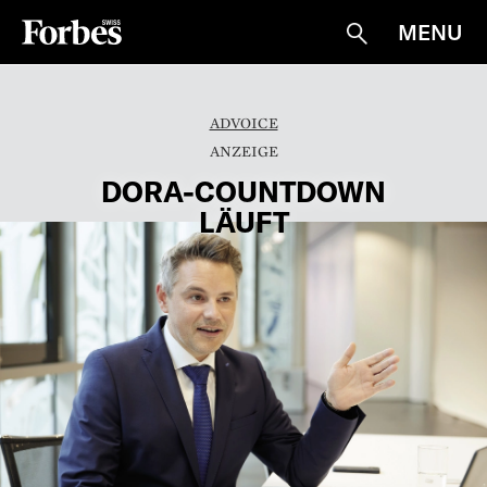
MENU
Suche
ADVOICE
DORA-­COUNTDOWN
LÄUFT