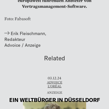
europaweit führenden Anbieter von
Vertragsmanagement-Software.
Foto: Fabasoft
Erik Fleischmann
,
Redakteur
Related
03.12.24
ADVOICE
L’ORÉAL
EIN WELTBÜRGER IN DÜSSELDORF