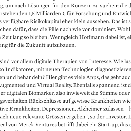
g, um nach Lösungen für den Konzern zu suchen; die
rstehenden 1,5 Milliarden € für Forschung und Entwic
s verfügbare Risikokapital eher klein aussehen. Das ist s
chen dafür, dass die Pille nach wie vor dominiert. Wohl
 Zeit lang so bleiben. Wenngleich Hoffmann dabei ist, e
ung für die Zukunft aufzubauen.
sind vor allem digitale Therapien von Interesse. Wie las
so Indikatoren, mit neuen Technologien diagnostizieren
n und behandeln? Hier gibt es viele Apps, das geht auc
ugmented und Virtual Reality. Ebenfalls spannend ist 
er digitalen Biomarker, also inwieweit die Stimme oder
sverhalten Rückschlüsse auf gewisse Krankheiten wie
tive Krankheiten, Depressionen, Alzheimer zulassen – 
ich neue relevante Grössen ergeben“, so der Investor. 
eal von Merck Ventures betrifft dabei ein Start-up, das