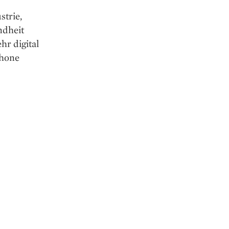
­trie,
ndheit
r digital
phone