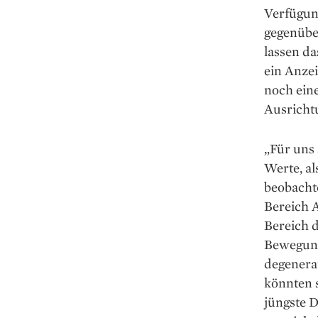
Verfügun
gegenübe
lassen da
ein Anzei
noch eine
Ausricht
„Für uns 
Werte, al
beobachte
Bereich A
Bereich d
Bewegung
degenera
könnten s
jüngste D