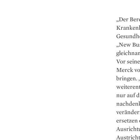
„Der Bere
Krankenhä
Gesundhei
„New Bus
gleichna
Vor seine
Merck vo
bringen. 
weiteren
nur auf d
nachdenke
verändern
ersetzen 
Ausrichtu
Austrich