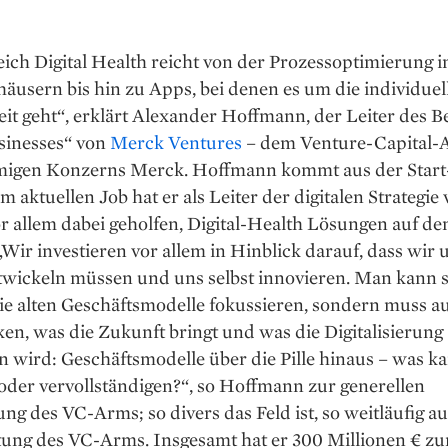
ich Digital Health reicht von der Prozessoptimierung i
usern bis hin zu Apps, bei denen es um die individuel
t geht“, erklärt Alexander Hoffmann, der Leiter des B
inesses“ von
Merck Ventures
– dem Venture-Capital-
migen Konzerns Merck. Hoffmann kommt aus der Start
m aktuellen Job hat er als Leiter der digitalen Strategie
r allem dabei geholfen, Digital-Health Lösungen auf d
„Wir investieren vor allem in Hinblick darauf, dass wir 
twickeln müssen und uns selbst innovieren. Man kann s
ie alten Geschäftsmodelle fokussieren, sondern muss a
n, was die Zukunft bringt und was die Digitalisierung
 wird: Geschäftsmodelle über die Pille hinaus – was ka
oder vervollständigen?“, so Hoffmann zur generellen
ng des VC-Arms; so divers das Feld ist, so weitläufig a
tung des VC-Arms. Insgesamt hat er 300 Millionen € zu