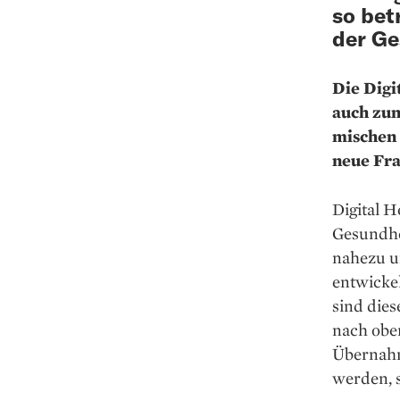
so bet
der Ge
Die Digi
auch zun
mischen 
neue Fra
Digital H
Gesundhei
nahezu u
entwicke
sind dies
nach oben
Übernahm
werden, 