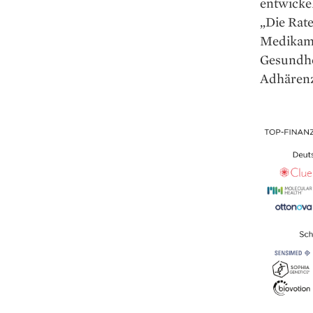
entwicke
„Die Rat
Medikame
Gesundhei
Adhärenz