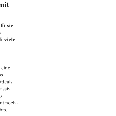
mit
ft sie
s
t viele
 eine
ps
tdeals
assiv
o
mt noch ­
hts.