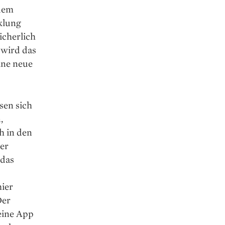
 dem
klung
icherlich
 wird das
ine neue
sen sich
,
h in den
der
 das
hier
Der
 eine App