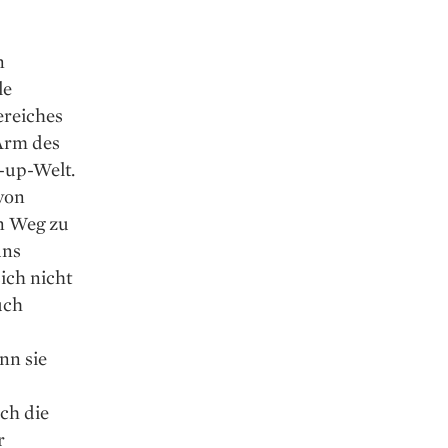
n
le
ereiches
Arm des
-up-Welt.
 von
en Weg zu
uns
ich nicht
uch
nn sie
uch die
r