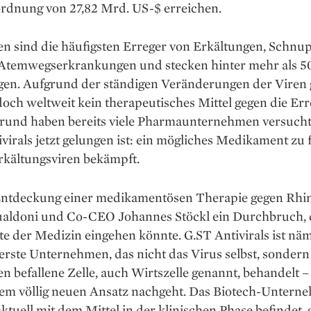
rdnung von 27,82 Mrd. US-$ erreichen.
en sind die häufigsten Erreger von Erkältungen, Schnu
Atemwegserkrankungen und stecken hinter mehr als 50
gen. Aufgrund der ständigen Veränderungen der Viren 
doch weltweit kein thera­peutisches Mittel gegen die Err
rund haben bereits viele Pharmaunternehmen versucht
virals jetzt gelungen ist: ein mögliches Medikament zu 
rkältungsviren bekämpft.
Entdeckung einer medi­kamentösen Therapie gegen Rhin
ualdoni und Co-CEO Johannes Stöckl ein Durchbruch, d
e der Medizin eingehen könnte. G.ST Antivirals ist näm
erste Unternehmen, das nicht das Virus selbst, son­dern
n befallene Zelle, auch Wirtszelle genannt, be­handelt 
nem völlig neuen Ansatz nachgeht. Das Biotech-Untern
aktuell mit dem Mittel in der klinischen Phase befindet, g