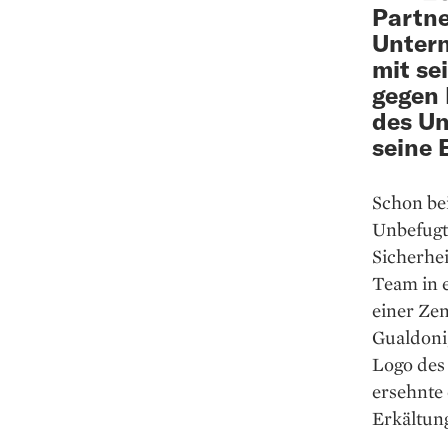
Partne
Untern
mit se
gegen 
des Un
seine 
Schon be
Unbefugte
Sicherhe
Team in 
einer Ze
Gualdoni
Logo des
ersehnte 
Erkältun