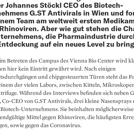
r Johannes Stöckl CEO des Biotech-
ehmens G.ST Antivirals in Wien und fo
inem Team am weltweit ersten Medika
Rhinoviren. Aber wie gut stehen die C
ternehmens, die Pharma­industrie durc
Entdeckung auf ein neues Level zu brin
im Betreten des Campus des Vienna Bio Center wird kla
n hier kein Eintritt gewährt wird. Nach einigen
itsdurchgängen und chipgesteuerten Türen steht das F
einem der vielen Labors, zwischen Kitteln, Mikroskope
ntrifuge. Während des Interviews befinden sich neben 
, Co-CEO von G.ST Antivirals, drei kleine Nasensprays
 Biotech-­Unternehmens. Sie beinhalten möglicherweise
endgültige Mittel gegen Rhino­viren, die häufigsten Err
gen, sowie gegen das Coronavirus.