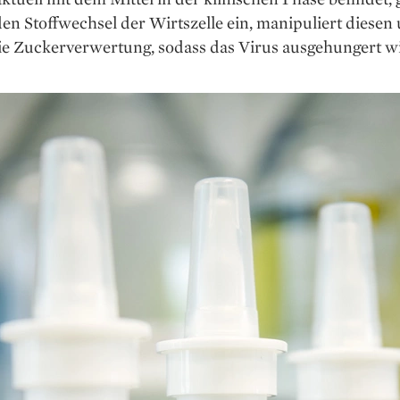
den Stoffwechsel der Wirtszelle ein, manipuliert diesen
e Zucker­verwertung, sodass das Virus aus­gehungert w