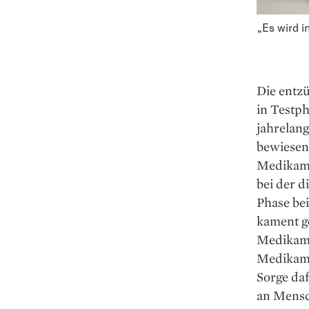
„Es wird i
Die entz
in Testp
jahrelang
bewiesen 
Medikame
bei der di
Phase bei
kament ge
Medikame
Medikamen
Sorge da
an Mensch