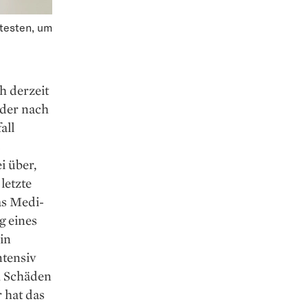
 testen, um
h derzeit
 der nach
all
s
i über,
 letzte
as Medi­
g eines
in
ntensiv
m Schäden
 hat das