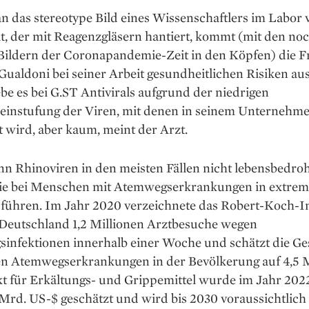
 das stereotype Bild eines Wissenschaftlers im Labor 
t, der mit Reagenzgläsern hantiert, kommt (mit den no
 Bildern der Coronapandemie-Zeit in den Köpfen) die F
Gualdoni bei seiner Arbeit gesundheitlichen Risiken au
gebe es bei G.ST Antivirals aufgrund der niedrigen
einstufung der Viren, mit denen in seinem Unter­nehm
t wird, aber kaum, meint der Arzt.
 Rhino­viren in den meisten Fällen nicht lebens­bedroh
ie bei Menschen mit Atemwegserkrankungen in extrem
führen. Im Jahr 2020 verzeichnete das Robert-Koch-In
 Deutschland 1,2 Millionen Arztbesuche wegen
infektionen innerhalb einer Woche und schätzt die G
en Atemwegs­erkrankungen in der Bevölkerung auf 4,5 M
t für Erkältungs- und Grippemittel wurde im Jahr 2022
 Mrd. US-$ geschätzt und wird bis 2030 voraussichtlich