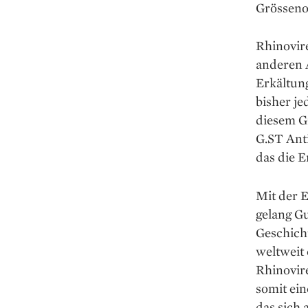
Grösseno
Rhinovir
anderen 
Erkältun
bisher je
diesem G
G.ST Anti
das die E
Mit der 
gelang G
Geschicht
weltweit 
Rhinovire
somit ei
das sich 