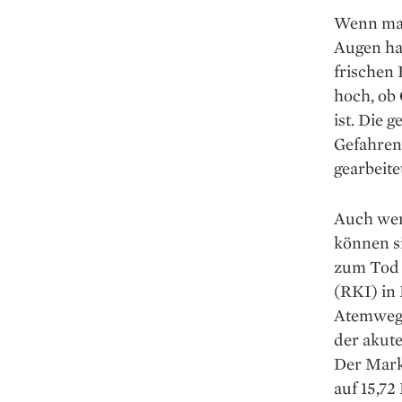
Wenn man
Augen ha
frischen
hoch, ob 
ist. Die 
Gefahren
gearbeite
Auch wenn
können s
zum Tod 
(RKI) in
Atemwegs
der akut
Der Mark
auf 15,72