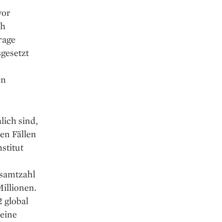
vor
ch
rage
sgesetzt
en
lich sind,
en Fällen
stitut
esamtzahl
illionen.
 global
 eine