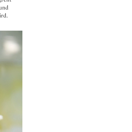
 und
ird.