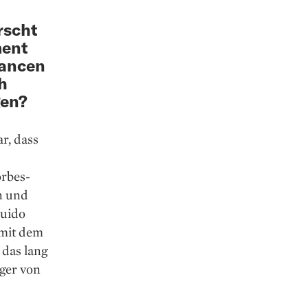
rscht
ment
hancen
h
gen?
r, dass
orbes-
n und
Guido
 mit dem
 das lang
eger von