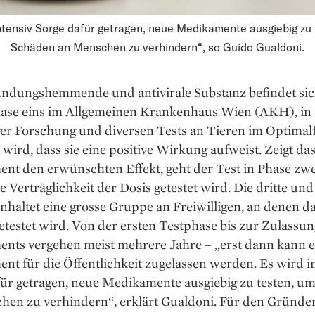
ntensiv Sorge dafür getragen, neue Medikamente ausgiebig zu
Schäden an Menschen zu verhindern“, so Guido Gualdoni.
ündungshemmende und antivirale Substanz befindet sic
hase eins im Allgemeinen Krankenhaus Wien (AKH), in
er Forschung und diversen Tests an Tieren im Optimalf
wird, dass sie eine positive Wirkung aufweist. Zeigt da
nt den erwünschten Effekt, geht der Test in Phase zwe
e Verträglichkeit der Dosis ge­testet wird. Die dritte und
nhaltet eine grosse Gruppe an Freiwilligen, an denen d
testet wird. Von der ersten Testphase bis zur Zulassun
nts vergehen meist mehrere Jahre – „erst dann kann e
t für die Öffentlichkeit zugelassen werden. Es wird i
für getragen, neue Medikamente ausgiebig zu testen, u
en zu verhindern“, erklärt Gual­doni. Für den Gründer