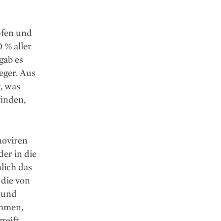
pfen und
 % aller
gab es
eger. Aus
, was
finden,
o­viren
er in die
lich das
 die von
– und
ehmen,
reift