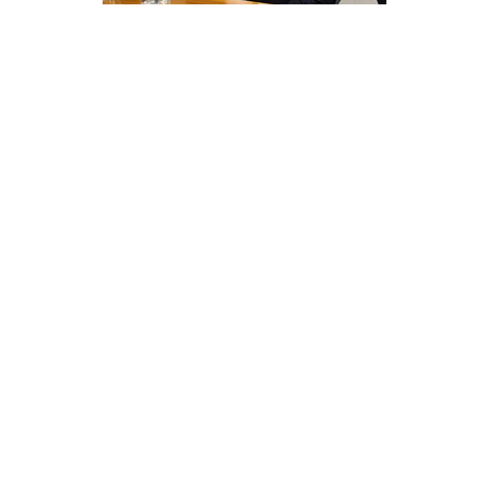
Im Januar 2012 startete Forbes die erste
30-Under-30-Liste. Seitdem zählt das
Format jährlich junge Gründer und
Führungskräfte aus 20 Branchen auf. 46
Alumni haben es inzwischen in die Riege
der Milliardäre geschafft – …
24.11.25
FORBES DIGITAL NEWS
LISTEN
DIE REICHSTEN SELFMADE-FRAUEN
DER USA