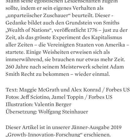
Mann seine egoistischen Leidenschaften zügeln
sollte, indem er sein eigenes ­Verhalten als
„unparteiischer Zuschauer“ beurteilt. Dieser ­
Gedanke bildet auch den Grundstein von Smiths
„Wealth of Nations“, veröffentlicht 1776 – just zu der
Zeit, als das grösste Experiment des Kapitalismus
aller Zeiten – die Vereinigten Staaten von Amerika –
startete. Einige Weis­heiten erweisen sich als
immerwährend, sie brauchen nur ­etwas mehr Zeit.
260 Jahre nach seinem Meisterwerk scheint Adam
Smith Recht zu bekommen – wieder einmal.
Text: Maggie McGrath und Alex Konrad / Forbes US
Fotos: Jeff Sciotino, Jamel Toppin / Forbes US
Illustration: Valentin Berger
Übersetzung: Wolfgang Steinhauer
Dieser Artikel ist in unserer Jänner-Ausgabe 2019
„Growth-Innovation-Forschung“ erschienen.