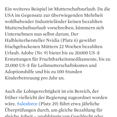
Ein weiteres Beispiel ist Mutterschafts­urlaub. Da die
USA im Gegensatz zur überwiegenden Mehrheit
wohlhabender Industrieländer keinen bezahlten
Mutterschaftsurlaub vorschreiben, kümmern sich
Unternehmen nun selbst darum. Der
Halbleiterhersteller Nvidia (Platz 6) gewährt
frischgebackenen Müttern 22 Wochen bezahlten
Urlaub. Adobe (Nr. 9) bietet bis zu 20.000 US-$
Erstattungen für Fruchtbarkeits­medikamente, bis zu
25.000 US-$ für Leihmutterschaftskosten und
Adoptionshilfe und bis zu 100 Stunden
Kinderbetreuung pro Jahr an.
Auch die Lohngerechtigkeit ist ein ­Bereich, der
früher vielleicht der Regierung ­zugeordnet worden
wäre.
Salesforce
(Platz 29) führt etwa jährliche
Überprüfungen durch, um gleiche ­Bezahlung für
gleiche Arbeit – unabhängig von Geschlecht oder