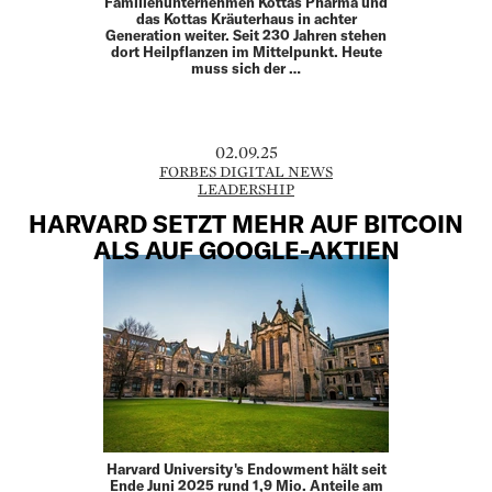
Familien­unternehmen Kottas Pharma und
das Kottas Kräuterhaus in achter
Generation weiter. Seit 230 Jahren stehen
dort Heilpflanzen im Mittelpunkt. Heute
muss sich der …
02.09.25
FORBES DIGITAL NEWS
LEADERSHIP
HARVARD SETZT MEHR AUF BITCOIN
ALS AUF GOOGLE-AKTIEN
Harvard University's Endowment hält seit
Ende Juni 2025 rund 1,9 Mio. Anteile am