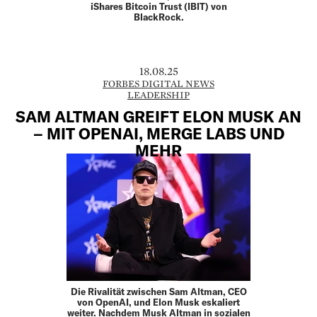
iShares Bitcoin Trust (IBIT) von
BlackRock.
18.08.25
FORBES DIGITAL NEWS
LEADERSHIP
SAM ALTMAN GREIFT ELON MUSK AN
– MIT OPENAI, MERGE LABS UND
MEHR
Die Rivalität zwischen Sam Altman, CEO
von OpenAI, und Elon Musk eskaliert
weiter. Nachdem Musk Altman in sozialen