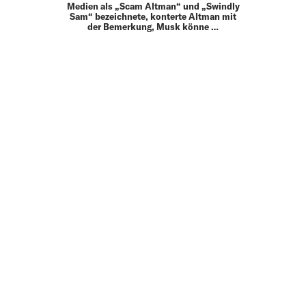
Medien als „Scam Altman“ und „Swindly
Sam“ bezeichnete, konterte Altman mit
der Bemerkung, Musk könne …
MEHR
UP TO DATE
MIT DEM FORBES-NEWSLETTER BEKOMMEN SIE
REGELMÄSSIG DIE SPANNENDSTEN ARTIKEL SOWIE