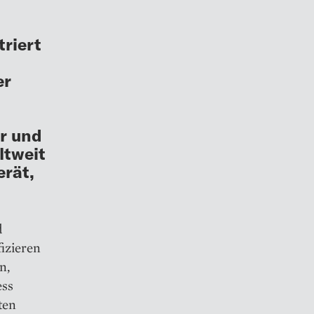
riert
er
r und
ltweit
erät,
d
fizieren
n,
ess
ten