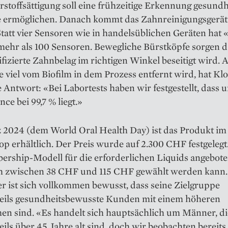
stoffsättigung soll eine frühzeitige Erkennung gesundh
 ermöglichen. Danach kommt das Zahnreinigungsgerä
Statt vier Sensoren wie in handelsüblichen Geräten hat 
mehr als 100 Sensoren. Bewegliche Bürstköpfe sorgen da
ifizierte Zahnbelag im richtigen Winkel beseitigt wird. A
e viel vom Biofilm in dem Prozess entfernt wird, hat Kl
e Antwort: «Bei Labortests haben wir festgestellt, dass 
ce bei 99,7 % liegt.»
z 2024 (dem World Oral Health Day) ist das Produkt im
p erhältlich. Der Preis wurde auf 2.300 CHF festgelegt
ership-Modell für die erforderlichen Liquids angebote
h zwischen 38 CHF und 115 CHF gewählt werden kann.
r ist sich vollkommen bewusst, dass seine Zielgruppe
teils gesundheitsbewusste Kunden mit einem höheren
n sind. «Es handelt sich hauptsächlich um Männer, di
eils über 45 Jahre alt sind, doch wir beobachten bereits