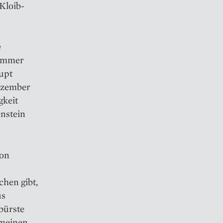
Kloib­
e
 immer
aupt
Dezember
gkeit
enstein
von
chen gibt,
us
bürste
emeinen