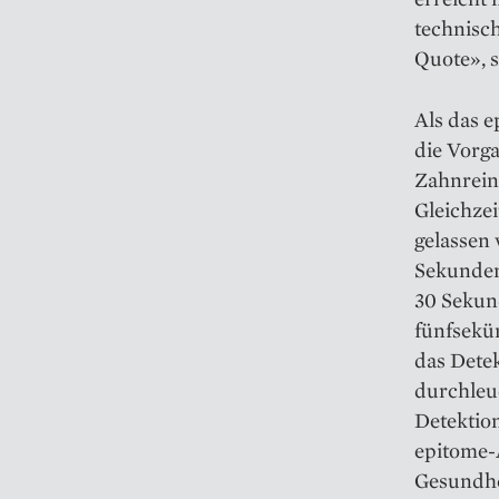
technisch
Quote», s
Als das 
die Vorga
Zahnrein
Gleichzei
gelassen 
Sekunden
30 Sekund
fünfsekü
das Dete
durchleu
Detektio
epitome-A
Gesundhe