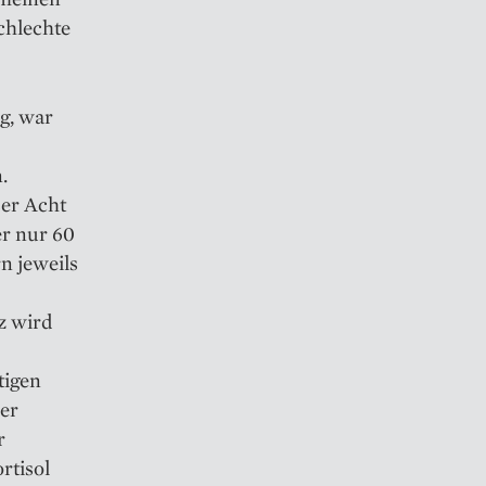
schlechte
g, war
.
ser Acht
er nur 60
n jeweils
z wird
tigen
er
r
rtisol