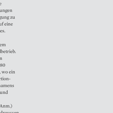
e
rungen
igung zu
uf eine
es.
dem
betrieb.
n
180
, wo ein
ction-
 namens
 und
 Anm.)
a draussen