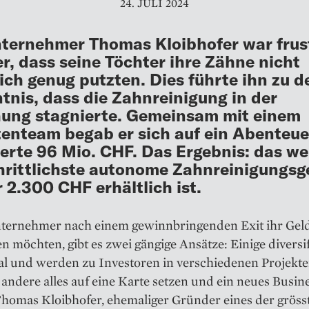
24. JULI 2024
ternehmer Thomas Kloibhofer war frust
r, dass seine Töchter ihre Zähne nicht
ich genug putzten. Dies führte ihn zu d
tnis, dass die Zahnreinigung in der
ung stagnierte. Gemeinsam mit einem
enteam begab er sich auf ein Abenteue
ierte 96 Mio. CHF. Das Ergebnis: das we
hrittlichste autonome Zahn­reinigungsg
r 2.300 CHF erhältlich ist.
ernehmer nach einem gewinnbringenden Exit ihr Gel
en möchten, gibt es zwei gängige Ansätze: Einige diversi
al und werden zu Investoren in verschiedenen Projekte
ndere alles auf eine Karte setzen und ein neues Busin
Thomas Kloibhofer, ehemaliger Gründer eines der gröss