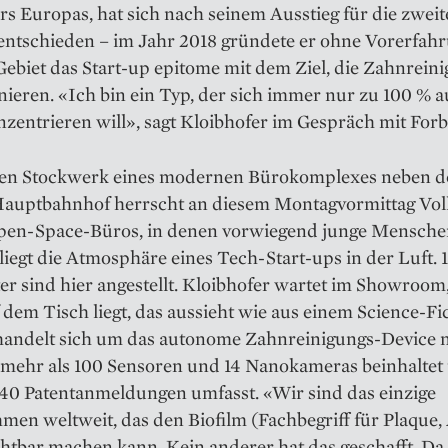
rs Europas, hat sich nach seinem Ausstieg für die zweit
 entschieden – im Jahr 2018 gründete er ohne Vorerfah
ebiet das Start-up ­epitome mit dem Ziel, die Zahnrein
nieren. «Ich bin ein Typ, der sich immer nur zu 100 % a
zentrieren will», sagt Kloib­hofer im Gespräch mit Forb
en Stockwerk eines modernen Bürokomplexes neben 
auptbahnhof herrscht an diesem Montagvormittag Voll
pen-Space-Büros, in denen vorwiegend junge Mensche
 liegt die Atmosphäre eines Tech-Start-ups in der Luft. 
er sind hier angestellt. Kloibhofer wartet im Showroom
 dem Tisch liegt, das aussieht wie aus einem Science-Fi
 handelt sich um das autonome Zahnreinigungs-Device
 mehr als 100 Sensoren und 14 Nano­kameras beinhaltet
 40 Patentanmeldungen umfasst. «Wir sind das einzige
en weltweit, das den Biofilm (Fachbegriff für Plaque,
ichtbar machen kann. Kein anderer hat das geschafft. D