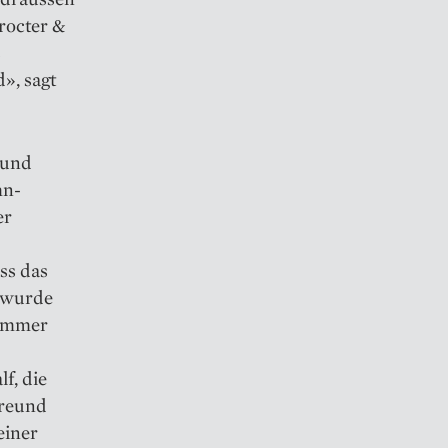
rocter &
s
d», sagt
 und
hn­
er
ss das
r wurde
 immer
f, die
Freund
einer