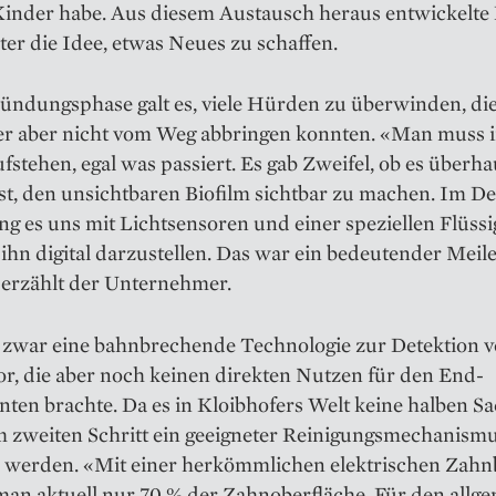
inder habe. Aus die­sem Austausch heraus entwickelte 
ter die Idee, etwas Neues zu schaffen.
ründungsphase galt es, viele Hürden zu überwinden, di
er aber nicht vom Weg abbringen konnten. «Man muss
fstehen, egal was passiert. Es gab Zweifel, ob es überh
ist, den unsichtbaren Biofilm sichtbar zu machen. Im 
ng es uns mit Lichtsensoren und einer speziellen Flüssi
 ihn digital darzustellen. Das war ein bedeutender Meil
 erzählt der Unternehmer.
g zwar eine bahn­brechende Technologie zur Detektion 
or, die aber noch keinen direkten Nutzen für den End­
en brachte. Da es in Kloib­hofers Welt keine halben Sa
m zweiten Schritt ein geeigneter Reinigungsmechanism
 werden. «Mit einer herkömmlichen elektrischen Zahn
man aktuell nur 70 % der Zahnoberfläche. Für den allg