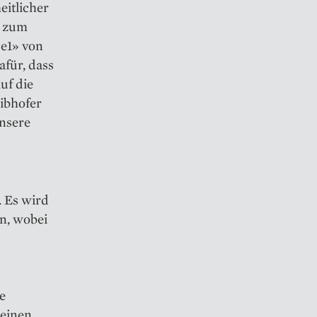
eitlicher
t zum
«e1» von
für, dass
uf die
oibhofer
unsere
. Es wird
n, wobei
e
 einen