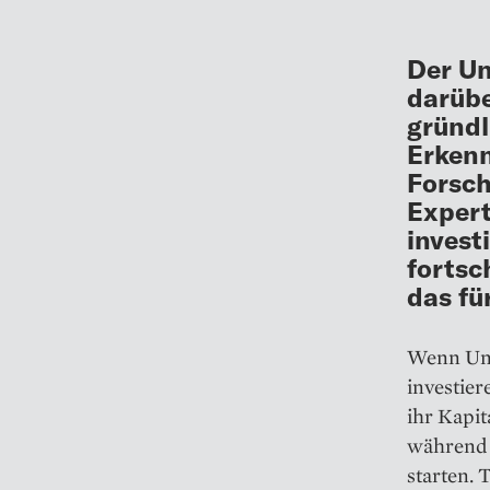
Der Un
darübe
gründl
Erkenn
Forsch
Expert
invest
fortsc
das fü
Wenn Unt
investier
ihr Kapit
während a
starten. 