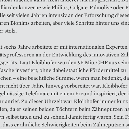
illiardenkonzerne wie Philips, Colgate-Palmolive oder P
ie seit vielen Jahren intensiv an der Erforschung diese
ren Biofilms arbeiten, aber viele Schritte hinter uns sin
r stolz.
 sechs Jahre arbeitete er mit internationalen Experten
tätsprofessoren an der Entwicklung des innovativen Za
gsgeräts. Laut Kloibhofer wurden 96 Mio. CHF aus sein
asche investiert, ohne dabei staatliche Fördermittel zu
chen – eine beachtliche Summe, wenn man bedenkt, da
nt nicht über Jahre hinweg vorbereitet war. Kloibhofe
elmässige Telefonate mit einem Freund inspiriert, der
r anrief. Zu dieser Uhrzeit war Kloibhofer immer kurz
en, da er seinen beiden Töchtern beim Zähneputzen hal
n selbst taten und zu schnell damit fertig waren. Sein 
, dass er ähnliche Schwierigkeiten beim Zähneputzen s