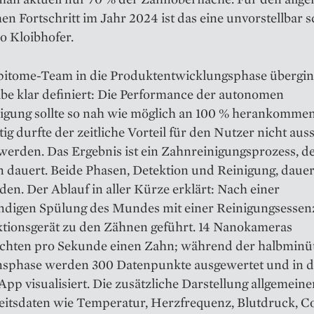
en Fortschritt im Jahr 2024 ist das eine unvorstellbar 
o Kloibhofer.
epitome-Team in die Produktentwicklungsphase übergin
be klar definiert: Die Performance der autonomen
igung sollte so nah wie möglich an 100 % herankommen
tig durfte der zeitliche Vorteil für den Nutzer nicht aus
werden. Das Ergebnis ist ein Zahnreinigungsprozess, d
 dauert. Beide Phasen, Detektion und Reinigung, dauer
en. Der Ablauf in aller Kürze erklärt: Nach einer
ndigen Spülung des Mundes mit einer Reinigungsessen
ktionsgerät zu den Zähnen geführt. 14 Nanokameras
chten pro Sekunde einen Zahn; während der halbminü
nsphase werden 300 Datenpunkte ausgewertet und in d
pp visuali­siert. Die zusätzliche Darstellung allgemeine
itsdaten wie Temperatur, Herzfrequenz, Blutdruck, Co