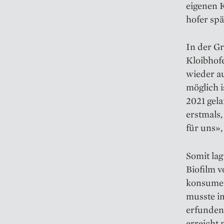
eigenen K
hofer spä
In der G
Kloibhof
wieder au
möglich 
2021 gela
erstmals,
für uns»,
Somit la
Biofilm v
konsument
musste i
erfunden
erreicht 