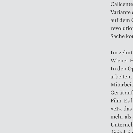
Callcente
Variante
auf dem G
revolutio
Sache kon
Im zehnt
Wiener H
In den O
arbeiten,
Mitarbeit
Gerät auf
Film. Es
«e1», das
mehr als
Unternehm
digital s