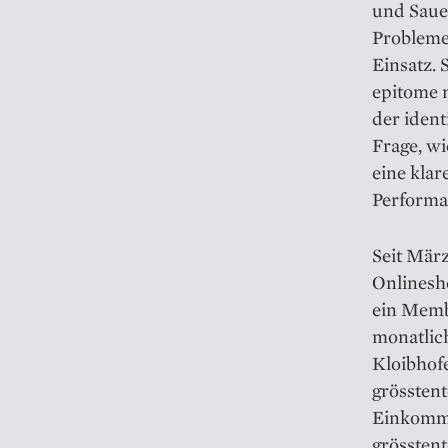
und Sauer
Probleme
Einsatz. 
epitome 
der ident
Frage, wi
eine klar
Performan
Seit Mär
Onlinesho
ein Memb
monatlic
Kloibhofe
grössten
Einkomme
grösstent