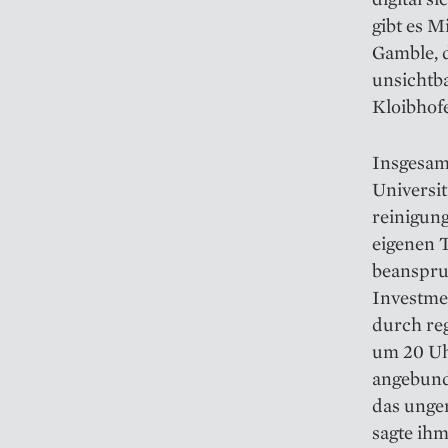
gibt es M
Gamble, d
unsichtba
Kloibhofe
Insgesamt
Universi
reinigun
eigenen T
beanspru
Investme
durch reg
um 20 Uh
angebund
das unger
sagte ihm