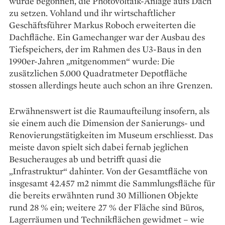
wurde begonnen, die Photo­voltaik-Anlage aufs Dach
zu setzen. Vohland und ihr wirtschaftlicher
Geschäfts­führer Markus ­Roboch erweiterten die
Dachfläche. Ein Game­changer war der Ausbau des
Tiefspeichers, der im Rahmen des U3-Baus in den
1990er-Jahren „mitgenommen“ wurde: Die
zusätzlichen 5.000 Quadratmeter Depotfläche
stossen allerdings heute auch schon an ihre Grenzen.
Erwähnenswert ist die Raumaufteilung insofern, als
sie einem auch die Dimension der Sanierungs- und
Renovierungstätigkeiten im Museum erschliesst. Das
meiste davon spielt sich dabei fernab jeglichen
Besucherauges ab und betrifft quasi die
„Infrastruktur“ dahinter. Von der Gesamtfläche von
insgesamt 42.457 m2 nimmt die Sammlungsfläche für
die bereits erwähnten rund 30 Millionen Objekte
rund 28 % ein; weitere 27 % der Fläche sind Büros,
Lagerräumen und Technikflächen gewidmet – wie