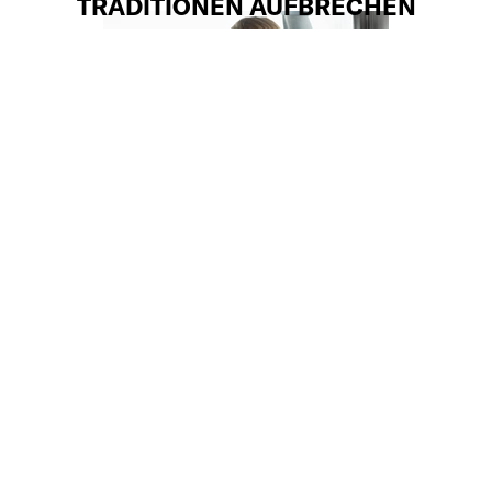
TRADITIONEN AUFBRECHEN
Eine Frau als Lead-Managerin ist in der
Bauwirtschaft noch immer eine
Ausnahme – Eva Kovanda stellte sich der
Herausforderung. Mittlerweile mischt sie
das Betonbau-Traditionsgewerbe in
Niederösterreich abseits des …
23.03.26
WOMEN
ROCK AROUND THE CLOCK