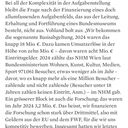
Bei all der Komplexität in der Aufgaben­stellung
bleibt die Frage nach der ­Finanzierung eines doch
allumfassenden Aufgabenfelds, das aus der Leitung,
Erhaltung und Fortführung ­eines Bundesmuseums
besteht, nicht aus. Vohland holt aus: „Wir bekommen
die sogenannte Basis­abgeltung, 2024 waren das
knapp 18 Mio. €. Dazu kamen Umsatzerlöse in der
Höhe von zehn Mio. € – davon waren acht Mio. €
Eintritts­gelder. 2024 zählte das NHM Wien laut
Bundesministe­rium Wohnen, Kunst, Kultur, Medien,
Sport 971.061 Besucher, etwas weniger als im Jahr ­
davor, wo es knapp mehr als eine Million Besucher –
zahlende und nicht zahlende (Besucher unter 18
Jahren zahlen keinen Eintritt, Anm.) – im NHM gab.
Ein grösserer Block ist auch die Forschung; das waren
im Jahr 2024 3,2 Mio. €. Das heisst, wir finanzieren
die Forschung schon stark über Drittmittel, also mit
Geldern aus der EU und dem FWF, für die wir uns
kompetitiv bewerben. Insgesamt hatten wir letztes