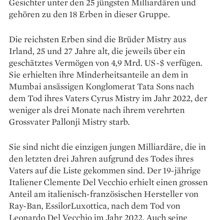
Gesichter unter den 25 jüngsten Milliardären und
gehören zu den 18 Erben in dieser Gruppe.
Die reichsten Erben sind die Brüder Mistry aus
Irland, 25 und 27 Jahre alt, die jeweils über ein
geschätztes Vermögen von 4,9 Mrd. US-$ verfügen.
Sie erhielten ihre Minderheitsanteile an dem in
Mumbai ansässigen Konglomerat Tata Sons nach
dem Tod ihres Vaters Cyrus Mistry im Jahr 2022, der
weniger als drei Monate nach ihrem verehrten
Grossvater Pallonji Mistry starb.
Sie sind nicht die einzigen jungen Milliardäre, die in
den letzten drei Jahren aufgrund des Todes ihres
Vaters auf die Liste gekommen sind. Der 19-jährige
Italiener Clemente Del Vecchio erhielt einen grossen
Anteil am italienisch-französischen Hersteller von
Ray-Ban, EssilorLuxottica, nach dem Tod von
Leonardo Del Vecchio im Jahr 2022. Auch seine