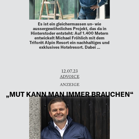
Es ist ein gleichermassen un- wie
aussergewöhnliches Projekt, das da in
Hinterstoder entsteht: Auf 1.400 Metern
entwickelt Michael Fröhlich mit dem
Triforêt Alpin Resort ein nachhaltiges und
exklusives Hotelresort. Dabei …
12.07.23
ADVOICE
„MUT KANN MAN IMMER BRAUCHEN“