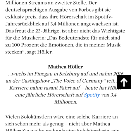
Millionen Streams an zweiter Stelle. Der
deutschsprachigen Ausgabe von Forbes gibt sie
exklusiv preis, dass ihre Hörerschaft im Spotify-
Jahresrückblick auf 3,4 Millionen angewachsen ist.
Das freut die 23-Jäh­rige, ist aber nicht das Wichtigste
für die Musikerin: „Das Bedeutendste für mich sind
zu 100 Prozent die Emotionen, die in meiner Musik
stecken“, sagt Höller.
Mathea Höller
...wuchs im Pinzgau in Salzburg auf und nahm 2016
an der Castingshow „The Voice of Germany“ teil. Ihre
Karriere nahm rasant Fahrt auf – heute hat Höller
eine jähr­liche Hörerschaft auf
Spotify
von 3,4
Millionen.
Vielen Solokünstlern wäre eine solche Karriere an
sich schon mehr als genug – nicht aber Mathea
Höller: Sie wollte mehr als eine Solo­künstlerin sein