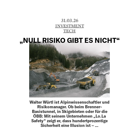
31.03.26
INVESTMENT
TECH
„NULL RISIKO GIBT ES NICHT“
Walter Würtl ist Alpinwissenschaftler und
Risikomanager. Ob beim Brenner-
Basistunnel, in Skigebieten oder für die
ÖBB: Mit seinem Unternehmen „Lo.La
Safety“ zeigt er, dass hundertprozentige
Sicherheit eine Illusion ist – …