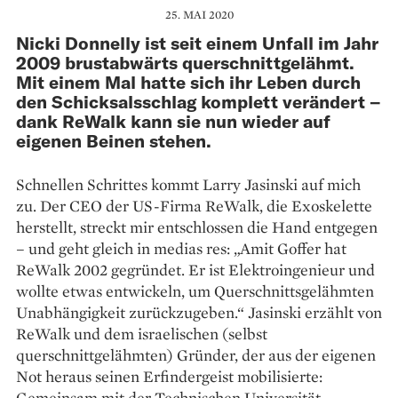
25. MAI 2020
Nicki Donnelly ist seit einem Unfall im Jahr
2009 brust­abwärts querschnittgelähmt.
Mit einem Mal hatte sich ihr Leben durch
den Schicksalsschlag komplett verändert –
dank ReWalk kann sie nun wieder auf
eigenen Beinen stehen.
Schnellen Schrittes kommt ­Larry Jasinski auf mich
zu. Der CEO der US-Firma ReWalk, die ­Exoskelette
herstellt, streckt mir ­entschlossen die Hand entgegen
– und geht gleich in medias res: „Amit Goffer hat
ReWalk 2002 gegründet. Er ist Elektroingenieur und
wollte etwas entwickeln, um Querschnitts­gelähmten
Unabhängigkeit zurückzugeben.“ Jasinski erzählt von
ReWalk und dem israelischen (selbst
querschnittgelähmten) Gründer, der aus der eigenen
Not he­raus seinen Erfindergeist mobilisierte:
Gemeinsam mit der Technischen Universität