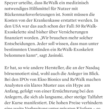
Speyer urteilte, dass ReWalk ein medizinisch
notwendiges Hilfs­mittel für Nutzer mit
Rückenmarksverletzungen ist. Somit müssen die
Kosten von der Krankenkasse erstattet werden. In
den USA war das auch schon der Fall: 50 ReWalk-
Exoskelette sind bisher über Versicherungen
finanziert worden. „Wir brauchen mehr solcher
Entscheidungen. Jeder soll wissen, dass man unter
bestimmten Umständen ein ReWalk-Exoskelett
bekommen kann“, sagt Jasinski.
Er hat, so wie andere Her­steller, die an der Nasdaq
börsen­notiert sind, wohl auch die Anleger im Blick.
Bei den IPOs von Ekso Bionics und ReWalk machen
Analysten ein klares Muster aus: ein Hype am
Anfang, gefolgt von einer Ernüch­terung bei den
Anlegern, die sich als langsame, aber stetige Talfahrt
der Kurse manifestiert. Die hohen Preise verhindern
eine weite Verbreitung unter privaten Käufern – so