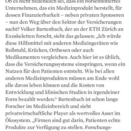
Ob es nicht bedenklich sei, dass ein börsennotiertes
Unter­nehmen, das ein Medizinprodukt herstellt, für
dessen Finanzierbarkeit – neben privaten Sponsoren
– nun den Weg über den Sektor der Versicherungen
sucht? Volker Bartenbach, der an der ETH Zürich an
Exoskeletten forscht, sieht das gelassen: „Ich würde
diese Hilfsmittel mit anderen Medizin­geräten wie
Rollstuhl, Krücken, Orthesen oder auch
Medikamenten vergleichen. Auch hier ist es üblich,
dass die Versicherungssysteme einspringen, wenn ein
Nutzen für den Patienten entsteht. Wie bei allen
anderen Medizinprodukten müssen am Ende wohl
alle davon leben können und die Kosten von
Entwicklung und klinischen Studien in irgendeiner
Form bezahlt werden.“ Bartenbach ist schon lange
Forscher im Medizinbereich und sieht
privatwirtschaftliche Player als wertvolles Asset im
Ökosystem. „Firmen sind gut darin, Patienten echte
Produkte zur Ver­fügung zu stellen. Forschungs­