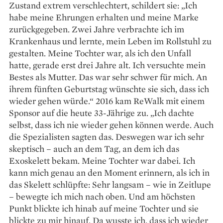
Zustand extrem verschlechtert, schildert sie: „Ich
habe meine Ehrungen erhalten und meine Marke
zurückgegeben. Zwei Jahre verbrachte ich im
Krankenhaus und lernte, mein Leben im Rollstuhl zu
gestalten. Meine Tochter war, als ich den Unfall
hatte, gerade erst drei Jahre alt. Ich versuchte mein
Bestes als Mutter. Das war sehr schwer für mich. An
ihrem fünften Geburtstag wünschte sie sich, dass ich
wieder gehen würde.“ 2016 kam ReWalk mit einem
Sponsor auf die heute 33-Jährige zu. „Ich dachte
selbst, dass ich nie wieder gehen können werde. Auch
die Spezialisten sagten das. Deswegen war ich sehr
skeptisch – auch an dem Tag, an dem ich das
Exoskelett bekam. Meine Tochter war dabei. Ich
kann mich genau an den Moment erinnern, als ich in
das Skelett schlüpfte: Sehr langsam – wie in Zeitlupe
– bewegte ich mich nach oben. Und am höchsten
Punkt blickte ich hi­nab auf meine Tochter und sie
blickte zu mir hinauf. Da wusste ich, dass ich wieder