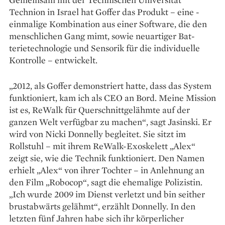
Technion in ­Israel hat Goffer das Produkt – eine ­
einmalige Kombination aus einer Software, die den
menschlichen Gang mimt, sowie neuartiger Bat­
terietechnologie und Sensorik für die individuelle
Kon­trolle – ent­wickelt.
„2012, als Goffer demons­triert hatte, dass das System
funktioniert, kam ich als CEO an Bord. Meine Mission
ist es, ReWalk für Querschnittgelähmte auf der
ganzen Welt verfügbar zu machen“, sagt Jasinski. Er
wird von Nicki Donnelly begleitet. Sie sitzt im
Rollstuhl – mit ihrem ReWalk-Exo­skelett „Alex“
zeigt sie, wie die Technik funktioniert. Den Namen
erhielt „Alex“ von ihrer Tochter – in Anlehnung an
den Film „Robocop“, sagt die ehemalige Polizistin.
„Ich wurde 2009 im Dienst verletzt und bin seither
brust­abwärts gelähmt“, erzählt Donnelly. In den
letzten fünf Jahren habe sich ihr körper­licher