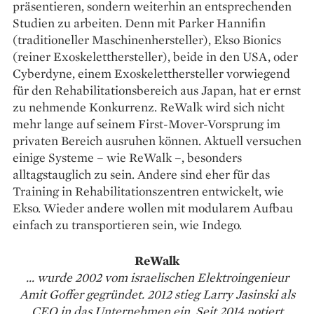
präsentieren, sondern weiterhin an entsprechenden
Studien zu arbeiten. Denn mit Parker Hannifin
(traditioneller Maschinenhersteller), Ekso Bionics
(reiner Exo­skeletthersteller), beide in den USA, oder
Cyberdyne, einem Exoskeletthersteller vorwiegend
für den Rehabilitationsbereich aus Japan, hat er ernst
zu nehmende Konkurrenz. ReWalk wird sich nicht
mehr lange auf seinem First-Mover-Vorsprung im
privaten Bereich aus­ruhen können. Aktuell versuchen
einige Systeme – wie ReWalk –, besonders
alltagstauglich zu sein. Andere sind eher für das
Training in Rehabilitationszentren entwickelt, wie
Ekso. Wieder andere wollen mit modularem Aufbau
einfach zu transportieren sein, wie Indego.
ReWalk
... wurde 2002 vom israelischen Elektroingenieur
Amit Goffer gegründet. 2012 stieg Larry Jasinski als
CEO in das Unternehmen ein. Seit 2014 notiert