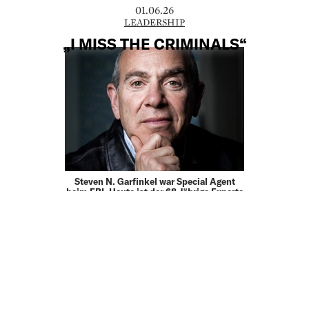
01.06.26
LEADERSHIP
„I MISS THE CRIMINALS“
Steven N. Garfinkel war Special Agent
beim FBI. Heute ist der 68-Jährige Experte
für Schneeballsysteme, Geldwäsche und
forensische Buchprüfung. Sein letzter Fall
für das Federal Bureau of Investigation
war jener rund um …
01.06.26
LEADERSHIP