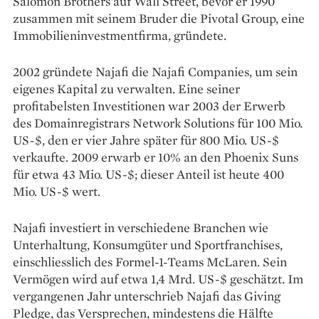
Salomon Brothers auf Wall Street, bevor er 1990
zusammen mit seinem Bruder die Pivotal Group, eine
Immobilieninvestmentfirma, gründete.
2002 gründete Najafi die Najafi Companies, um sein
eigenes Kapital zu verwalten. Eine seiner
profitabelsten Investitionen war 2003 der Erwerb
des Domainregistrars Network Solutions für 100 Mio.
US-$, den er vier Jahre später für 800 Mio. US-$
verkaufte. 2009 erwarb er 10% an den Phoenix Suns
für etwa 43 Mio. US-$; dieser Anteil ist heute 400
Mio. US-$ wert.
Najafi investiert in verschiedene Branchen wie
Unterhaltung, Konsumgüter und Sportfranchises,
einschliesslich des Formel-1-Teams McLaren. Sein
Vermögen wird auf etwa 1,4 Mrd. US-$ geschätzt. Im
vergangenen Jahr unterschrieb Najafi das Giving
Pledge, das Versprechen, mindestens die Hälfte