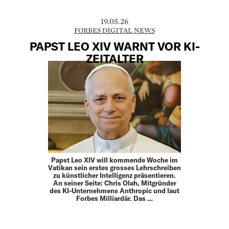
19.05.26
FORBES DIGITAL NEWS
PAPST LEO XIV WARNT VOR KI-
ZEITALTER
Papst Leo XIV will kommende Woche im
Vatikan sein erstes grosses Lehrschreiben
zu künstlicher Intelligenz präsentieren.
An seiner Seite: Chris Olah, Mitgründer
des KI-Unternehmens Anthropic und laut
Forbes Milliardär. Das …