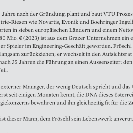
5 Jahre nach der ­Gründung, plant und baut VTU Prozes
trie-Riesen wie Novartis, Evonik und ­Boehringer Ingel
orten in ­sieben europäischen Ländern und einem Nett
180 Mio. € (2023) ist aus dem Grazer Unternehmen ein e
r Spieler im Engineering-Geschäft ­geworden. Fröschl
t langsam zurückziehen; er wechselt in den Aufsichtsra
nach 35 Jahren die Führung an einen Aussenseiter: den
eil.
 externer ­Manager, der wenig Deutsch spricht und das
st seit ­einigen ­Monaten kennt, die DNA dieses ­österr
ie­konzerns ­bewahren und ihn gleich­zeitig fit für die Z
st ­dieser Mann, dem Fröschl sein Lebens­werk an­vertr