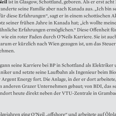
eil
ist in Glasgow, Schottland, geboren. Als er erst acht
wanderte seine ­Familie aber nach Kanada aus. „Ich bin s
ür diese Er­fahrungen“, sagt er in einem ­schottischen A
otz seiner frühen Jahre in Kanada hat; „ich wollte mein
ähnliche Erfahrungen ermöglichen.“ Diese Offenheit fü
h wie ein roter Faden durch O’Neils Karriere. Sie ist auc
arum er kürzlich nach Wien gezogen ist, um das Steue
ehmen.
gann seine Karriere bei BP in Schottland als Elektriker
iker und setzte seine Laufbahn als Ingenieur beim Bio
r Argent Energy fort. Die Anlage, in der er dort arbeitet
m anderen Grazer Unter­nehmen gebaut; von BDI, das s
ndort heute direkt neben der VTU-Zentrale in Gramba
lgejahren ging O’Neil „offshore“ und arbeitete auf Ölp