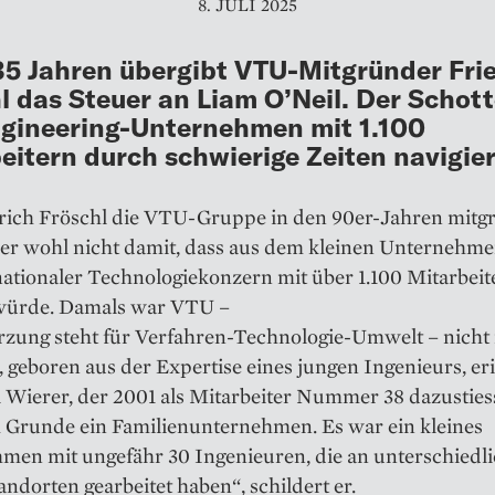
8. JULI 2025
5 Jahren übergibt VTU-Mitgründer Fri
l das Steuer an Liam O’Neil. Der Schott
gineering-Unternehmen mit 1.100
eitern durch schwierige Zeiten navigie
rich Fröschl die VTU-­Gruppe in den 90er-Jahren mitgr
 er wohl nicht damit, dass aus dem kleinen Unternehm
nationaler Technologiekonzern mit über 1.100 Mitarbeit
ürde. Damals war VTU –
rzung steht für Verfahren-­Technologie-Umwelt – nicht
, geboren aus der Expertise eines jungen Ingenieurs, er
 Wierer, der 2001 als Mitarbeiter Nummer 38 dazusties
 Grunde ein Familienunternehmen. Es war ein kleines
men mit ungefähr 30 Ingenieuren, die an unterschiedl
andorten gearbeitet haben“, schildert er.