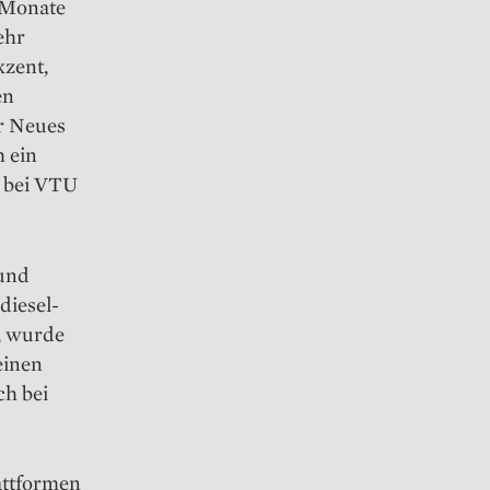
 ­Monate
ehr
kzent,
en
r Neues
h ein
r bei VTU
 und
diesel­
e, wurde
einen
ch bei
lattformen