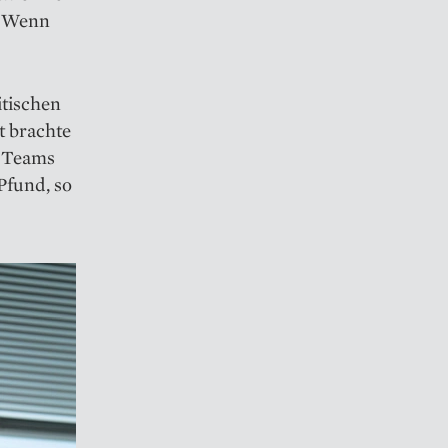
n. Wenn
itischen
 brachte
s Teams
Pfund, so