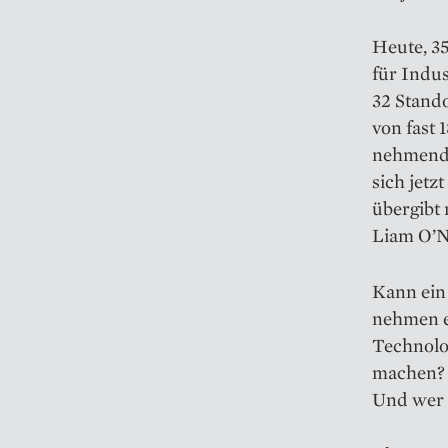
Heute, 3
für Indus
32 Stand
von fast 
nehmende
sich jetz
übergibt 
Liam O’N
Kann ein
nehmen er
Technolog
machen?
Und wer i