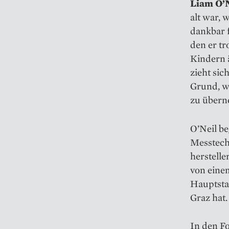
Liam O’N
alt war, 
dankbar f
den er tr
Kindern 
zieht sic
Grund, w
zu übern
O’Neil be
Messtechn
herstelle
von eine
Hauptsta
Graz hat.
In den Fo