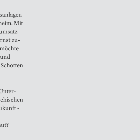
s­anlagen
heim. Mit
oumsatz
rnst zu­
 möchte
t und
 Schotten
 Unter­
eichischen
ukunft ­
aut?