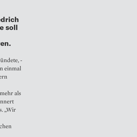
edrich
e soll
ren.
ündete, ­
en einmal
ern
 mehr als
innert
s. „Wir
ichen