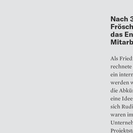
Nach 3
Frösch
das En
Mitarb
Als Fried
rechnete
ein inter
werden w
die Abkü
eine Idee
sich Rudi
waren im
Unterneh
Projektst