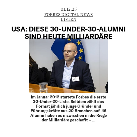
01.12.25
FORBES DIGITAL NEWS
LISTEN
USA: DIESE 30-UNDER-30-ALUMNI
SIND HEUTE MILLIARDÄRE
Im Januar 2012 startete Forbes die erste
30-Under-30-Liste. Seitdem zählt das
Format jährlich junge Gründer und
Führungskräfte aus 20 Branchen auf. 46
Alumni haben es inzwischen in die Riege
der Milliardäre geschafft – …