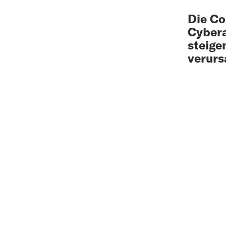
Die Co
Cybera
steige
verurs