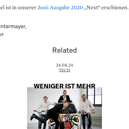
el ist in unserer
Juni-Ausgabe 2020
„Next“ erschienen.
intermayer
,
ur
Related
24.04.24
TECH
WENIGER IST MEHR