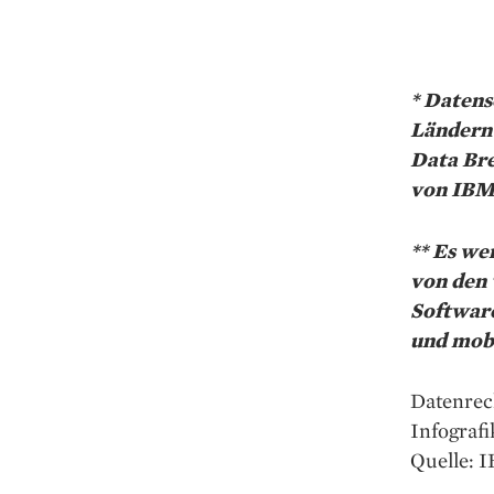
* Datens
Ländern 
Data Bre
von IBM 
** Es we
von den
Softwar
und mobi
Datenrec
Infografi
Quelle: I