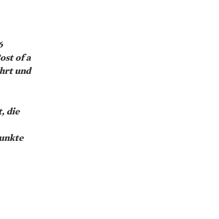
6
st of a
hrt und
, die
unkte