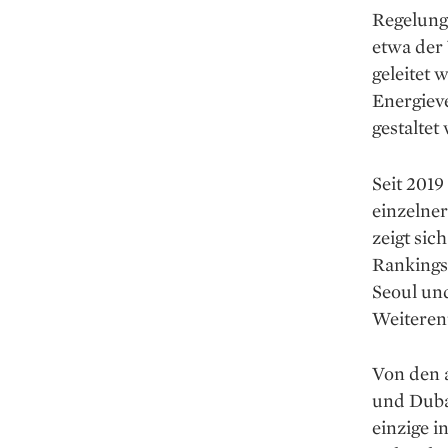
Regelung 
etwa der 
geleitet 
Energie­v
gestaltet
Seit 2019
einzelne
zeigt sic
Rankings 
Seoul un
Weiteren
Von den a
und Dubai
einzige 