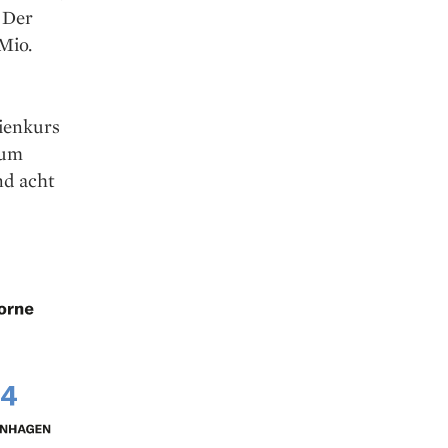
 Der
Mio.
tienkurs
zum
nd acht