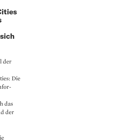
ities
s
 sich
l der
ies: Die
nfor­
h das
nd der
ie