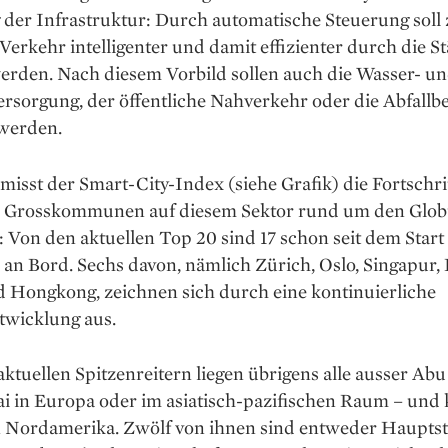
der Infra­struktur: Durch automatische ­Steuerung soll
Verkehr ­intelligenter und damit ­effizienter durch die S
werden. Nach ­diesem Vorbild ­sollen auch die Wasser- u
ersorgung, der öffentliche Nah­verkehr oder die Abfall­b
 werden.
 misst der Smart-­City-Index (siehe Grafik) die Fortschri
r Grosskommunen auf ­diesem Sektor rund um den ­Glob
h: Von den aktuellen Top 20 sind 17 schon seit dem Start
an Bord. Sechs ­davon, nämlich Zürich, Oslo, Singapur, ­
d Hongkong, zeichnen sich durch eine kontinuierliche
twicklung aus.
ktuellen Spitzen­reitern liegen übrigens alle ­ausser Ab
 in ­Europa oder im asiatisch-pazifischen Raum – und 
in Nordamerika. Zwölf von ihnen sind entweder Hauptst