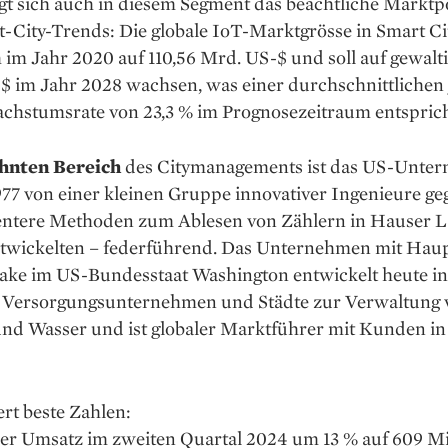
gt sich auch in diesem Segment das beachtliche Markt­p
-City-Trends: Die globale IoT-Marktgrösse in Smart Cit
 im Jahr 2020 auf 110,56 Mrd. US-$ und soll auf gewalt
 im Jahr 2028 wachsen, was ­einer durchschnittlichen 
chstumsrate von 23,3 % im ­Prognosezeitraum entsprich
hnten Bereich
des City­managements ist das US-Unte
977 von einer kleinen Gruppe innovativer Inge­nieure ­ge
ientere ­Methoden zum Ablesen von Zählern in Hauser L
ntwickelten – ­federführend. Das Unternehmen mit Haupt
Lake im US-Bundesstaat Washington entwickelt heute in
 Versorgungsunternehmen und Städte zur Verwaltung 
und Wasser und ist globaler Marktführer mit Kunden in
fert beste Zahlen:
der Umsatz im zweiten Quartal 2024 um 13 % auf 609 Mi