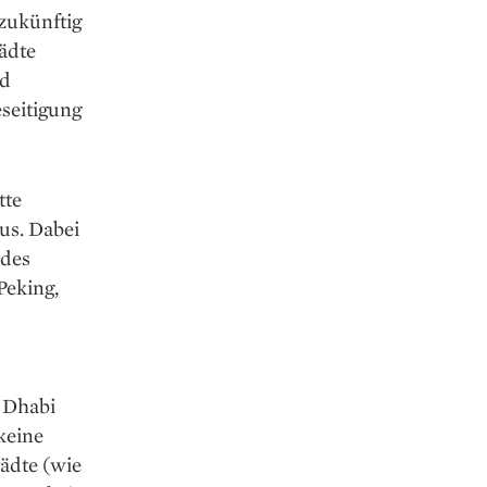
 zukünftig
tädte
nd
eseitigung
tte
us. Dabei
 des
Peking,
u Dhabi
keine
ädte (wie