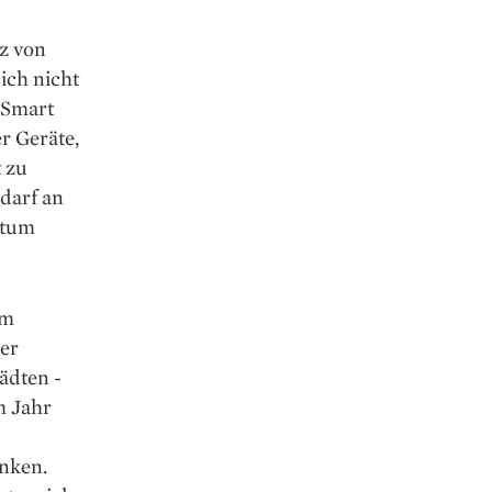
z von
sich nicht
 Smart
r Geräte,
 zu
darf an
stum
em
er
tädten ­
m Jahr
nken.