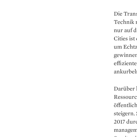
Die Tran
Technik m
nur auf d
Cities is
um Echtz
gewinnen
effizien
ankurbel
Darüber h
Ressourc
öffentlic
steigern.
2017 durc
manageme