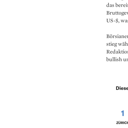
das bere
Brutto­ge
US-$, was
Börsianer
stieg wäh
Redaktion
bullish u