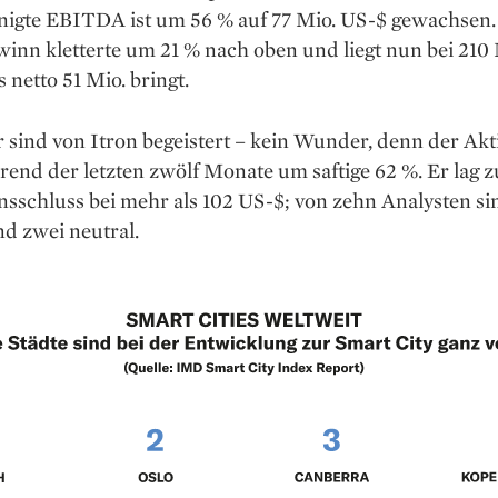
inigte EBITDA ist um 56 % auf 77 Mio. US-$ gewachsen.
winn kletterte um 21 % nach oben und liegt nun bei 210 
 netto 51 Mio. bringt.
 sind von Itron begeistert – kein Wunder, denn der Ak
rend der letzten zwölf Monate um saftige 62 %. Er lag 
sschluss bei mehr als 102 US-$; von zehn Ana­lysten si
nd zwei neutral.