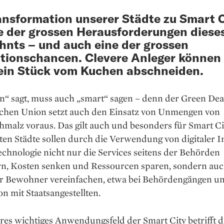
ansformation unserer Städte zu Smart C
ne der grossen Herausforderungen diese
hnts – und auch eine der grossen
itions­chancen. Clevere Anleger können
ein Stück vom Kuchen abschneiden.
n“ sagt, muss auch „smart“ sagen – denn der Green Dea
chen Union setzt auch den Einsatz von Unmengen von
malz voraus. Das gilt auch und besonders für Smart Cit
nten Städte sollen durch die Verwendung von digitaler I
chnologie nicht nur die Services seitens der Behörden
rn, Kosten senken und Ressourcen sparen, sondern auc
r Bewohner vereinfachen, etwa bei Behördengängen u
ion mit Staatsangestellten.
res wichtiges ­Anwendungsfeld der Smart City ­betrifft d