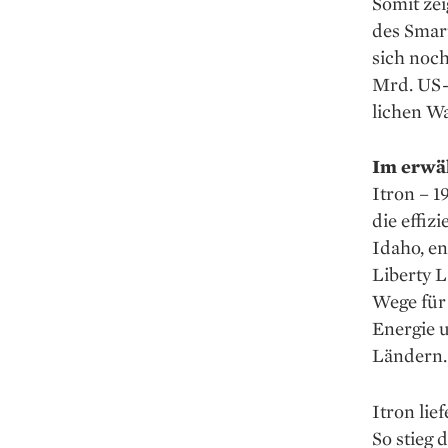
Somit zei
des Smart
sich noch
Mrd. US-$
lichen Wa
Im erwä
Itron – 1
die effiz
Idaho, e
Liberty 
Wege für
Energie 
Ländern.
Itron lie
So stieg 