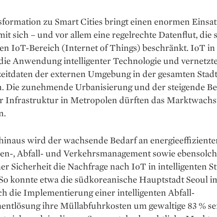
sformation zu Smart Cities bringt einen enormen Einsat
it sich – und vor ­allem eine regelrechte Datenflut, die 
en IoT-Bereich (Internet of Things) beschränkt. IoT in
t die Anwendung intelligenter Technologie und vernetzte
eitdaten der externen Umgebung in der gesamten Stadt
. Die zunehmende Urbanisierung und der steigende Be
ter Infrastruktur in Metropolen dürften das Marktwach
n.
inaus wird der ­wachsende Bedarf an energie­effizient
en-, Abfall- und Verkehrsmanagement sowie ­ebensolch
her ­Sicherheit die Nachfrage nach IoT in ­intelligenten S
 So konnte etwa die südkoreanische Hauptstadt Seoul i
h die Implementierung einer intelligenten Abfall­
ntlösung ihre Müllabfuhrkosten um gewaltige 83 % se