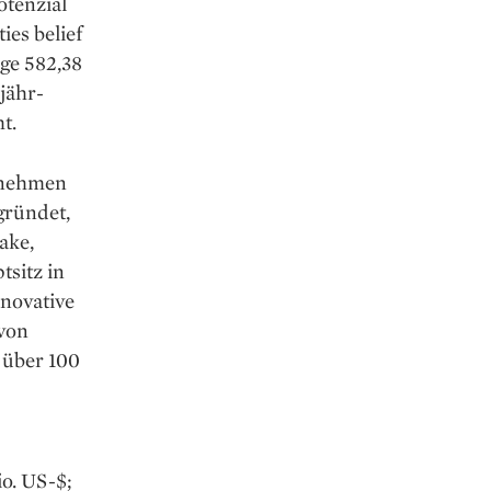
otenzial
ies belief
ige 582,38
jähr­
t.
rnehmen
gründet,
ake,
sitz in
novative
von
 über 100
o. US-$;