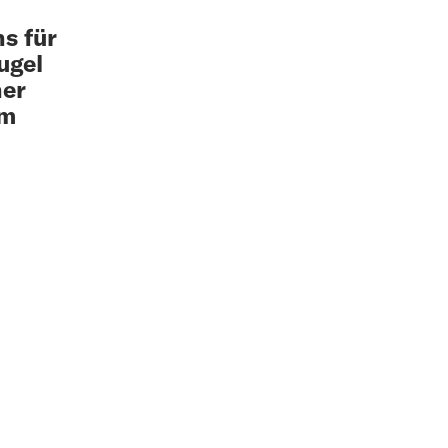
s für
ugel
ner
om