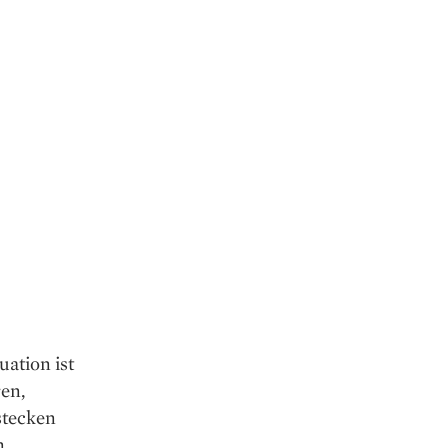
uation ist
ren,
stecken
n.