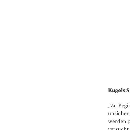
Kugels S
„Zu Begin
unsicher.
werden pl
versucht