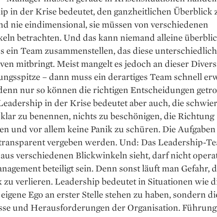
p in der Krise bedeutet, den ganzheitlichen Überblick 
nd nie eindimensional, sie müssen von verschiedenen
keln betrachten. Und das kann niemand alleine überbli
 ein Team zusammenstellen, das diese unterschiedlic
ven mitbringt. Meist mangelt es jedoch an dieser Divers
ngsspitze – dann muss ein derartiges Team schnell erw
denn nur so können die richtigen Entscheidungen getro
eadership in der Krise bedeutet aber auch, die schwier
 klar zu benennen, nichts zu beschönigen, die Richtung
en und vor allem keine Panik zu schüren. Die Aufgabe
 transparent vergeben werden. Und: Das Leadership-Te
 aus verschiedenen Blickwinkeln sieht, darf nicht opera
agement beteiligt sein. Denn sonst läuft man Gefahr, 
 zu verlieren. Leadership bedeutet in Situationen wie d
 eigene Ego an erster Stelle stehen zu haben, sondern di
sse und Herausforderungen der Organisation. Führung 