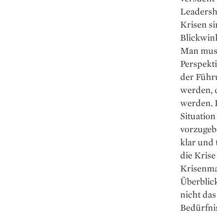
Leadershi
Krisen si
Blickwin
Man muss
Perspekti
der Führu
werden, 
werden. L
Situation
vorzugeb
klar und
die Krise
Krisenman
Überblick
nicht das
Bedürfni