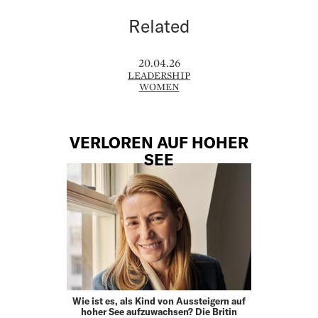
Related
20.04.26
LEADERSHIP
WOMEN
VERLOREN AUF HOHER
SEE
Wie ist es, als Kind von Aussteigern auf
hoher See aufzuwachsen? Die Britin