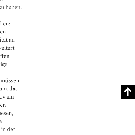
zu haben.
cken:
hen
ität an
eitert
ffen
ige
n müssen
am, das
tiv am
den
iesen,
e
in der