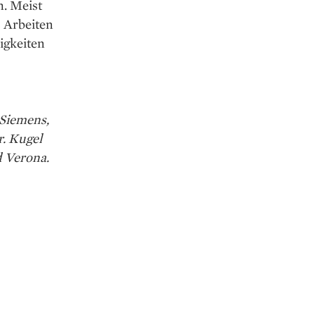
n. Meist
 Arbeiten
higkeiten
 Siemens,
r. Kugel
d Verona.