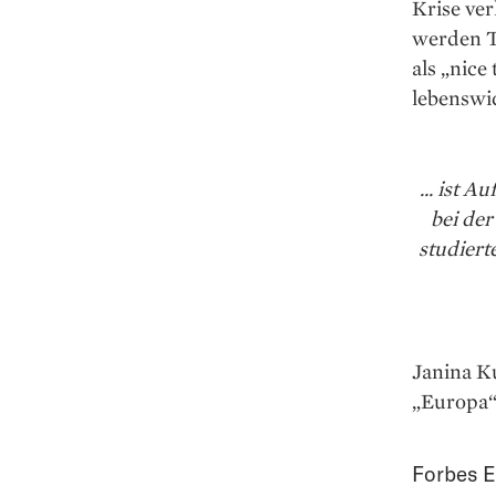
Krise ver
werden T
als „nice
lebenswic
... ist 
bei der
studiert
Janina K
„Europa“
Forbes E