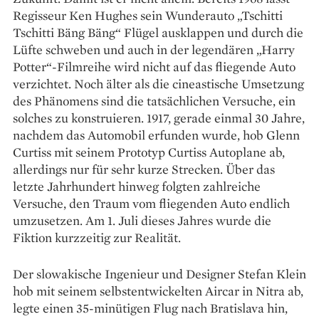
Regisseur Ken Hughes sein Wunderauto „Tschitti
Tschitti Bäng Bäng“ Flügel ausklappen und durch die
Lüfte schweben und auch in der legendären „Harry
Potter“-Filmreihe wird nicht auf das fliegende Auto
verzichtet. Noch älter als die cineastische Umsetzung
des Phänomens sind die tatsächlichen Versuche, ein
solches zu konstruieren. 1917, gerade einmal 30 Jahre,
nachdem das Automobil erfunden wurde, hob Glenn
Curtiss mit seinem Prototyp Curtiss Autoplane ab,
allerdings nur für sehr kurze Strecken. Über das
letzte Jahrhundert hinweg folgten zahlreiche
Versuche, den Traum vom fliegenden Auto endlich
umzusetzen. Am 1. Juli dieses Jahres wurde die
Fiktion kurzzeitig zur Realität.
Der slowakische Ingenieur und Designer Stefan Klein
hob mit seinem selbstentwickelten Aircar in Nitra ab,
legte einen 35-minütigen Flug nach Bratislava hin,