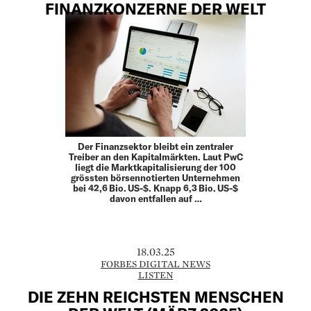
FINANZKONZERNE DER WELT
Der Finanzsektor bleibt ein zentraler
Treiber an den Kapitalmärkten. Laut PwC
liegt die Marktkapitalisierung der 100
grössten börsennotierten Unternehmen
bei 42,6 Bio. US-$. Knapp 6,3 Bio. US-$
davon entfallen auf …
18.03.25
FORBES DIGITAL NEWS
LISTEN
DIE ZEHN REICHSTEN MENSCHEN