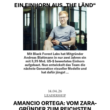
EIN EINHORN AUS „THE LÄND“
Mit Black Forest Labs hat Mitgründer
Andreas Blattmann in nur zwei Jahren ein
mit 3,25 Mrd. US-$ bewertetes Einhorn
aufgebaut. Nun entwickelt das Team die
nächste Generation visueller Modelle und
hat dafür jüngst …
14.04.26
LEADERSHIP
AMANCIO ORTEGA: VOM ZARA-
GRÜNDER ZUM REICHSTEN