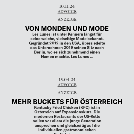
Ramona Portugalov hat Interior Design im
DACH-Raum revolutioniert: Mit einem
Geschäftsmodell, das den traditionellen
Markt aufgebrochen hat, ermöglicht es
die Berlinerin jedem, das Beste aus den
eigenen vier Wänden …
10.11.24
ADVOICE
VON MONDEN UND MODE