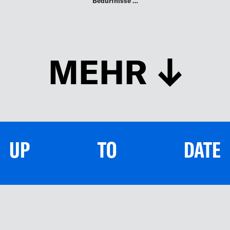
Les Lunes ist unter Kennern längst für
seine weiche, vielseitige Mode bekannt.
Gegründet 2012 in den USA, übersiedelte
das Unternehmen 2019 seinen Sitz nach
Berlin, wo es sich zunehmend einen
Namen machte. Les Lunes …
15.04.24
ADVOICE
MEHR BUCKETS FÜR ÖSTERREICH