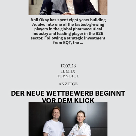
Anil Okay has spent eight years building
Adalvo into one of the fastest-growing
players in the global pharma­ceutical
industry and leading player in the B2B
sector. Following a strategic investment
from EQT, the …
17.07.26
IBM IX
TOP VOICE
DER NEUE WETTBEWERB BEGINNT
VOR DEM KLICK