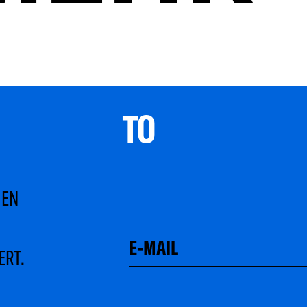
TO 
MEN
ERT.