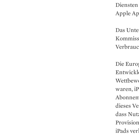
Diensten 
Apple Ap
Das Unter
Kommissi
Verbrauc
Die Euro
Entwickl
Wettbewe
waren, iP
Abonnemen
dieses Ve
dass Nutz
Provisio
iPads ver