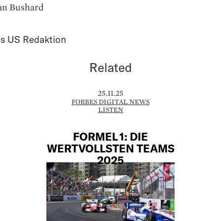
ian Bushard
s US Redaktion
Related
25.11.25
FORBES DIGITAL NEWS
LISTEN
FORMEL 1: DIE
WERTVOLLSTEN TEAMS
2025