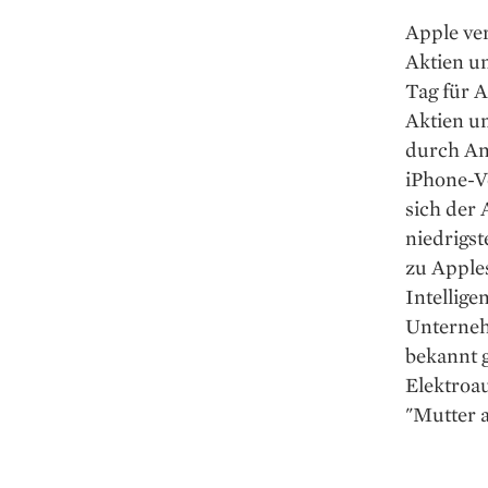
Apple ver
Aktien un
Tag für A
Aktien um
durch An
iPhone-V
sich der 
niedrigst
zu Apple
Intellig
Unterneh
bekannt g
Elektroau
"Mutter a