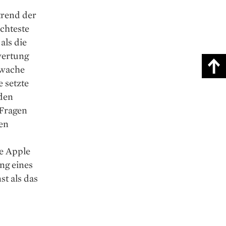
trend der
echteste
als die
wertung
hwache
 setzte
 den
 Fragen
en
e Apple
ng eines
st als das