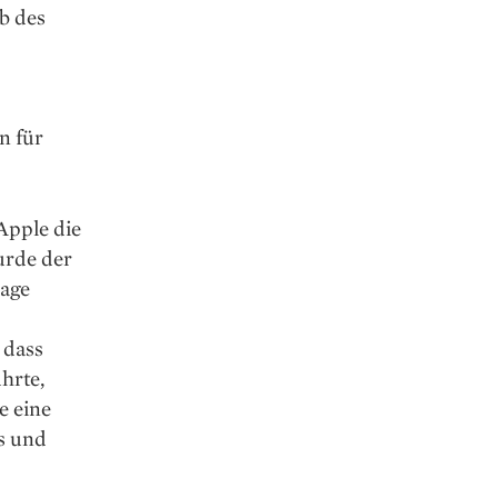
b des
n für
Apple die
urde der
Lage
 dass
hrte,
e eine
s und