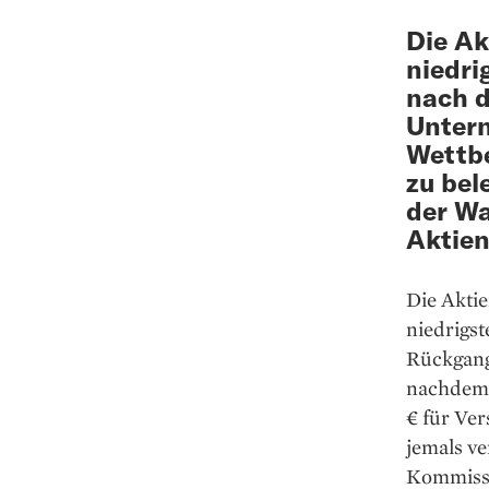
Die Ak
niedri
nach d
Unter
Wettbe
zu bel
der Wa
Aktien
Die Aktie
niedrigst
Rückgang
nachdem d
€ für Ver
jemals ve
Kommissi