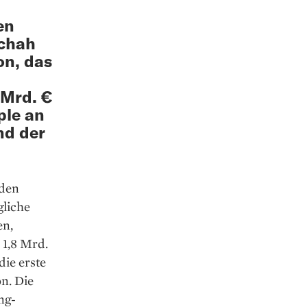
en
schah
on, das
 Mrd. €
ple an
nd der
 den
gliche
en,
 1,8 Mrd.
die erste
n. Die
ng-