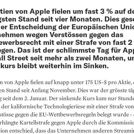
tien von Apple fielen um fast 3 % auf d
gsten Stand seit vier Monaten. Dies ge
er Entscheidung der Europäischen Uni
nehmen wegen Verstössen gegen das
werbsrecht mit einer Strafe von fast 2
egen. Das ist der schlimmste Tag für Ap
ll Street seit mehr als zwei Monaten, u
kurs bleibt weiterhin im Sinken.
n von Apple fielen auf knapp unter 175 US-$ pro Aktie,
en Stand seit Anfang November. Dies war der grösste tä
 seit dem 2. Januar. Der sinkende Kurs kam nur Stund
er kalifornische Technologieriese mit einer Strafe von
stösse gegen die EU-Wettbewerbsregeln belegt wurde - 
rhängte Kartellstrafe gegen Apple durch die Kommissio
on entschied, dass das Unternehmen anderen Streami