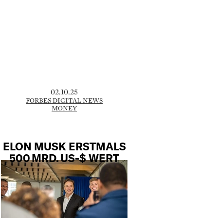
02.10.25
FORBES DIGITAL NEWS
MONEY
ELON MUSK ERSTMALS
500 MRD. US-$ WERT