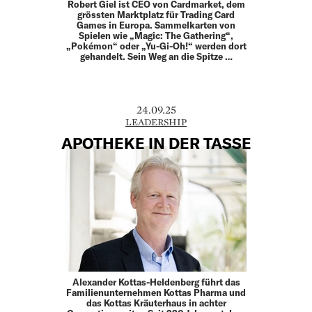
Robert Giel ist CEO von Cardmarket, dem
grössten Marktplatz für Trading Card
Games in Europa. Sammelkarten von
Spielen wie „Magic: The Gathering“,
„Pokémon“ oder „Yu-Gi-Oh!“ werden dort
gehandelt. Sein Weg an die Spitze …
24.09.25
LEADERSHIP
APOTHEKE IN DER TASSE
Alexander Kottas-Heldenberg führt das
Familien­unternehmen Kottas Pharma und
das Kottas Kräuterhaus in achter