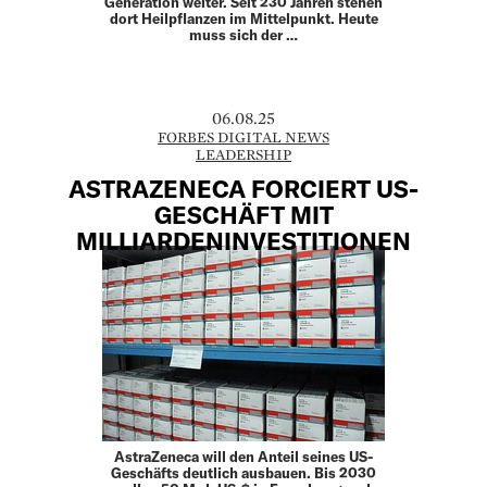
Generation weiter. Seit 230 Jahren stehen
dort Heilpflanzen im Mittelpunkt. Heute
muss sich der …
06.08.25
FORBES DIGITAL NEWS
LEADERSHIP
ASTRAZENECA FORCIERT US-
GESCHÄFT MIT
MILLIARDENINVESTITIONEN
AstraZeneca will den Anteil seines US-
Geschäfts deutlich ausbauen. Bis 2030