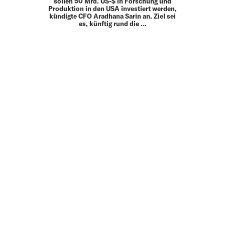
sollen 50 Mrd. US-$ in Forschung und
Produktion in den USA investiert werden,
kündigte CFO Aradhana Sarin an. Ziel sei
es, künftig rund die …
MEHR
UP TO DATE
MIT DEM FORBES-NEWSLETTER BEKOMMEN SIE
REGELMÄSSIG DIE SPANNENDSTEN ARTIKEL SOWIE