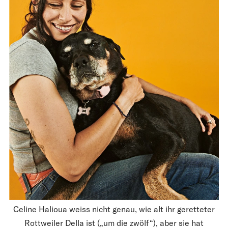
Celine Halioua weiss nicht genau, wie alt ihr geretteter
Rott­weiler Della ist („um die zwölf“), aber sie hat