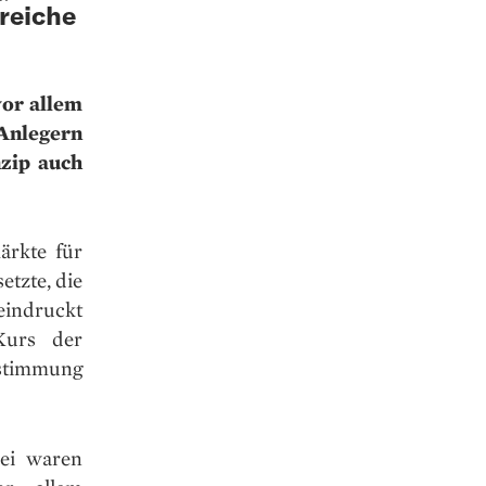
reiche
vor allem
 Anlegern
nzip auch
ärkte für
etzte, die
eindruckt
Kurs der
stimmung
bei waren