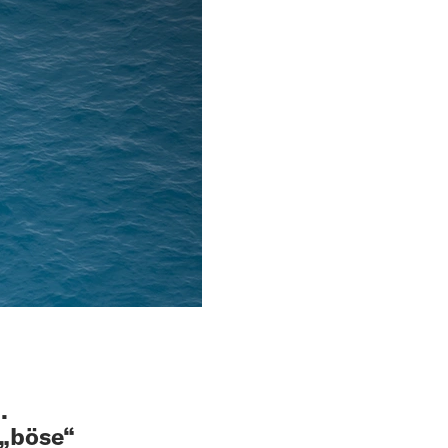
.
 „böse“