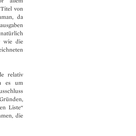
or allem
Titel von
mman, da
ausgaben
atürlich
 wie die
ichneten
e relativ
nn es um
usschluss
 Gründen,
en Liste“
hmen, die