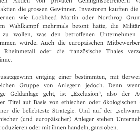
en Aktien von privaten Gefängnisbetreibern v
aktien die grossen Gewinner. Investoren kauften die 
ernen wie Lockheed Martin oder Northrop Gru
m Wahlkampf mehrmals betont hatte, die Militär
 zu wollen, was den betroffenen Unternehmen n
ommen würde. Auch die europäischen Mitbewerber
e Rheinmetall oder die französische Thales verze
nne.
usatzgewinn entging einer bestimmten, mit tlerweil
eichen Gruppe von Anlegern jedoch. Denn we
ige Geldanlage geht, ist „Exclusion“, also der A
er Titel auf Basis von ethischen oder ökologischen
er die beliebteste Strategie. Und auf der „schwarz
chischer (und europäischer) Anleger stehen Unterne
roduzieren oder mit ihnen handeln, ganz oben.