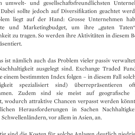
n umwelt- und gesellschaftsfreundlichsten Untern
 Dabei sollte jedoch auf Diversifikation geachtet wer
blem liegt auf der Hand: Grosse Unternehmen ha
ite und Marketingbudget, um ihre „guten Taten
hkeit zu tragen. So werden ihre Aktivitäten in diesem B
sentiert.
s ist nämlich auch das Problem vieler passiv verwaltet
Nachhaltigkeit ausgelegt sind. Exchange Traded Fun
e einem bestimmten Index folgen – in diesem Fall solch
igkeit spezialisiert sind) überrepräsentieren o
hmen. Zudem sind sie meist auf geografische 
rt, wodurch attraktive Chancen verpasst werden könn
lichen Herausforderungen in Sachen Nachhaltigke
n Schwellenländern, vor allem in Asien, an.
tig sind die Kosten für solche Anlagen deutlich niedrig