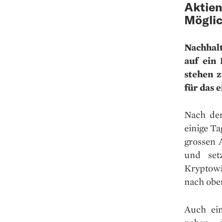
Aktien
Möglic
Nachhalt
auf ein 
stehen z
für das 
Nach dem
einige Ta
grossen 
und set
Kryptow
nach obe
Auch ein