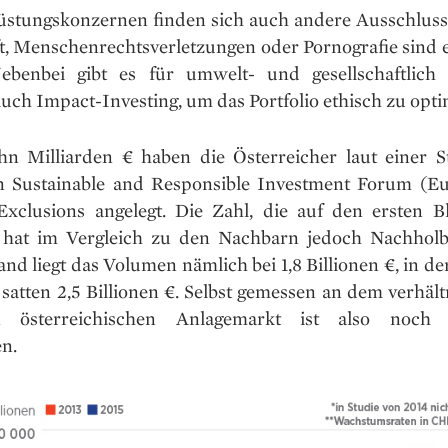
stungskonzernen finden sich auch andere Ausschlussk
t, Menschenrechtsverletzungen oder Pornografie sind e
ebenbei gibt es für umwelt- und gesellschaftlich
uch Impact-Investing, um das Portfolio ethisch zu opti
n Milliarden € haben die Österreicher laut einer S
 Sustainable and Responsible Investment Forum (Eur
Exclusions angelegt. Die Zahl, die auf den ersten B
, hat im Vergleich zu den Nachbarn jedoch Nachholb
nd liegt das Volumen nämlich bei 1,8 Billionen €, in d
 satten 2,5 Billionen €. Selbst gemessen an dem verhäl
en österreichischen Anlagemarkt ist also noch P
n.