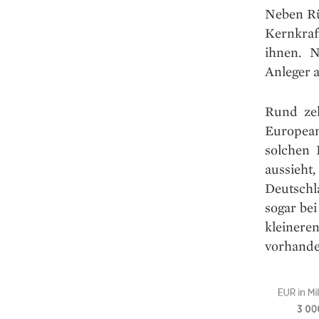
Neben Rü
Kernkraf
ihnen. N
Anleger a
Rund zeh
European
solchen 
aussieht
Deutschla
sogar bei
kleiner
vorhande