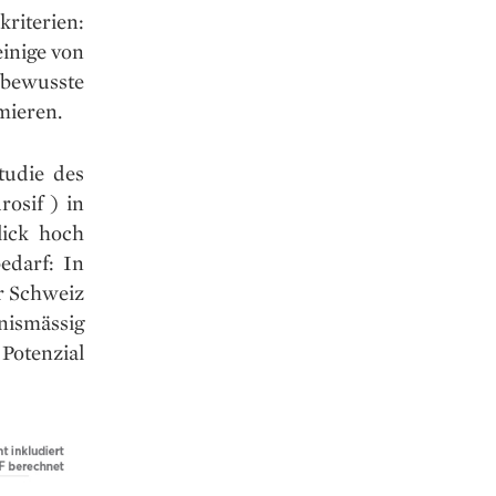
riterien:
inige von
 bewusste
mieren.
tudie des
osif ) in
lick hoch
edarf: In
er Schweiz
tnismässig
otenzial