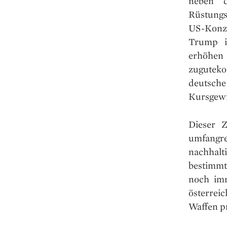
neben d
Rüstungs
US-Konz
Trump i
erhöhen
zugutek
deutsch
Kursgewi
Dieser Z
umfangr
nachhalt
bestimmt
noch imm
österrei
Waffen p