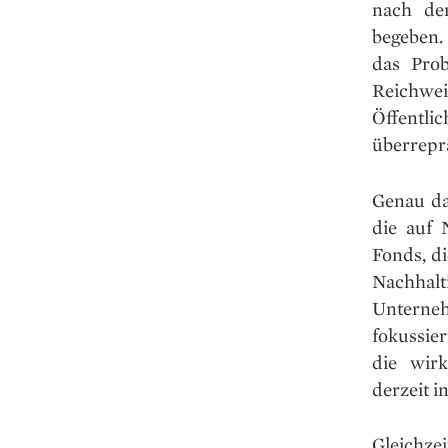
nach de
begeben.
das Pro
Reichwe
Öffentlic
überreprä
Genau da
die auf 
Fonds, di
Nachhalt
Unterne
fokussie
die wirk
derzeit i
Gleichzei