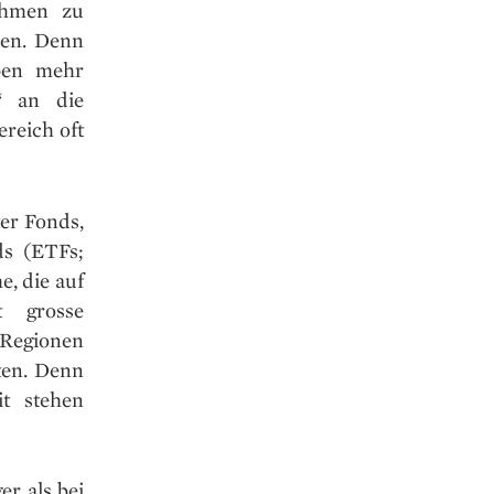
ehmen zu
den. Denn
ben mehr
“ an die
ereich oft
er Fonds,
ds (ETFs;
e, die auf
ft grosse
Regionen
ten. Denn
it stehen
er als bei