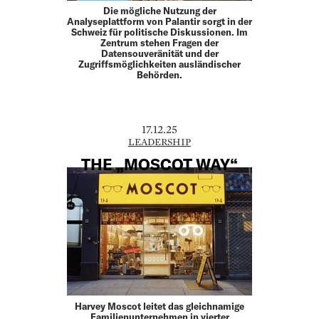
Die mögliche Nutzung der
Analyseplattform von Palantir sorgt in der
Schweiz für politische Diskussionen. Im
Zentrum stehen Fragen der
Datensouveränität und der
Zugriffsmöglichkeiten ausländischer
Behörden.
17.12.25
LEADERSHIP
THE „MOSCOT WAY“
Harvey Moscot leitet das gleichnamige
Familien­unternehmen in vierter