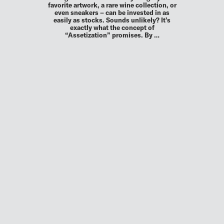
favorite artwork, a rare wine collection, or
even sneakers – can be invested in as
easily as stocks. Sounds unlikely? It’s
exactly what the concept of
“Assetization” promises. By …
MEHR
UP TO DATE
MIT DEM FORBES-NEWSLETTER BEKOMMEN SIE