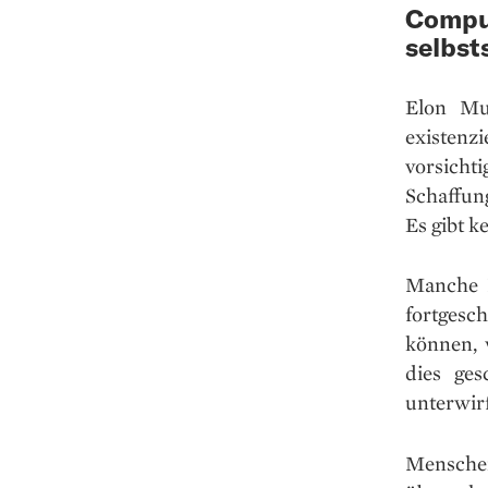
Comput
selbst
Elon Mu
existenz
vorsicht
Schaffun
Es gibt k
Manche M
fortgesch
können, 
dies ges
unterwirf
Menschen 