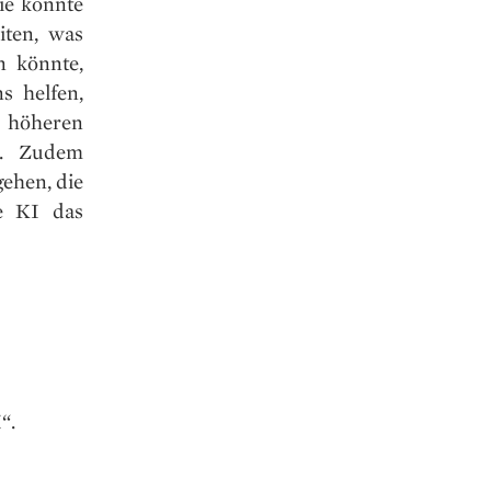
ie könnte
iten, was
n könnte,
s helfen,
r höheren
e. Zudem
ehen, die
ie KI das
“.