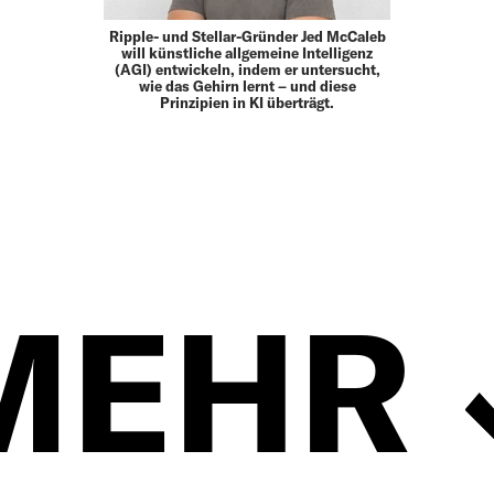
Ripple- und Stellar-Gründer Jed McCaleb
will künstliche allgemeine Intelligenz
(AGI) entwickeln, indem er untersucht,
wie das Gehirn lernt – und diese
Prinzipien in KI überträgt.
MEHR