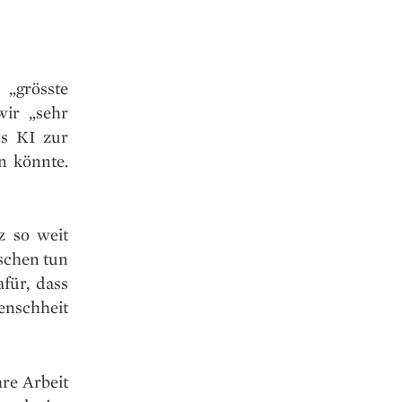
„grösste
wir „sehr
ss KI zur
n könnte.
z so weit
nschen tun
für, dass
enschheit
hre Arbeit