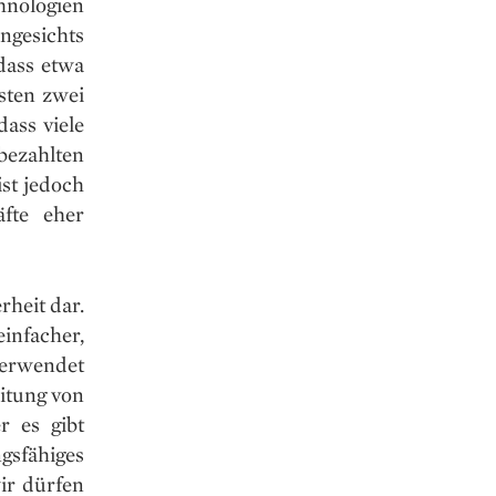
nologien
ngesichts
dass etwa
sten zwei
ass viele
bezahlten
ist jedoch
fte eher
rheit dar.
infacher,
verwendet
eitung von
r es gibt
gsfähiges
wir dürfen