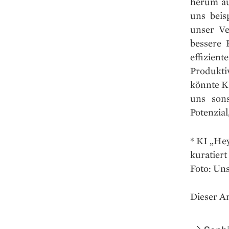
herum au
uns beis
unser Ve
bessere 
effizien
Produkt
könnte K
uns sons
Potenzial
* KI „Hey
kuratiert
Foto: Un
Dieser Ar