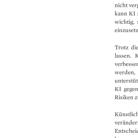
nicht ver
kann KI 
wichtig,
einzusetz
Trotz di
lassen. 
verbesse
werden,
unterstü
KI gegen
Risiken 
Künstlich
veränder
Entschei