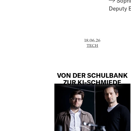
Sophi
Deputy E
18.06.26
TECH
VON DER SCHULBANK
ZUR KI-SCHMIEDE