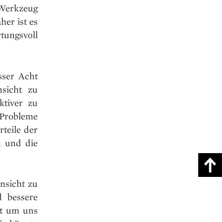
e Werkzeug
er ist es
tungsvoll
sser Acht
nsicht zu
ktiver zu
Probleme
teile der
n und die
insicht zu
d bessere
lt um uns