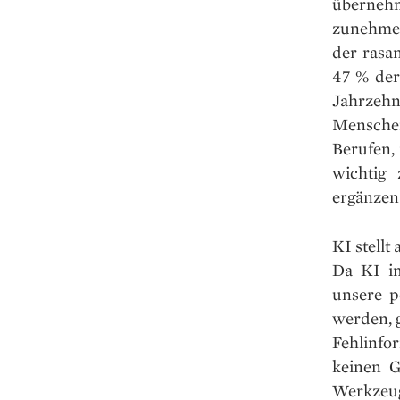
überneh
zunehmen
der rasa
47 % der
Jahrzehn
Menschen
Berufen, 
wichtig
ergänzen 
KI stellt
Da KI im
unsere p
werden, g
Fehlinfo
keinen G
Werkzeug 