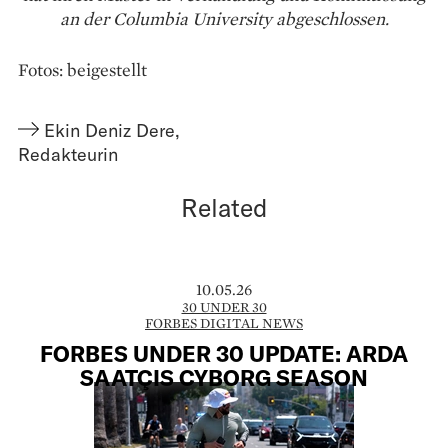
an der Columbia University abgeschlossen.
Fotos: beigestellt
Ekin Deniz Dere
,
Redakteurin
Related
10.05.26
30 UNDER 30
FORBES DIGITAL NEWS
FORBES UNDER 30 UPDATE: ARDA
SAATÇIS CYBORG SEASON