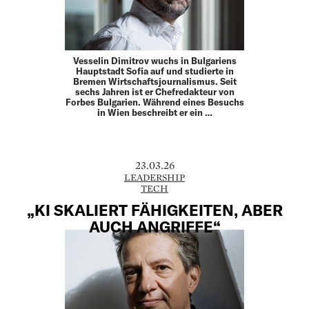
Vesselin Dimitrov wuchs in Bulgariens
Hauptstadt Sofia auf und studierte in
Bremen Wirtschaftsjournalismus. Seit
sechs Jahren ist er Chefredakteur von
Forbes Bulgarien. Während eines Besuchs
in Wien beschreibt er ein …
23.03.26
LEADERSHIP
TECH
„KI SKALIERT FÄHIGKEITEN, ABER
AUCH ANGRIFFE“