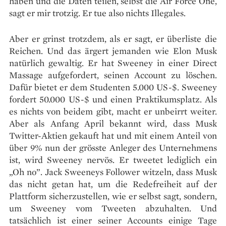
haben und die Daten teilen, selbst die Air Force One,
sagt er mir trotzig. Er tue also nichts Illegales.
Aber er grinst trotzdem, als er sagt, er überliste die
Reichen. Und das ärgert jemanden wie Elon Musk
natürlich gewaltig. Er hat Sweeney in einer Direct
Massage aufgefordert, seinen Account zu löschen.
Dafür bietet er dem Studenten 5.000 US-$. Sweeney
fordert 50.000 US-$ und einen Praktikumsplatz. Als
es nichts von beidem gibt, macht er unbeirrt weiter.
Aber als Anfang April bekannt wird, dass Musk
Twitter-Aktien gekauft hat und mit einem Anteil von
über 9% nun der grösste Anleger des Unternehmens
ist, wird Sweeney nervös. Er tweetet lediglich ein
„Oh no”. Jack Sweeneys Follower witzeln, dass Musk
das nicht getan hat, um die Redefreiheit auf der
Plattform sicherzustellen, wie er selbst sagt, sondern,
um Sweeney vom Tweeten abzuhalten. Und
tatsächlich ist einer seiner Accounts einige Tage