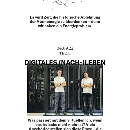
Es wird Zeit, die historische Ablehnung
der Atomenergie zu überdenken – denn
wir haben ein Energieproblem.
04.09.22
TECH
DIGITALES (NACH-)LEBEN
Was passiert mit dem virtuellen Ich, wenn
das irdische nicht mehr ist? Viele
Angehörige stellen sich diese Frage – die