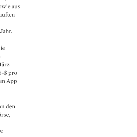
owie aus
auften
 Jahr.
ie
n
März
S-$ pro
den App
on den
rse,
n
w.