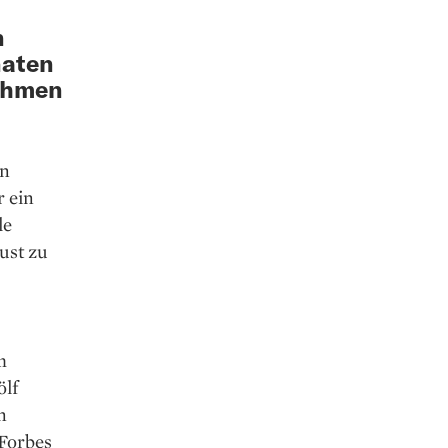
n
naten
ehmen
en
r ein
le
ust zu
m
ölf
n
 Forbes