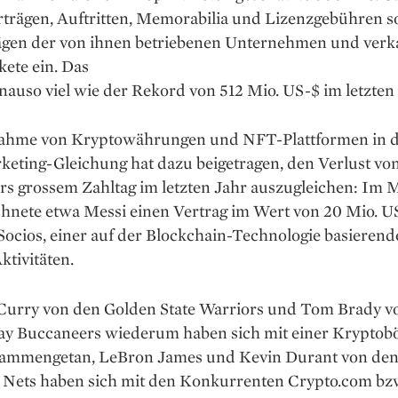
trägen, Auftritten, Memorabilia und Lizenzgebühren s
ägen der von ihnen betriebenen Unternehmen und verk
ete ein. Das
genauso viel wie der Rekord von 512 Mio. US-$ im letzten
ahme von Krypto­währungen und NFT-Plattformen in d
keting-Gleichung hat dazu beigetragen, den Verlust vo
s grossem Zahltag im letzten Jahr auszugleichen: Im 
chnete etwa Messi einen Vertrag im Wert von 20 Mio. U
Socios, einer auf der Blockchain-Technologie basieren
ktivitäten.
Curry von den Golden State Warriors und Tom Brady v
 Buc­caneers wiede­rum haben sich mit einer Krypto­bö
ammengetan, LeBron James und Kevin Durant von de
 Nets haben sich mit den Konkurrenten Crypto.com bz