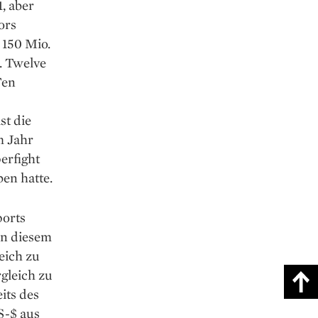
, aber
ors
 150 Mio.
. Twelve
Ten
st die
m Jahr
erfight
en hatte.
ports
 in diesem
leich zu
gleich zu
its des
S-$ aus