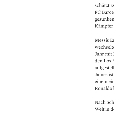
schätzt z
FC Barcel
gesunken
Kämpfer 
Messis Er
wechselte
Jahr mit 
den Los A
aufgestel
James ist
einem ­ei
Ronaldo b
Nach Sch
Welt in 