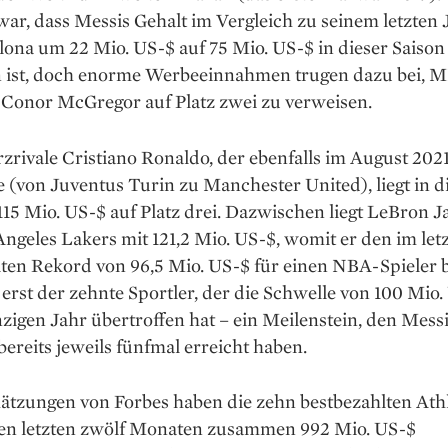
war, dass Messis Gehalt im Vergleich zu seinem letzten
ona um 22 Mio. US-$ auf 75 Mio. US-$ in dieser Saison
 ist, doch enorme Werbeeinnahmen trugen dazu bei,
Conor McGregor auf Platz zwei zu verweisen.
zrivale Cristiano Ronaldo, der ebenfalls im August 202
 (von Juventus Turin zu Manchester United), liegt in 
115 Mio. US-$ auf Platz drei. Dazwischen liegt LeBron 
ngeles Lakers mit 121,2 Mio. US-$, womit er den im let
lten Rekord von 96,5 Mio. US-$ für einen NBA-Spieler b
 erst der zehnte Sportler, der die Schwelle von 100 Mio.
nzigen Jahr übertroffen hat – ein Meilenstein, den Mess
ereits jeweils fünfmal erreicht haben.
ätzungen von Forbes haben die zehn best­bezahlten Ath
den letzten zwölf Monaten zusammen 992 Mio. US-$