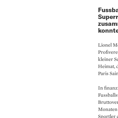
Fussba
Superr
zusam
konnte
Lionel Me
Profivere
kleiner S
Heimat, d
Paris Sai
In finanz
Fussballs
Bruttover
Monaten f
Sportler 