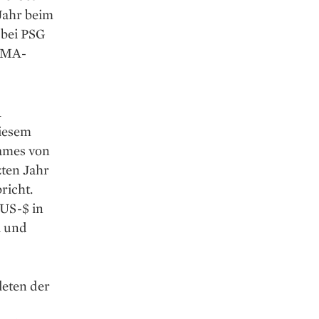
 Jahr beim
 bei PSG
 MMA-
1
diesem
James von
zten Jahr
richt.
 US-$ in
i und
leten der