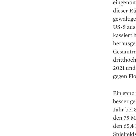
eingenom
dieser R
gewaltige
US-$ aus
kassiert 
herausgef
Gesamtran
dritthöch
2021 und
gegen Flo
Ein ganz 
besser ge
Jahr bei 
den 75 Mi
den 65,4 
Spielfel