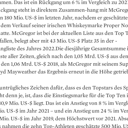
men. Das ist ein Rückgang um 6 % im Vergleich zu 2021
ückgang steht in direktem Zusammen-hang mit McGreg
n 180 Mio. US-$ im letzten Jahr, nachdem er geschätzte
 dem Verkauf seiner irischen Whiskeymarke Proper No
hatte. McGregor ist bei der aktuellen Liste aus den Top 
allen, belegt aber mit 43 Mio. US-$ Platz 35 in der ­
gliste des Jahres 2022.Die diesjährige Gesamt­summe i
ste aller Zeiten, gleich nach den 1,05 Mrd. US-$ aus de
 den 1,06 Mrd. US-$ 2018, als McGregor mit seinem Sup
yd Mayweather das Ergebnis erneut in die Höhe ge­trieb
untrügliches Zeichen dafür, dass es den Topstars des S
ht denn je, ist, dass die Einstiegsmarke für die Top Ten
80,9 Mio. US-$ liegt. Das ist ein Anstieg von 8 % im Verg
o. US-$ im Jahr 2021 – und ein Anstieg um 24 % im Ver
Mio. US-$ im Jahr 2019, dem Höchstwert vor 2021. Abse
ds nahmen die zehn Top-Athleten geschätzte 500 Mio. U