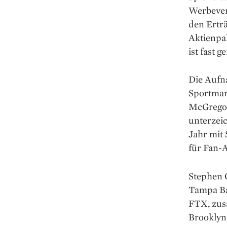
Werbever
den Ertr
Aktienpak
ist fast 
Die Aufn
Sportmar
McGregor
unterzei
Jahr mit 
für Fan-A
Stephen 
Tampa Bay
FTX, zus
Brooklyn