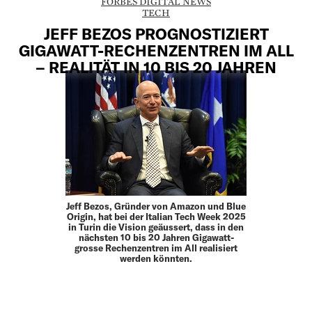
FORBES DIGITAL NEWS
TECH
JEFF BEZOS PROGNOSTIZIERT
GIGAWATT-RECHENZENTREN IM ALL
– REALITÄT IN 10 BIS 20 JAHREN
Jeff Bezos, Gründer von Amazon und Blue
Origin, hat bei der Italian Tech Week 2025
in Turin die Vision geäussert, dass in den
nächsten 10 bis 20 Jahren Gigawatt-
grosse Rechenzentren im All realisiert
werden könnten.