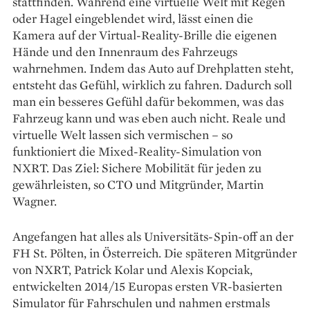
stattfinden. Während eine virtuelle Welt mit Regen
oder Hagel eingeblendet wird, lässt einen die
Kamera auf der Virtual-Reality-Brille die eigenen
Hände und den Innenraum des Fahrzeugs
wahrnehmen. Indem das Auto auf Drehplatten steht,
entsteht das Gefühl, wirklich zu fahren. Dadurch soll
man ein besseres Gefühl dafür bekommen, was das
Fahrzeug kann und was eben auch nicht. Reale und
virtuelle Welt lassen sich vermischen – so
funktioniert die Mixed-Reality-Simulation von
NXRT. Das Ziel: Sichere Mobilität für jeden zu
gewährleisten, so CTO und Mitgründer, Martin
Wagner.
Angefangen hat alles als Universitäts-Spin-off an der
FH St. Pölten, in Österreich. Die späteren Mitgründer
von NXRT, Patrick Kolar und Alexis Kopciak,
entwickelten 2014/15 Europas ersten VR-basierten
Simulator für Fahrschulen und nahmen erstmals