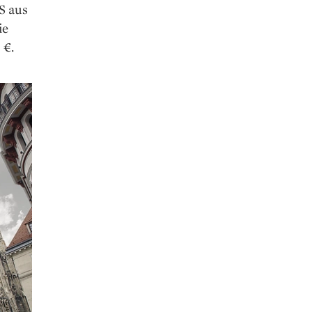
S aus
ie
 €.