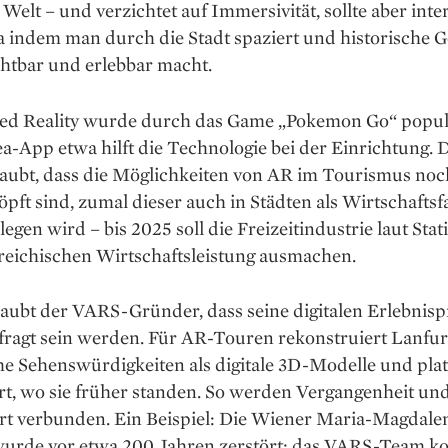
r Welt – und verzichtet auf Immer­sivität, sollte aber inte
a indem man durch die Stadt spaziert und historische 
ichtbar und erlebbar macht.
d Reality wurde durch das Game „Pokemon Go“ popul
ea-App etwa hilft die Technologie bei der Einrichtung.
laubt, dass die Möglichkeiten von AR im Tourismus no
pft sind, zumal dieser auch in Städten als Wirtschafts­f
legen wird – bis 2025 soll die Freizeitindustrie laut Stat
­reichischen Wirtschaftsleistung ausmachen.
aubt der VARS-Gründer, dass seine digitalen Erlebnis
efragt sein werden. Für AR-Touren rekonstruiert Lanfu
he Sehenswürdigkeiten als digitale 3D-Modelle und platz
rt, wo sie früher standen. So werden Vergangenheit un
t verbunden. Ein Beispiel: Die Wiener Maria-Magdale
wurde vor etwa 200 Jahren zerstört; das VARS-Team ko