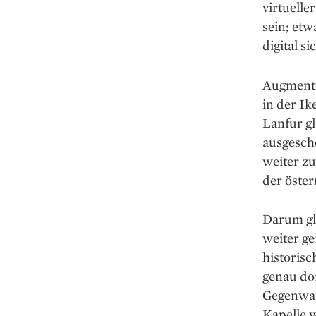
virtuelle
sein; etw
digital s
Augmente
in der Ik
Lanfur g
ausgeschö
weiter zu
der öster
Darum gl
weiter g
historisc
genau do
Gegenwar
Kapelle 