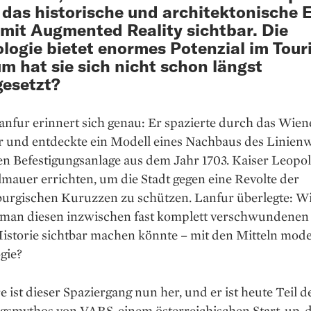
das historische und architektonische 
mit Augmented Reality sichtbar. Die
logie bietet enormes Potenzial im Tou
m hat sie sich nicht schon längst
esetzt?
nfur erinnert sich genau: Er spazierte durch das Wien
 und entdeckte ein Modell eines Nachbaus des Linienwa
 Befestigungsanlage aus dem Jahr 1703. Kaiser Leopold 
lmauer errichten, um die Stadt gegen eine Revolte der
burgischen Kuruzzen zu schützen. Lan­fur überlegte: W
 man diesen inzwischen fast komplett verschwundenen 
istorie sichtbar machen könnte – mit den Mitteln mod
gie?
e ist dieser Spaziergang nun her, und er ist heute Teil d
smythos von VARS, einem österreichischen Start-up, d