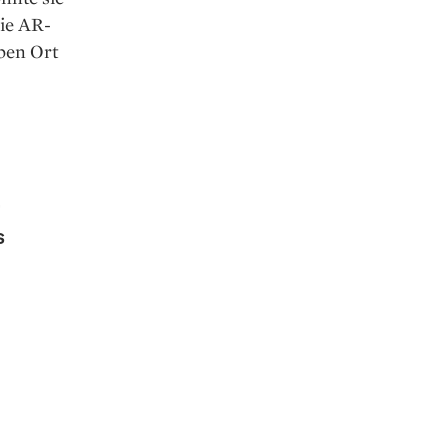
die AR-
ben Ort
s