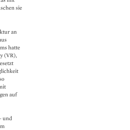
schen sie
ktur an
aus
ums hatte
y (VR),
esetzt
lichkeit
so
mit
gen auf
– und
em