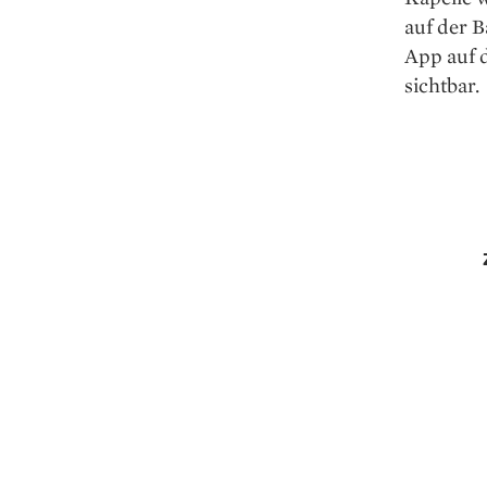
auf der B
App auf 
sichtbar.