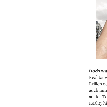
Doch was
Realität 
Brillen o
auch imm
an der T
Reality 