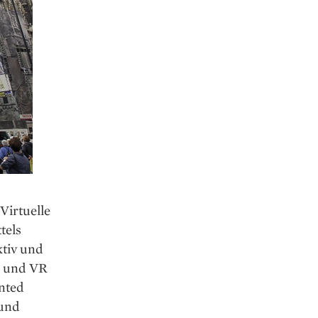
Virtuelle
tels
ktiv und
R und VR
nted
 und