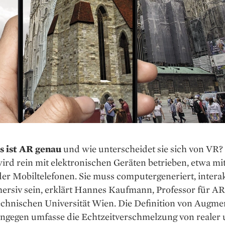
 ist AR genau
und wie unterscheidet sie sich von VR? 
wird rein mit elektronischen Geräten betrieben, etwa mit
der Mobiltelefonen. Sie muss computergeneriert, intera
ersiv sein, erklärt Hannes Kaufmann, Professor für A
echnischen Universität Wien. Die Definition von Augme
hingegen umfasse die Echtzeitverschmelzung von realer