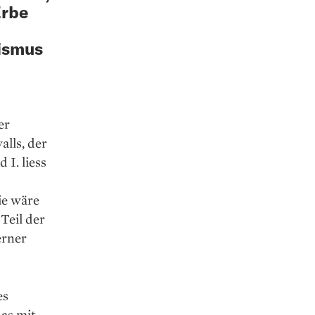
Erbe
rismus
er
lls, der
I. liess
ie wäre
Teil der
erner
es
as mit