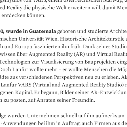
d Reality die physische Welt erweitern will, damit Men
 ent­decken können.
30, wurde in Guatemala
geboren und studierte Archite
ischen Universität Wien. Historische Architekturstile 
h und Europa faszinierten ihn früh. Dank seines Studi
wissen über Augmented Reality (AR) und Virtual Realit
Technologien zur Visualisierung von Bauprojekten eing
Doch Lanfur wollte mehr – er wollte Menschen die Mög
ädte aus verschiedenen Perspektiven neu zu erleben. Al
 Lanfur VARS (Virtual and Augmented Reality Studio) 
genen Kapital. Er begann, Bilder seiner AR-Entwicklun
 zu posten, auf Anraten seiner Freundin.
olge wurden Unternehmen schnell auf ihn aufmerksam 
-Anwendungen bei ihm in Auftrag, auch Firmen aus d