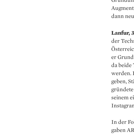
Augmente
dann neu
Lanfur, 
der Techn
Österreic
er Grund
da beide 
werden. 
geben, St
gründete
seinem ei
Instagram
In der F
gaben AR