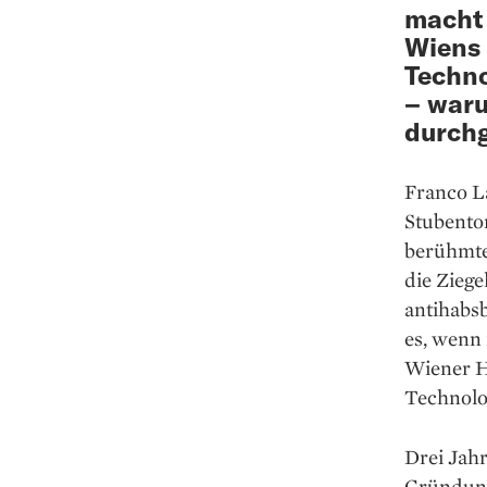
macht 
Wiens 
Techno
– waru
durchg
Franco La
Stubentor
berühmten
die Ziege
antihabs
es, wenn
Wiener H
Technolo
Drei Jahr
Gründung