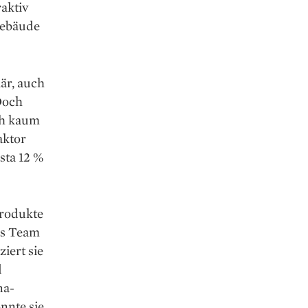
raktiv
Gebäude
är, auch
 Doch
ch kaum
aktor
ista 12 %
produkte
rs Team
iert sie
d
na-
nnte sie