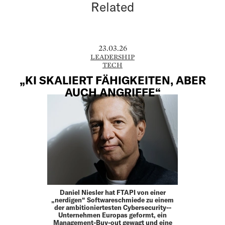
Related
23.03.26
LEADERSHIP
TECH
„KI SKALIERT FÄHIGKEITEN, ABER
AUCH ANGRIFFE“
Daniel Niesler hat FTAPI von einer
„nerdigen“ Softwareschmiede zu einem
der ambitioniertesten Cybersecurity-­
Unternehmen Europas geformt, ein
Management-Buy-out gewagt und eine