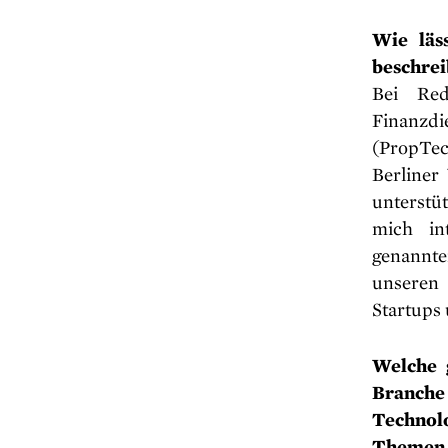
Wie läs
beschre
Bei Re
Finanzdi
(PropTec
Berliner
unterstü
mich in
genannte
unseren
Startups 
Welche 
Branche 
Technol
Themen i