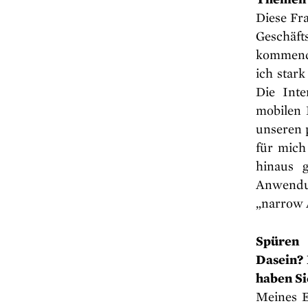
Diese Fr
Geschäft
kommende
ich stark
Die Inte
mobilen 
unseren 
für mich
hinaus 
Anwendun
„narrow 
Spüren 
Dasein? 
haben Si
Meines E