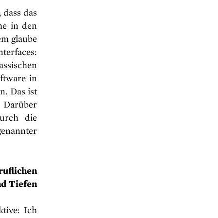
 dass das
he in den
em glaube
nterfaces:
assischen
ftware in
. Das ist
. Darüber
urch die
genannter
uflichen
nd Tiefen
tive: Ich