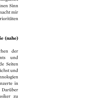
inen Sinn
macht mir
ioritäten
ie (nahe)
chen der
ents und
de Seiten
ächst und
hnologien
nzerte in
. Darüber
siker zu