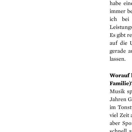
habe ein
immer be
ich bei
Leistung
Es gibt r
auf die 
gerade a
lassen.
W
orauf 
Familie)
Musik sp
Jahren G
im Tonst
viel Zei
aber Spo
schnell 