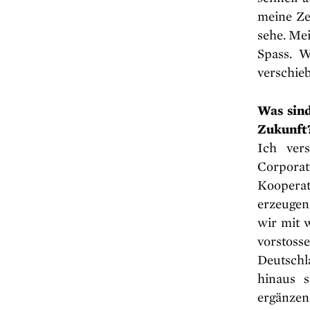
meine Ze
sehe. Me
Spass. W
verschie
Was sind
Zukunft
Ich ver
Corpora
Kooperat
erzeugen
wir mit 
vorstoss
Deutschl
hinaus 
ergänzen 