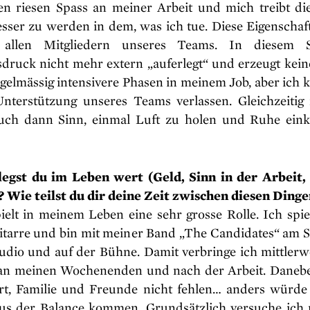
en riesen Spass an meiner Arbeit und mich treibt die
sser zu werden in dem, was ich tue. Diese Eigenschaf
 allen Mitgliedern unseres Teams. In diesem S
sdruck nicht mehr extern „auferlegt“ und erzeugt keine
egelmässig intensivere Phasen in meinem Job, aber ich
Unterstützung unseres Teams verlassen. Gleichzeitig
uch dann Sinn, einmal Luft zu holen und Ruhe ein
legst du im Leben wert (Geld, Sinn in der Arbeit, 
? Wie teilst du dir deine Zeit zwischen diesen Dinge
ielt in meinem Leben eine sehr grosse Rolle. Ich spiel
itarre und bin mit meiner Band „The Candidates“ am S
udio und auf der Bühne. Damit verbringe ich mittlerwe
t an meinen Wochenenden und nach der Arbeit. Daneb
rt, Familie und Freunde nicht fehlen… anders würde
aus der Balance kommen. Grundsätzlich versuche ich 