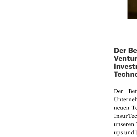
Der Be
Ventur
Invest
Techno
Der Bet
Unterneh
neuen Te
InsurTec
unseren 
ups und b