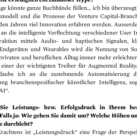
age könnte ganze Buchbände füllen… ich bin überzeugt,
smodell und die Prozesse der Venture Capital-Branc
n Jahren viel Innovation erfahren werden. Ausserd
 an die intelligente Verflechtung verschiedener User I
raktion mittels Audio- und haptischen Signalen, kl
Endgeräten und Wearables wird die Nutzung von So
privaten und beruflichen Alltag immer mehr erleichtern
 einer der wichtigsten Treiber für Augmented Reality
glaube ich an die zunehmende Automatisierung d
g branchenspezifischer künstlicher Intelligenz, so
AI“.
Sie Leistungs- bzw. Erfolgsdruck in Ihrem ber
Falls ja: Wie gehen Sie damit um? Welche Höhen u
e durchlebt?
rachtens ist „Leistungsdruck“ eine Frage der Perspek