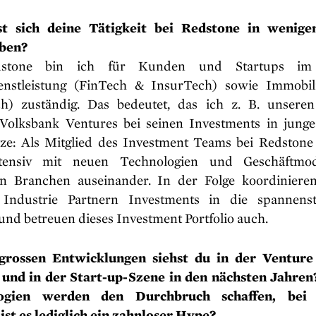
st sich deine Tätigkeit bei Redstone in wenige
iben?
dstone bin ich für Kunden und Startups im 
enstleistung (FinTech & InsurTech) sowie Immobi
h) zuständig. Das bedeutet, das ich z. B. unser
 Volksbank Ventures bei seinen Investments in junge
tze: Als Mitglied des Investment Teams bei Redstone 
tensiv mit neuen Technologien und Geschäftmod
n Branchen auseinander. In der Folge koordiniere
 Industrie Partnern Investments in die spannens
und betreuen dieses Investment Portfolio auch.
grossen Entwicklungen siehst du in der Venture 
und in der Start-up-Szene in den nächsten Jahre
ogien werden den Durchbruch schaffen, bei
st es lediglich ein zahnloser Hype?