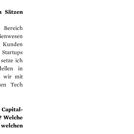
n Sätzen
Bereich
lienwesen
en Kunden
 Startups
setze ich
ellen in
n wir mit
ten Tech
Capital-
n? Welche
 welchen