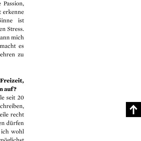
 Passion,
t erkenne
inne ist
n Stress.
 kann mich
 macht es
kehren zu
Freizeit,
n auf?
e seit 20
chreiben,
ile recht
en dürfen
 ich wohl
möglichst