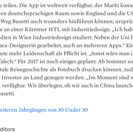
 teilen. Die App ist weltweit verfügbar, der Markt konz
 den deutschsprachigen Raum sowie England und die U
r Weg Busetti auch woanders hinführen können, ursprü
e an einer Kärntner HTL mit Industriedesign. „Ich hab
ten in Wien Industriedesign studiert. Neben der Uni h
face-Designerin gearbeitet, auch an mehreren Apps.“ Ein
eute mehr Leidenschaft als Pflicht ist: „Sonst wäre man 
falsch.“ Für 2017 ist noch einiges geplant: Ab Sommer s
itale Reisegeschichte als Fotobuch drucken können, zud
r Investor an Land gezogen werden. „Im Moment sind wi
verfügbar. Wir überlegen, ob wir auch in China launch
usetti.
eiteren Jahrgängen von 30 Under 30
ditors