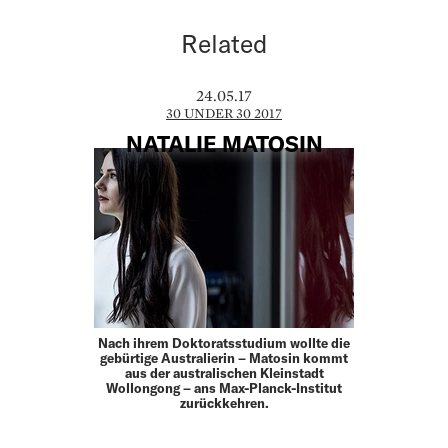
Related
24.05.17
30 UNDER 30 2017
NATALIE MATOSIN
Nach ihrem Doktoratsstudium wollte die
gebürtige Australierin – Matosin kommt
aus der australischen Kleinstadt
Wollongong – ans Max-Planck-Institut
zurückkehren.