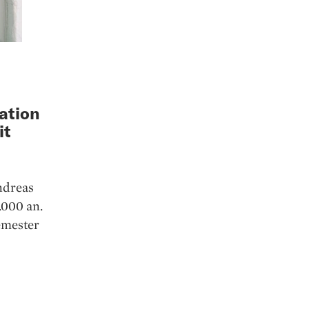
ation
it
ndreas
.000 an.
emester