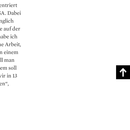
entriert
SA. Dabei
nglich
e auf der
abe ich
e Arbeit,
in einem
oll man
em soll
r in 13
en“,