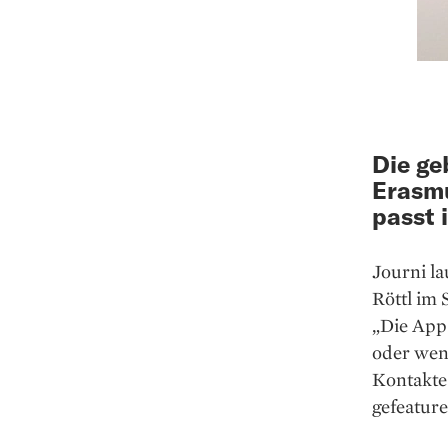
Die ge
Erasmu
passt 
Journi l
Röttl im
„Die App 
oder wenn
Kontakte 
gefeature