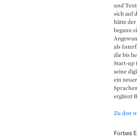
und Texte
sich auf
hätte de
begann si
Angewand
als Inter
die bis h
Start-up 
seine dig
ein neue
Sprachen 
ergänzt B
Zu den w
Forbes E