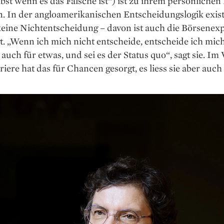
lbst wenn es das Falsche ist“) ist zu ihrem persönliche
. In der angloamerikanischen Entscheidungslogik exist
keine Nichtentscheidung – davon ist auch die Börsenex
. „Wenn ich mich nicht entscheide, entscheide ich mic
 auch für etwas, und sei es der Status quo“, sagt sie. Im 
riere hat das für Chancen gesorgt, es liess sie aber auc