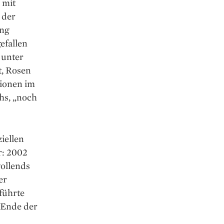
 mit
 der
ung
efallen
 unter
t, Rosen
sionen im
hs, „noch
ziellen
r: 2002
vollends
er
führte
s Ende der