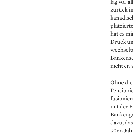
lag vor a
zurück in
kanadisch
platziert
hat es mi
Druck un
wechselte
Bankense
nicht en v
Ohne die 
Pensioni
fusionier
mit der B
Bankengr
dazu, das
90er-Jah