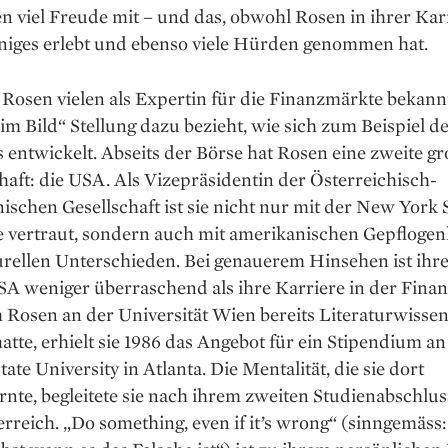
 viel Freude mit – und das, obwohl Rosen in ihrer Kar
iniges erlebt und ebenso viele Hürden genommen hat.
 Rosen vielen als Expertin für die Finanzmärkte bekannt
 im Bild“ Stellung dazu bezieht, wie sich zum Beispiel d
 entwickelt. Abseits der Börse hat Rosen eine zweite gr
aft: die USA. Als Vizepräsidentin der Österreichisch-
schen Gesellschaft ist sie nicht nur mit der New York 
 vertraut, sondern auch mit amerikanischen Gepflogen
rellen Unterschieden. Bei genauerem Hinsehen ist ihre 
A weniger überraschend als ihre Karriere in der Finan
Rosen an der Universität Wien bereits Literaturwisse
hatte, erhielt sie 1986 das Angebot für ein Stipendium an
tate University in Atlanta. Die Mentalität, die sie dort
nte, begleitete sie nach ihrem zweiten Studienabschlu
r­reich. „Do some­thing, even if it’s wrong“ (sinn­gemäss