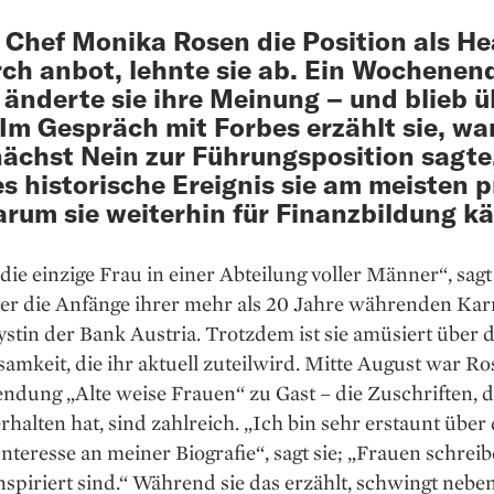
r Chef Monika Rosen die Position als He
ch anbot, lehnte sie ab. Ein Wochenen
 änderte sie ihre Meinung – und blieb 
 Im Gespräch mit Forbes erzählt sie, w
nächst Nein zur Führungsposition sagte
s historische Ereignis sie am meisten 
rum sie weiterhin für Finanzbildung k
die einzige Frau in einer Abteilung voller ­Männer“, sa
er die Anfänge ihrer mehr als 20 Jahre währenden Karr
ystin der Bank Austria. Trotzdem ist sie amüsiert über d
mkeit, die ihr aktuell zuteilwird. Mitte August war Ro
ndung „Alte weise Frauen“ zu Gast – die Zuschriften, di
rhalten hat, sind zahlreich. „Ich bin sehr erstaunt über
Interesse an meiner Biografie“, sagt sie; „Frauen schreib
inspiriert sind.“ Während sie das erzählt, schwingt nebe