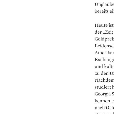
Unglauben
bereits e
Heute ist
der „Zeit
Goldpreis
Leidensch
Amerikani
Exchange
und kultu
zu den US
Nachdem 
studiert 
Georgia S
kennenler
nach Öste