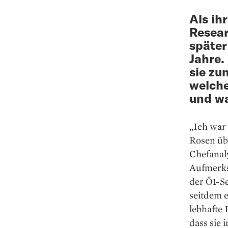
Als ih
Resear
später
Jahre.
sie zu
welche
und wa
„Ich war 
Rosen üb
Chef­anal
Aufmerksa
der Ö1-Se
seitdem e
lebhafte 
dass sie 