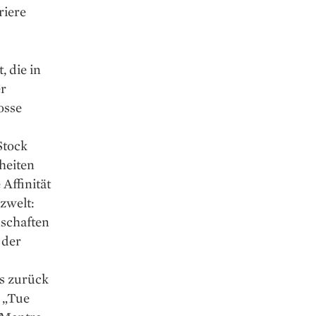
riere
, die in
er
osse
Stock
heiten
Affinität
zwelt:
nschaften
 der
ss zurück
: „Tue