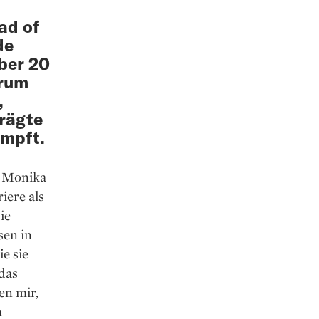
ad of
de
über 20
arum
,
prägte
ämpft.
gt Monika
iere als
ie
sen in
e sie
 das
en mir,
n