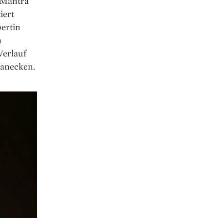
n Mantra
iert
pertin
h
Verlauf
h anecken.