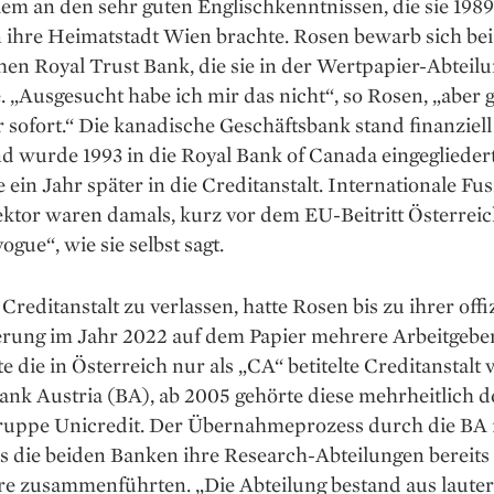
llem an den sehr guten Englischkenntnissen, die sie 1989
 ihre Heimatstadt Wien brachte. Rosen bewarb sich bei
en Royal Trust Bank, die sie in der Wertpapier-Abteil
e. „Ausgesucht habe ich mir das nicht“, so Rosen, „aber g
r sofort.“ Die kanadische Geschäftsbank stand finanziell
d wurde 1993 in die Royal Bank of Canada eingeglieder
 ein Jahr später in die Creditanstalt. Internationale Fu
ktor waren damals, kurz vor dem EU-Beitritt Österreic
ogue“, wie sie selbst sagt.
Creditanstalt zu verlassen, hatte ­Rosen bis zu ihrer offi
erung im Jahr 2022 auf dem Papier mehrere Arbeitgebe
te die in Österreich nur als „CA“ betitelte ­Creditanstalt 
ank Austria (BA), ab 2005 gehörte diese mehrheitlich d
uppe Unicredit. Der Übernahme­prozess durch die BA 
s die beiden Banken ihre Research-­Abteilungen bereit
re zusammenführten. „Die Abteilung bestand aus lauter